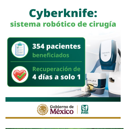
de basura
y, una vez que disminuyó el nivel del agua,
desplegó cuadrillas para retirar ramas, residuos y
materiales acumulados en coladeras y alcantarillas,
además de continuar con la limpieza de las zonas donde
se realizaron las festividades de Tlaxcala.
El Gobierno Municipal reiteró que mantiene activos los
protocolos de atención durante la temporada de lluvias e
hizo un llamado a la población a evitar tirar basura en la vía
pública, ya que los desechos obstruyen la infraestructura
pluvial y favorecen los encharcamientos.
También lee:
Domingo de Pilas lleva servicios de salud y
rehabilitación urbana a Villas del Sauzalito