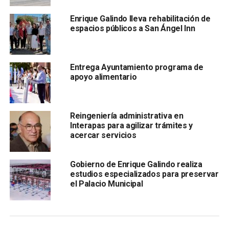
“Una cosa es decir
vamos a hacer 100, 200 o 300 calles
,
Enrique Galindo lleva rehabilitación de
y otra cosa es venir y
entregar una calle hecha
espacios públicos a San Ángel Inn
Entrega Ayuntamiento programa de
apoyo alimentario
Reingeniería administrativa en
“, sostuvo Galindo Ceballos ante vecinos de la colonia y
Interapas para agilizar trámites y
acercar servicios
funcionarios municipales.
El alcalde adelantó que
aún restan obras por ejecutar
Gobierno de Enrique Galindo realiza
en la capital potosina, entre ellas el
paso a desnivel
en el
estudios especializados para preservar
cruce de las avenidas
Himalaya y Salvador Nava
, al que
el Palacio Municipal
calificó como
“espectacular” y que comenzará en
breve.