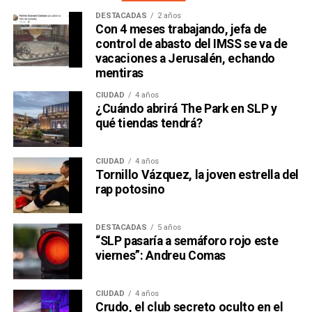
DESTACADAS
2 años
Con 4 meses trabajando, jefa de
control de abasto del IMSS se va de
vacaciones a Jerusalén, echando
mentiras
CIUDAD
4 años
¿Cuándo abrirá The Park en SLP y
qué tiendas tendrá?
CIUDAD
4 años
Tornillo Vázquez, la joven estrella del
rap potosino
DESTACADAS
5 años
“SLP pasaría a semáforo rojo este
viernes”: Andreu Comas
CIUDAD
4 años
Crudo, el club secreto oculto en el