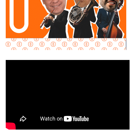
que continuó el cierre preventivo del Puente Naranja, el
desnivel Manuel José Othón y el bulevar Jacobo Payán,
además del monitoreo permanente en el Puente Pemex.
Por su parte,
Interapas puso en operación la bomba
automática instalada en el Puente Pemex
y reforzó el desfogue con equipo adicional para acelerar
el retiro del agua y permitir la reapertura de la vialidad en
el menor tiempo posible.
La Dirección de Gestión Ecológica y Manejo de
Residuos mantuvo las rutas habituales de recolección