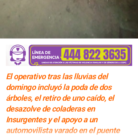
El operativo tras las lluvias del
domingo incluyó la poda de dos
árboles, el retiro de uno caído, el
desazolve de coladeras en
Insurgentes y el apoyo a un
automovilista varado en el puente