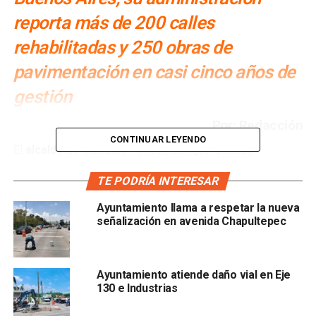
reporta más de 200 calles
rehabilitadas y 250 obras de
pavimentación en casi cinco años de
gestión
Por: Redacción
CONTINUAR LEYENDO
El
alcalde de San Luis Potosí, Enrique Galindo
Ceballos
, entregó este jueves la rehabilitación de
tres
TE PODRÍA INTERESAR
vialidades en la colonia Villas de Buenos Aires —las
calles Villa General Mitre y la Primera y Tercera
Ayuntamiento llama a respetar la nueva
Cerrada de la Segunda Privada de Irapuato
— en el
señalización en avenida Chapultepec
marco de la estrategia de
regeneración urbana del
gobierno municipal
. En el acto, el alcalde afirmó que su
administración acumula
más de 200 calles realizadas y
Ayuntamiento atiende daño vial en Eje
más de 250 obras de pavimentación en casi cinco
130 e Industrias
años de gestión.