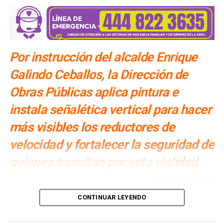
Por instrucción del alcalde Enrique
Galindo Ceballos, la Dirección de
Obras Públicas aplica pintura e
instala señalética vertical para hacer
más visibles los reductores de
velocidad y fortalecer la seguridad de
quienes transitan por esta vialidad
Por: Redacción
CONTINUAR LEYENDO
Por instrucción del
alcalde Enrique Galindo Ceballos
, el
Gobierno de la Capital
, a través de la
Dirección de
Obras Públicas
, continúa con los trabajos de mejora en