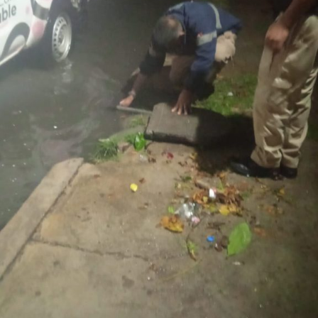
El
Gobierno de la Capital
agradece la comprensión y
colaboración de la ciudadanía durante el desarrollo de
estas labores e invita a
respetar
la señalización
instalada, conducir con moderación y atender las
indicaciones
del personal que participa en los trabajos, a
fin de garantizar la seguridad de todas y todos.
También lee:
Tangamanga prevé refuerzo con Guardia Civil
tras dos su1c1d10s