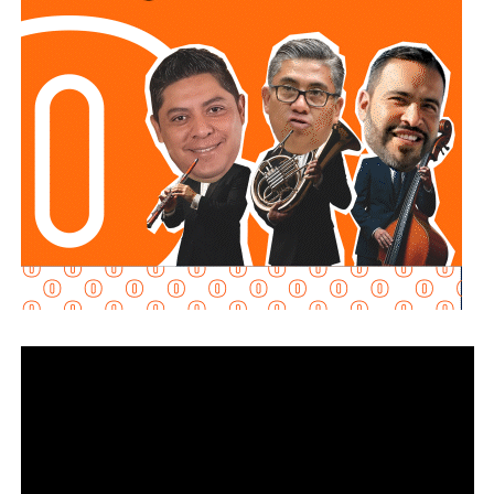
“Ordené una investigación profunda. Yo en eso no
escatimo, que se revise bien”
, declaró.
Galindo Ceballos explicó que las patrullas de la
corporación cuentan con sistemas de geolocalización
(GPS) y cámaras de videovigilancia, herramientas que
permitirán reconstruir lo ocurrido y determinar si existió
alguna irregularidad por parte de los agentes involucrados.
“
Afortunadamente las patrullas traen GPS, traen
cinco cámaras, vamos a poder tener mucha
evidencia
. Si los policías actuaron mal, desde luego que
los vamos a sancionar; si es necesario, los vamos a
separar”, sostuvo.
No obstante,
el alcalde también pidió no emitir juicios
anticipados
, al considerar que el material difundido hasta
ahora no permite establecer con claridad qué ocurrió.