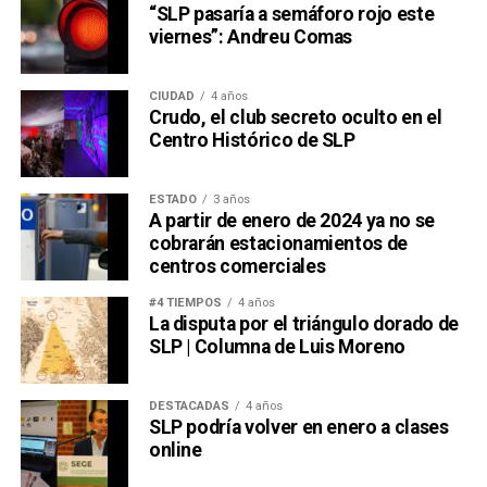
“SLP pasaría a semáforo rojo este
viernes”: Andreu Comas
CIUDAD
4 años
Crudo, el club secreto oculto en el
Centro Histórico de SLP
ESTADO
3 años
A partir de enero de 2024 ya no se
cobrarán estacionamientos de
centros comerciales
#4 TIEMPOS
4 años
La disputa por el triángulo dorado de
SLP | Columna de Luis Moreno
DESTACADAS
4 años
SLP podría volver en enero a clases
online