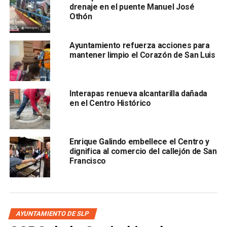
drenaje en el puente Manuel José
Othón
Ayuntamiento refuerza acciones para
mantener limpio el Corazón de San Luis
, cuya estructura y piso serán rehabilitados como parte de
una recuperación estética y funcional.
Interapas renueva alcantarilla dañada
en el Centro Histórico
Durante el arranque de las actividades, Galindo Ceballos
plantó simbólicamente una magnolia, acción que
representó el renacimiento del Centro: “
vamos a entrar
Enrique Galindo embellece el Centro y
de lleno a este sitio histórico, será una
dignifica al comercio del callejón de San
transformación nunca antes vista; queremos generar
Francisco
una cultura de cuidado, protección, de querer y de
amor al Centro Histórico
”, expresó.
También lee:
Galindo: No hay plan B para uso de Plaza
AYUNTAMIENTO DE SLP
Fundadores