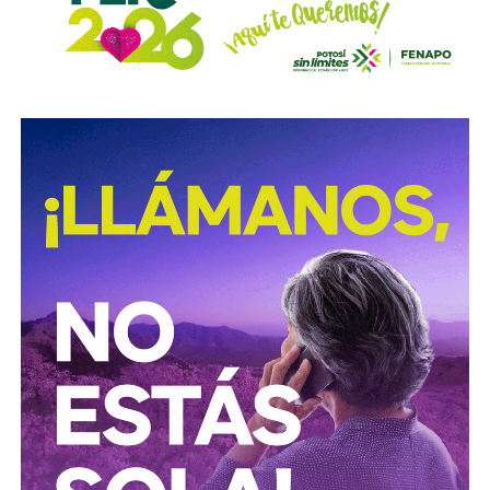
para esclarecer los hechos captados en un video
difundido en redes sociales
, en el que presuntamente
aparecen elementos de la corporación, caso que también
es seguido por la Fiscalía General del Estado.
También lee:
Agencias de viaje de SLP ya reciben
reservas para la Fenapo