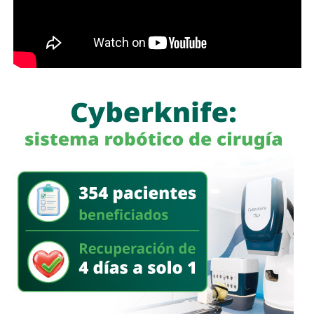
“Si tampoco hay nada, yo voy a ser muy claro con la
opinión pública para también decirles: estos policías no.
Porque tampoco en el video se ve nada claro, la verdad es
que no se define nada”, señaló.
Durante la entrevista,
Galindo también hizo referencia a
declaraciones de la titular de la Fiscalía General del
Estado, quien habría señalado que el sitio donde
ocurrieron los hechos es un punto identificado por las
autoridades. Al respecto, cuestionó por qué ese lugar
no ha sido intervenido previamente
.