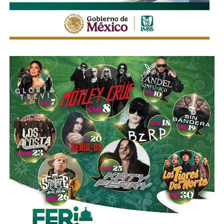
“Hace rato oí la declaración de la fiscal que decía que ahí
era un punto. Yo digo, ¿por qué no se ha atacado ese
punto?”, expresó.
El edil insistió en que
no adelantará conclusiones ni
atribuirá responsabilidades sin que concluya la
investigación
, aunque reiteró que su administración
mantendrá una política de cero tolerancia frente a cualquier
conducta irregular dentro de la corporación.
“Pueden ser muchas conjeturas que yo no quisiera
adelantar, pero sí,
mi compromiso es una policía limpia,
una policía sana; y si hay que investigar y tenemos
que sancionar, lo voy a hacer
. Ese es mi compromiso
con la población”, concluyó.
La declaración del alcalde se da luego de que
la SSPC
municipal informara el inicio de una investigación