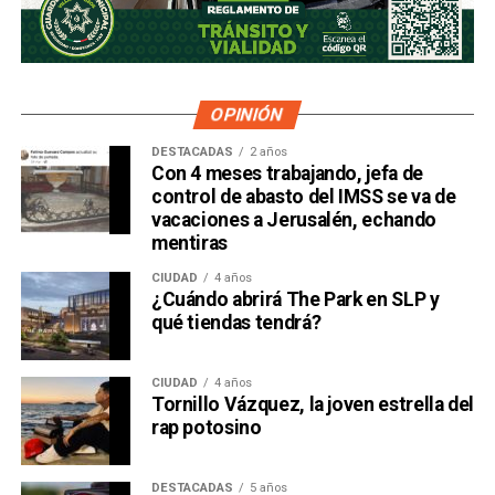
OPINIÓN
DESTACADAS
2 años
Con 4 meses trabajando, jefa de
control de abasto del IMSS se va de
vacaciones a Jerusalén, echando
mentiras
CIUDAD
4 años
¿Cuándo abrirá The Park en SLP y
qué tiendas tendrá?
CIUDAD
4 años
Tornillo Vázquez, la joven estrella del
rap potosino
DESTACADAS
5 años