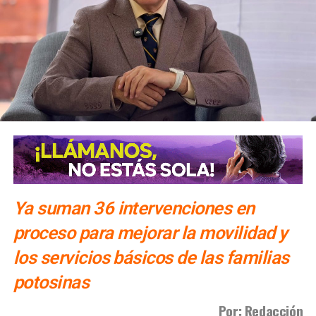
secundaria, los automovilistas podrán continuar por esta
misma vialidad para incorporarse a avenida Simón Díaz,
con dirección a avenida de la Constitución y el
fraccionamiento Simón Díaz.
Como parte de la estrategia de movilidad, la avenida
Francisco Martínez de la Vega, en el tramo comprendido
entre avenida de las Torres y avenida Simón Díaz,
permanecerá cerrada al tránsito vehicular.
El primer
tramo, de avenida de las Torres al callejón peatonal
América del Sur,
Ya suman 36 intervenciones en
proceso para mejorar la movilidad y
los servicios básicos de las familias
potosinas
Por: Redacción