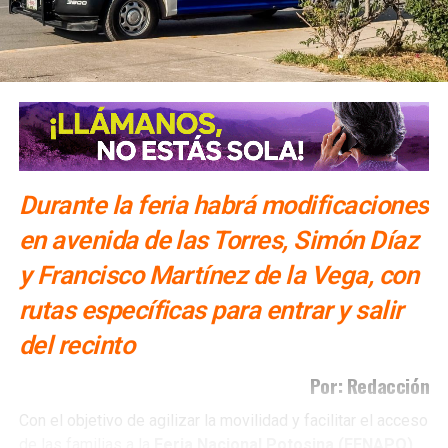
Durante la feria habrá modificaciones
en avenida de las Torres, Simón Díaz
y Francisco Martínez de la Vega, con
rutas específicas para entrar y salir
del recinto
Por: Redacción
Con el objetivo de agilizar la movilidad y facilitar el acceso
de las familias a la
Feria Nacional Potosina (FENAPO)