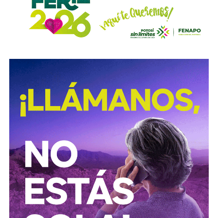
obligaciones alimentarias.
Para estas conductas se contempla una sanción de seis
meses a tres años de prisión, además de una sanción
pecuniaria de 60 a 300 días del valor de la Unidad de
Medida y Actualización (UMA).
La iniciativa fue turnada a la Comisión Primera de Justicia
para su análisis y dictamen correspondiente.
También lee:
Cuauhtli Badillo pide a alcaldes denunciar
movimientos ligados al huachicol