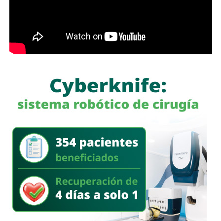
prácticas se encuentran la renuncia voluntaria a empleos
estables, la solicitud de licencias sin goce de sueldo
durante periodos relacionados con procesos familiares y
la transferencia de bienes a familiares o personas de
confianza que actúan como titulares aparentes.
Con esta iniciativa se busca establecer que comete el
delito de incumplimiento de las obligaciones de
asistencia familiar quien se coloque intencionalmente en
estado de insolvencia con el propósito de eludir el
cumplimiento de las obligaciones alimentarias
establecidas por la ley.