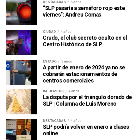
DESTACADAS
5 años
“SLP pasaría a semáforo rojo este
viernes”: Andreu Comas
CIUDAD
4 años
Crudo, el club secreto oculto en el
Centro Histórico de SLP
ESTADO
3 años
A partir de enero de 2024 ya no se
cobrarán estacionamientos de
centros comerciales
#4 TIEMPOS
4 años
La disputa por el triángulo dorado de
SLP | Columna de Luis Moreno
DESTACADAS
4 años
SLP podría volver en enero a clases
online