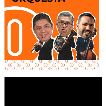
Explicó que la propuesta se desarrolla en dos vertientes
principales: e
stablecer de manera objetiva
determinadas conductas evasivas del deudor
alimentario
y penalizar la coparticipación de terceras
personas que, con conocimiento de la obligación
existente, contribuyan a impedir su cumplimiento.
La diputada María Dolores Robles Chairez destacó que la
modificación busca brindar mayores herramientas jurídicas
para proteger el derecho de niñas, niños y demás
personas acreedoras alimentarias, evitando que
maniobras de carácter patrimonial sean utilizadas para
obstaculizar el cumplimiento de las obligaciones
establecidas por la autoridad judicial.
Señaló que existen casos en los que los deudores
alimentarios recurren a actos jurídicos o materiales que
aparentemente pueden ser lícitos, pero que tienen como
finalidad eludir sus responsabilidades. Entre estas