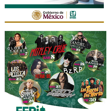
La legislación establecerá que, salvo prueba en contrario,
se presumirá dicha intención cuando el deudor, sin causa
justificada, renuncie a su empleo o solicite licencia sin
goce de sueldo, cuando este constituya su único o
principal medio para obtener ingresos.
Asimismo, se establecen sanciones para quienes, durante
un proceso judicial o existiendo una resolución firme,
enajenen intencionalmente de manera parcial o total sus
bienes con la finalidad de eludir obligaciones alimentarias.
De igual manera, se sancionará a quienes, teniendo
conocimiento de la existencia de una obligación
alimentaria o de un proceso judicial en curso, ayuden al
deudor a ocultar bienes, acepten figurar como titulares
aparentes de estos o realicen actos jurídicos simulados
con el propósito de evitar que se cumplan las