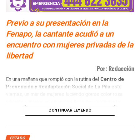
Previo a su presentación en la
Fenapo, la cantante acudió a un
encuentro con mujeres privadas de la
libertad
Por: Redacción
​En una mañana que rompió con la rutina del
Centro de
Prevención y Readaptación Social de La Pila
este
viernes, un mar de mujeres luciendo gorras color rosa
vibrante enmarcó un encuentro lleno de emotividad y
empatía.
CONTINUAR LEYENDO
El
gobernador del estado Ricardo Gallardo Cardona y
la senadora Ruth González Silva
, acompañados de una
invitada muy especial, la
cantante Gloria Trevi
, se
ESTADO