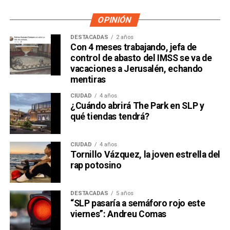
OPINIÓN
DESTACADAS
2 años
Con 4 meses trabajando, jefa de
control de abasto del IMSS se va de
vacaciones a Jerusalén, echando
mentiras
CIUDAD
4 años
¿Cuándo abrirá The Park en SLP y
qué tiendas tendrá?
CIUDAD
4 años
Tornillo Vázquez, la joven estrella del
rap potosino
DESTACADAS
5 años
“SLP pasaría a semáforo rojo este
viernes”: Andreu Comas