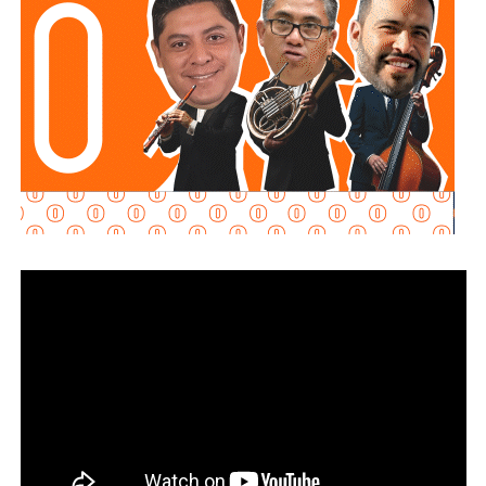
Al momento de la entrevista, la fiscal no había tenido
contacto con
Juan Antonio Villa Gutiérrez
, comisario de la
Secretaría de Seguridad Pública y
Protección Ciudadana Municipal (SSPC)
, ni con el
alcalde Enrique Galindo Ceballos
, sobre este caso.
La titular de la
FGESLP
sostuvo que el escrutinio sobre la
actuación policial es de interés público. “A todo el mundo
nos conviene saber qué está haciendo nuestro policía”,
afirmó.
García Cázares
llamó a la ciudadanía a denunciar