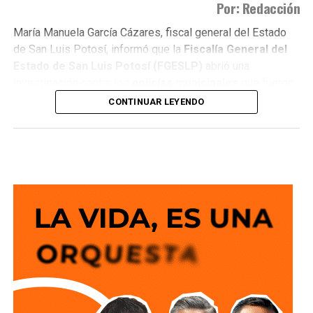
Por: Redacción
María Manuela García Cázares, fiscal general del Estado
de San Luis Potosí, informó que la
Fiscalía General del
Estado de San Luis Potosí (FGESLP)
abrió una
investigación contra los
policías municipales
que fueron
captados en cámara en un sitio que las autoridades tienen
CONTINUAR LEYENDO
identificado como
punto de venta de drogas
.
La indagatoria arrancó sin que mediara denuncia
ciudadana. “Por las redes es un acto que se puede hacer
de oficio y nosotros lo estamos haciendo”, dijo la fiscal al
ser cuestionada sobre el caso.
García Cázares
planteó que el eje de la revisión será
determinar la conducta de los elementos en ese punto:
qué acción realizaban y por qué se detuvieron ahí.
Adelantó que el resultado de las diligencias definirá si
hubo alguna irregularidad.