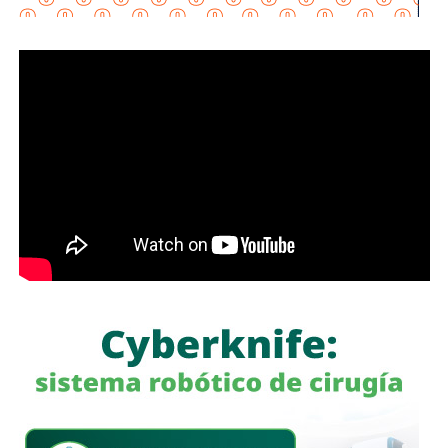
menos perceptibles que otros vehículos, particularmente
durante determinadas condiciones de circulación.
Señaló que esta medida se encuentra contemplada dentro
de estándares internacionales de seguridad vial, entre
ellos los establecidos en la
Convención de Viena sobre
la Circulación Vial, d
e la que México forma parte, y tiene
como finalidad reducir los factores de riesgo asociados
con la circu lación de motocicletas.
La legisladora destacó que, la Ley General de Movilidad y
Seguridad Vial establece la obligación de las autoridades
competentes de implementar medidas preventivas
orientadas a disminuir los factores de riesgo y garantizar,
en la mayor medida posible, la protección de la vida y la