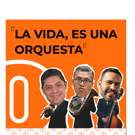
subsecuente, del artículo 72; de la Ley de Tránsito del
Estado de San Luis Potosí.
Destacó que
la modificación al artículo 72 establece
que quienes conduzcan motocicletas o motonetas
deberán circular con las luces encendidas en todo
momento
, además de
portar aditamentos luminosos o
reflejantes que contribuyan a incrementar su
visibilidad y la del vehículo durante su circulación,
especialmente en condiciones de baja iluminación.
Además la disposición también señala que las personas
conductoras deberán cumplir con las demás medidas de
seguridad previstas en la legislación estatal.
La diputada Brisseire Sánchez López, explicó que
mantener las luces encendidas permite incrementar
la visibilidad de las motocicletas ante otros usuarios
de la vía
, debido a que por sus dimensiones pueden ser