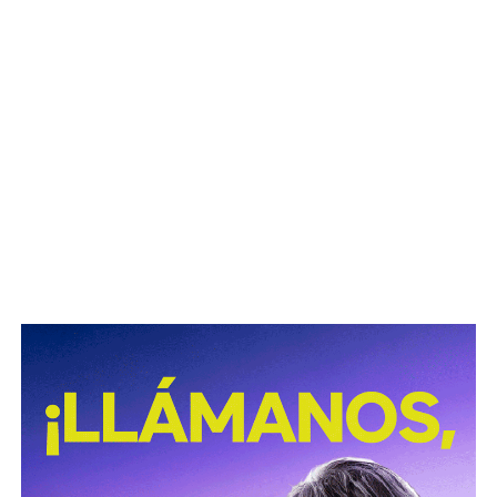
reduzcan la visibilidad.
La diputada Sánchez López señaló que estas
disposiciones representan una medida preventiva
orientada a proteger la vida de las personas motociclistas,
disminuir la posibilidad de accidentes y reducir la
gravedad de las lesiones y fallecimientos derivados de
siniestros viales.
Con esta reforma, el Congreso del Estado fortalece las
acciones de prevención y seguridad vial, promoviendo una
movilidad más segura para las personas que utilizan
motocicletas y motonetas en San Luis Potosí.
También lee:
Deudores alimentarios podrían enfrentar
cárcel por ocultar bienes en SLP