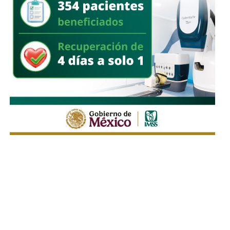
integridad física de las personas durante sus
desplazamientos por las vías públicas.
Con la reforma aprobada, el marco regulatorio estatal
incorpora medidas adicionales dirigidas a mejorar la
seguridad de quienes utilizan motocicletas y
motonetas,
atendiendo principios y estándares
nacionales e internacionales en materia de movilidad y
seguridad vial.
La utilización de luces encendidas de manera permanente
y de elementos luminosos o reflejantes permitirá facilitar
la identificación de estos vehículos por parte de los
demás conductores, particularmente durante la noche, en
zonas con poca iluminación o ante condiciones que