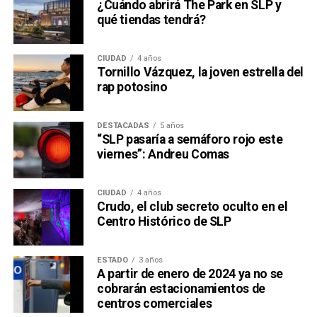
¿Cuándo abrirá The Park en SLP y
qué tiendas tendrá?
CIUDAD
4 años
Tornillo Vázquez, la joven estrella del
rap potosino
DESTACADAS
5 años
“SLP pasaría a semáforo rojo este
viernes”: Andreu Comas
CIUDAD
4 años
Crudo, el club secreto oculto en el
Centro Histórico de SLP
ESTADO
3 años
A partir de enero de 2024 ya no se
cobrarán estacionamientos de
centros comerciales