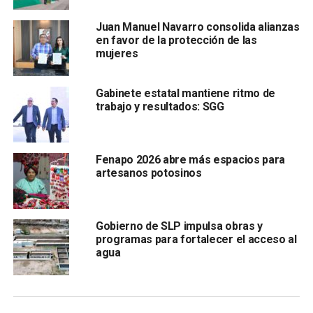
Juan Manuel Navarro consolida alianzas
en favor de la protección de las
mujeres
Gabinete estatal mantiene ritmo de
a asumir el encargo con
responsabilidad, fortaleciendo
trabajo y resultados: SGG
el trabajo interinstitucional
para consolidar un
avance
en sectores clave
para el crecimiento económico,
la
generación de empleo, la promoción cultural y el
Fenapo 2026 abre más espacios para
acceso a más oportunidades para las y los potosinos.
artesanos potosinos
También lee:
Confirma Ayuntamiento compromiso por el
respeto y difusión de los derechos humanos
Gobierno de SLP impulsa obras y
programas para fortalecer el acceso al
ARTÍCULOS RELACIONADOS:
GOBIERNO DEL ESTADO
agua
JOSÉ GUADALUPE TORRES SÁNCHEZ
MARIO GARCIA VALDEZ
TOMA DE PROTESTA
SIGUIENTE
“Enchúlame la Colonia” llega a la Satélite