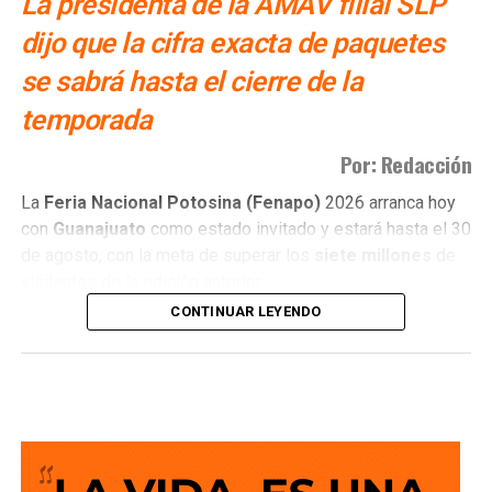
La presidenta de la AMAV filial SLP
comercios contra billetes falsos
dijo que la cifra exacta de paquetes
se sabrá hasta el cierre de la
temporada
Por: Redacción
La
Feria Nacional Potosina (Fenapo)
2026 arranca hoy
con
Guanajuato
como estado invitado y estará hasta el 30
de agosto, con la meta de superar los
siete millones
de
visitantes de la edición anterior.
CONTINUAR LEYENDO
Daniela Alejandra Alonso Barrón
, presidenta de la
Asociación Mexicana de Agencias de Viajes (AMAV)
filial San Luis Potosí, señaló que las agencias de viaje
locales ya registran reservaciones para las fechas de la
feria.