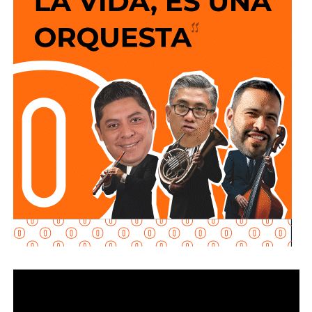
Alonso explicó que hay viajeros reservando estancias de
al menos una noche. Además de la Fenapo, invitó a
conocer las cuatro regiones del estado con estancias de
una o dos noches.
El número exacto de paquetes vendidos o apartados por
las agencias solo se conocerá al cierre de la temporada,
dijo Alonso.
También lee:
Gallardo arranca operativo de seguridad para
Fenapo 2026