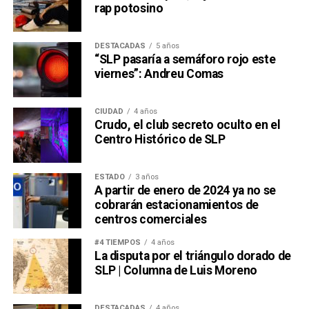
rap potosino
DESTACADAS
5 años
“SLP pasaría a semáforo rojo este
viernes”: Andreu Comas
CIUDAD
4 años
Crudo, el club secreto oculto en el
Centro Histórico de SLP
ESTADO
3 años
A partir de enero de 2024 ya no se
cobrarán estacionamientos de
centros comerciales
#4 TIEMPOS
4 años
La disputa por el triángulo dorado de
SLP | Columna de Luis Moreno
DESTACADAS
4 años