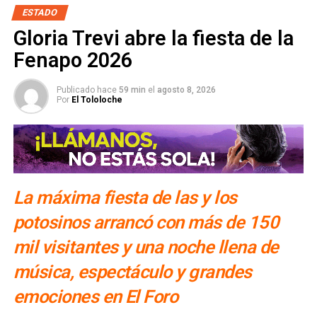
ESTADO
NO TE PIERDAS
Gloria Trevi abre la fiesta de la
Va Torres Cedillo por continuidad en la Secretaría
de Cultura
Fenapo 2026
Publicado hace
59 min
el
agosto 8, 2026
Por
El Tololoche
La máxima fiesta de las y los
potosinos arrancó con más de 150
mil visitantes y una noche llena de
música, espectáculo y grandes
emociones en El Foro