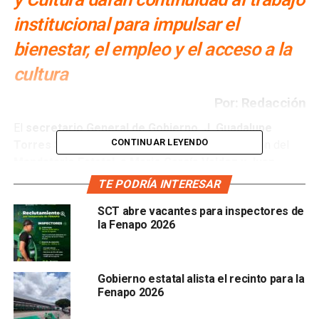
institucional para impulsar el
bienestar, el empleo y el acceso a la
cultura
Por: Redacción
El
secretario General de Gobierno, J. Guadalupe
CONTINUAR LEYENDO
Torres Sánchez
, tomó protesta, en representación del
Mandatario Estatal, a Mario García Valdez y Juan
Carlos Torres Cedillo
como nuevos titulares de las
TE PODRÍA INTERESAR
secretarías de
Desarrollo Económico (Sedeco) y de
SCT abre vacantes para inspectores de
Cultura (Secult)
, respectivamente, para dar continuidad a
la Fenapo 2026
los proyectos prioritarios en ambas dependencias.
Durante los actos protocolarios, se convocó a los
nuevos
funcionarios
Gobierno estatal alista el recinto para la
Fenapo 2026