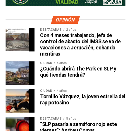
OPINIÓN
DESTACADAS
2 años
Con 4 meses trabajando, jefa de
control de abasto del IMSS se va de
vacaciones a Jerusalén, echando
mentiras
CIUDAD
4 años
¿Cuándo abrirá The Park en SLP y
qué tiendas tendrá?
CIUDAD
4 años
Tornillo Vázquez, la joven estrella del
rap potosino
DESTACADAS
5 años
“SLP pasaría a semáforo rojo este
viernes”: Andreu Comas