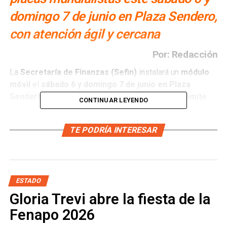
domingo 7 de junio en Plaza Sendero,
con atención ágil y cercana
Por: Redacción
La
Secretaría de Finanzas (Sefin)
instalará un
módulo
móvil
el
sábado 6 y domingo 7 de junio en Plaza
Sendero
, donde la población podrá
realizar el trámite
CONTINUAR LEYENDO
TE PODRÍA INTERESAR
de las
nuevas placas mundialistas
.
La
unidad móvil
estará ubicada
frente a la entrada de
ESTADO
Cinépolis
, con
horario de atención de 9:00 a 15:00
Gloria Trevi abre la fiesta de la
horas
. Esta alternativa fortalece el
trabajo cercano
Fenapo 2026