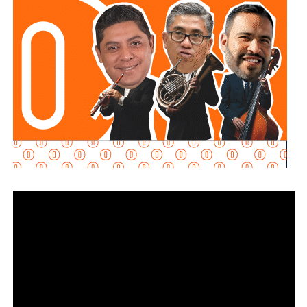
Alonso explicó que hay viajeros reservando estancias de
al menos una noche. Además de la Fenapo, invitó a
conocer las cuatro regiones del estado con estancias de
una o dos noches.
El número exacto de paquetes vendidos o apartados por
las agencias solo se conocerá al cierre de la temporada,
dijo Alonso.
También lee:
Gallardo arranca operativo de seguridad para
Fenapo 2026