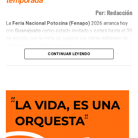
Por: Redacción
La
Feria Nacional Potosina (Fenapo)
2026 arranca hoy
con
Guanajuato
como estado invitado y estará hasta el 30
de agosto, con la meta de superar los
siete millones
de
visitantes de la edición anterior.
CONTINUAR LEYENDO
Daniela Alejandra Alonso Barrón
, presidenta de la
Asociación Mexicana de Agencias de Viajes (AMAV)
filial San Luis Potosí, señaló que las agencias de viaje
locales ya registran reservaciones para las fechas de la
feria.