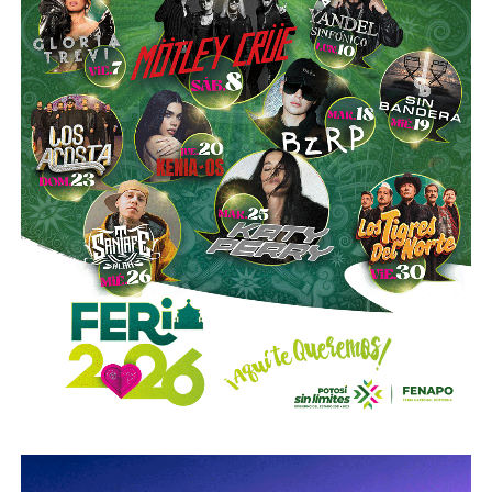
de la compañía, aunque conserva (vía un fideicomiso
familiar y una clase especial de acciones) el control formal
del voto de la empresa, independientemente de cuánto
capital tenga cada quien. En resumidas cuentas, aunque
Emilio Azcárraga tiene el poder de decisión
,
el mismo
financiero que reparte el control de El Realito con los
dos hombres más poderosos de Televisa está, al
mismo tiempo, camino a convertirse en el mayor
dueño accionario de la propia televisora.