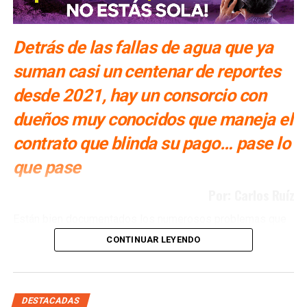
Detrás de las fallas de agua que ya
suman casi un centenar de reportes
desde 2021, hay un consorcio con
dueños muy conocidos que maneja el
contrato que blinda su pago… pase lo
que pase
Por: Carlos Ruíz
Están bien documentados los numerosos problemas que
ha tenido San Luis Potosí con la Presa El Realito, un
CONTINUAR LEYENDO
proyecto diseñado para surtir de agua a alrededor de 46
colonias de la Zona Metropolitana potosina, pero que tan
solo en lo que va del año, ya ha fallado en al menos siete
ocasiones. Múltiples veces se ha propuesto retirarle la
DESTACADAS