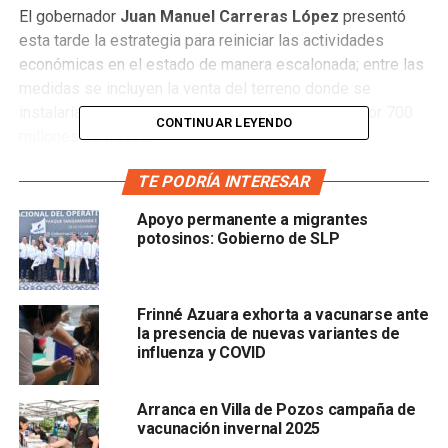
El gobernador
Juan Manuel Carreras López
presentó
esta tarde la estrategia para reiniciar las actividades
económicas en el estado de manera escalonada; entre las
medidas se incluyen la venta del terreno donde se
instalaría la planta de
Ford
y contratar un crédito por 700
CONTINUAR LEYENDO
millones de pesos.
Carreras López explicó que se hará un escalamiento
TE PODRÍA INTERESAR
ordenado, toda vez que la contigencia sanitaria afectó las
Apoyo permanente a migrantes
finanzas estatales debido a los
estímulos fiscales que
potosinos: Gobierno de SLP
se otorgaron a diversos sectores, la caída de la
recaudación de impuestos y la caída del Producto
Interno Bruto
Frinné Azuara exhorta a vacunarse ante
la presencia de nuevas variantes de
influenza y COVID
Arranca en Villa de Pozos campaña de
vacunación invernal 2025