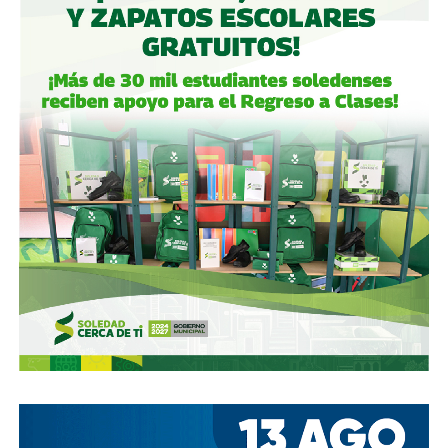
garantizaban el control de la aeroportuaria y luego
concretó una oferta pública con la que en julio de 2021,
alcanzó el 30.1% de participación económica, suficiente
para mantener el control hasta que lo vendieron a la
francesa Vinci Airports en 2022 (El Economista, dic. 2020
y jul. 2021; Folleto Informativo Definitivo, Bolsa Mexicana
de Valores, may. 2021).
Si bien todos estos empresarios se han aliado en otras
ocasiones (
en 2017 ganaron la licitación para construir
el ahora cancelado Aeropuerto de Texcoco
),
cuando
se otorgó la concesión para la administración de El
Realito, ni Slim ni Martínez ni los copresidentes de
Televisa tenían sus actuales injerencias en Aquos
, por
lo que se podría decir que ésta fue heredada, y acabó
dejando el control de la presa en las manos de cuatro de
los hombres más poderosos del país.
Desde entonces,
al menos tres intentos de rescindir o