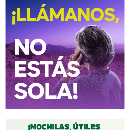
David Martínez es apodado coloquialmente como “
El
Fantasma de Wall Street
”, y ha adquirido un poder
inmenso en Latinoamérica, especialmente en Argentina,
donde ha servido como negociador para la deuda nacional
y en 2017, fue considerado por Forbes como el hombre
más rico de dicho país. El regiomontano tiene un historial
documentado de tomar control de empresas en
dificultades financieras a partir de deuda: lo hizo con la
textilera CYDSA en los años 90, con la vidriera Vitro entre
2009 y 2012, y con las ya mencionadas Empresas ICA
desde 2016.
Algo similar realizó en 2020 con
Grupo Aeroportuario
del Centro Norte
(OMA), el operador de, entre otros, el
Aeropuerto Ponciano Arriaga de la capital potosina.
Fintech compró primero acciones especiales que