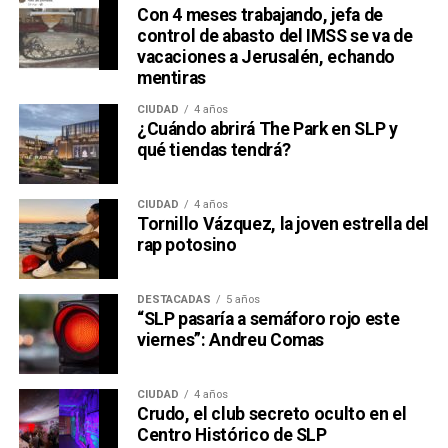
Con 4 meses trabajando, jefa de
control de abasto del IMSS se va de
vacaciones a Jerusalén, echando
mentiras
CIUDAD
4 años
¿Cuándo abrirá The Park en SLP y
qué tiendas tendrá?
CIUDAD
4 años
Tornillo Vázquez, la joven estrella del
rap potosino
DESTACADAS
5 años
“SLP pasaría a semáforo rojo este
viernes”: Andreu Comas
CIUDAD
4 años
Crudo, el club secreto oculto en el
Centro Histórico de SLP