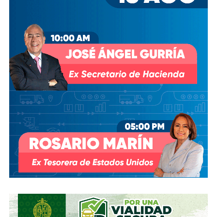
modificar el contrato se han hecho sin haber
prosperado
: en agosto de 2018, la Comisión Estatal del
Agua abrió un expediente que no avanzó pese a 350 mil
afectados y una queja de oficio de la Comisión Estatal de
Derechos Humanos; en abril de 2023, el entonces
presidente
Andrés Manuel López Obrador
respondió a
una petición del gobernador Ricardo Gallardo Cardona con
un “a lo mejor se lo cambiamos” que no derivó en ningún
trámite documentado; y desde 2025, la Comisión Nacional
del Agua asegura estar “evaluando” el retiro de la
concesión, hasta el momento, sin resolución.
También lee:
Diputada pide poner un alto a la empresa de
El Realito