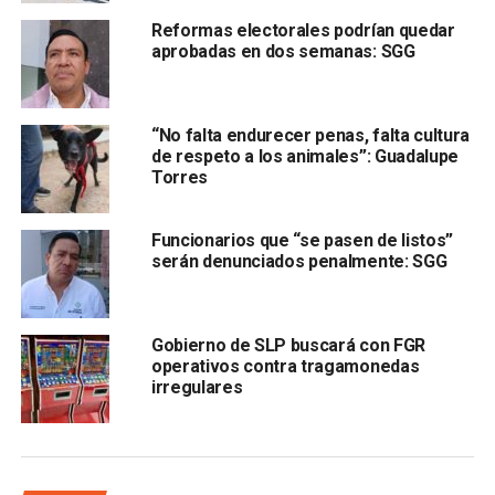
Reformas electorales podrían quedar
aprobadas en dos semanas: SGG
“No falta endurecer penas, falta cultura
“
Bajo ninguna explicación, si hay un daño importante a
de respeto a los animales”: Guadalupe
la naturaleza de la zona, lo permitiremos.
No los
Torres
vamos a dejar solos”, declaró.
Funcionarios que “se pasen de listos”
Torres Sánchez destacó que preservar la flora, fauna, ríos
serán denunciados penalmente: SGG
y ecosistemas de la Huasteca Potosina es prioridad, y
que el estado no permitirá proyectos que pongan en
riesgo el medio ambiente.
Gobierno de SLP buscará con FGR
operativos contra tragamonedas
irregulares
Organizaciones nahuas y tének han denunciado que la