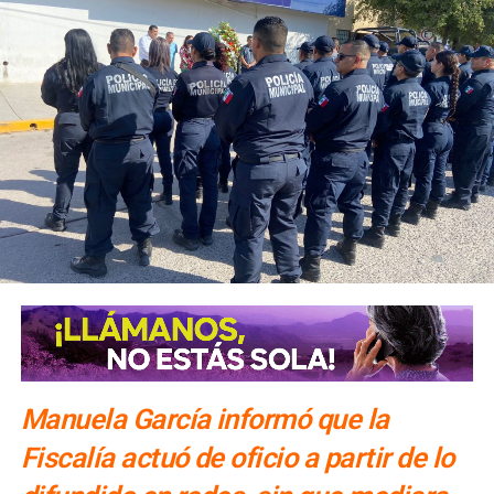
conocer las cuatro regiones del estado con estancias de
una o dos noches.
El número exacto de paquetes vendidos o apartados por
las agencias solo se conocerá al cierre de la temporada,
dijo Alonso.
También lee:
Gallardo arranca operativo de seguridad para
Fenapo 2026
Manuela García informó que la
Fiscalía actuó de oficio a partir de lo