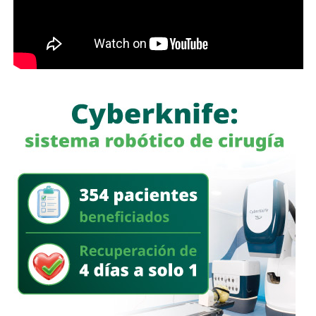
afirmó.
García Cázares
llamó a la ciudadanía a denunciar
cualquier conducta irregular y aclaró que el llamado no se
limita a la corporación municipal, sino que abarca a todas
las policías que operan en el estado. Habló de una
“apertura total” de la dependencia para recibir esas
denuncias.
También lee:
Guardia Civil detiene a cuatro presuntos
delincuentes y asegura armas durante operativos en SLP