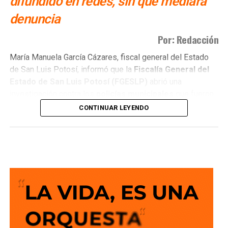
difundido en redes, sin que mediara
denuncia
Por: Redacción
María Manuela García Cázares, fiscal general del Estado
de San Luis Potosí, informó que la
Fiscalía General del
Estado de San Luis Potosí (FGESLP)
abrió una
investigación contra los
policías municipales
que fueron
captados en cámara en un sitio que las autoridades tienen
CONTINUAR LEYENDO
identificado como
punto de venta de drogas
.
La indagatoria arrancó sin que mediara denuncia
ciudadana. “Por las redes es un acto que se puede hacer
de oficio y nosotros lo estamos haciendo”, dijo la fiscal al
ser cuestionada sobre el caso.
García Cázares
planteó que el eje de la revisión será
determinar la conducta de los elementos en ese punto:
qué acción realizaban y por qué se detuvieron ahí.