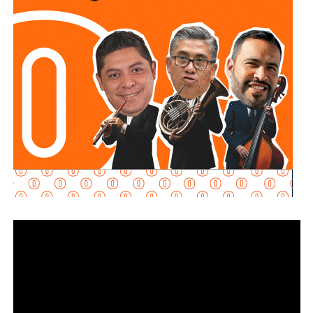
Adelantó que el resultado de las diligencias definirá si
hubo alguna irregularidad.
Al momento de la entrevista, la fiscal no había tenido
contacto con
Juan Antonio Villa Gutiérrez
, comisario de la
Secretaría de Seguridad Pública y
Protección Ciudadana Municipal (SSPC)
, ni con el
alcalde Enrique Galindo Ceballos
, sobre este caso.
La titular de la
FGESLP
sostuvo que el escrutinio sobre la
actuación policial es de interés público. “A todo el mundo
nos conviene saber qué está haciendo nuestro policía”,