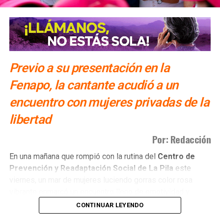
Informe de Gobierno de Gallardo Cardona, el 22 de
septiembre
Previo a su presentación en la
Fenapo, la cantante acudió a un
encuentro con mujeres privadas de la
libertad
Por: Redacción
​En una mañana que rompió con la rutina del
Centro de
Prevención y Readaptación Social de La Pila
este
viernes, un mar de mujeres luciendo gorras color rosa
vibrante enmarcó un encuentro lleno de emotividad y
empatía.
CONTINUAR LEYENDO