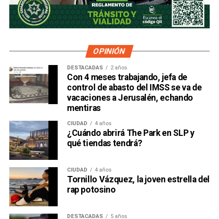
OPINIÓN
DESTACADAS
2 años
Con 4 meses trabajando, jefa de
control de abasto del IMSS se va de
vacaciones a Jerusalén, echando
mentiras
CIUDAD
4 años
¿Cuándo abrirá The Park en SLP y
qué tiendas tendrá?
CIUDAD
4 años
Tornillo Vázquez, la joven estrella del
rap potosino
DESTACADAS
5 años