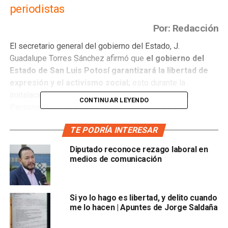
periodistas
Por: Redacción
El secretario general del gobierno del Estado, J.
Guadalupe Torres Sánchez afirmó que
el gobierno del
Estado de San Luis Potosí garantizará la libertad de
expresión y el activismo social;
esto durante la
instalación del Mecanismo Estatal de Protección a
CONTINUAR LEYENDO
Personas Defensoras de Derechos Humanos y
Periodistas.
TE PODRÍA INTERESAR
El Poder Legislativo expidió la ley que expidió el pasado
Diputado reconoce rezago laboral en
4 de octubre a efecto de proteger la labor de periodistas y
medios de comunicación
defensores de derechos humanos, por lo tanto, se crearán
instancias para proteger de manera efectiva estas
labores.
Si yo lo hago es libertad, y delito cuando
me lo hacen | Apuntes de Jorge Saldaña
“El gobierno de Ricardo Gallardo Cardona garantizará
a las y los periodistas y a las y los defensores de los