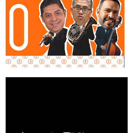
Además la disposición también señala que las personas
conductoras deberán cumplir con las demás medidas de
seguridad previstas en la legislación estatal.
La diputada Brisseire Sánchez López, explicó que
mantener las luces encendidas permite incrementar
la visibilidad de las motocicletas ante otros usuarios
de la vía
, debido a que por sus dimensiones pueden ser
menos perceptibles que otros vehículos, particularmente
durante determinadas condiciones de circulación.
Señaló que esta medida se encuentra contemplada dentro
de estándares internacionales de seguridad vial, entre
ellos los establecidos en la
Convención de Viena sobre
la Circulación Vial, d
e la que México forma parte, y tiene
como finalidad reducir los factores de riesgo asociados
con la circu lación de motocicletas.