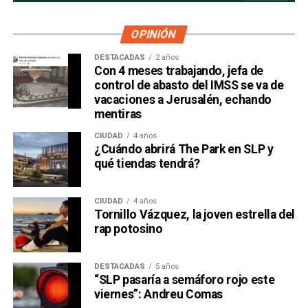
OPINIÓN
DESTACADAS
2 años
Con 4 meses trabajando, jefa de
control de abasto del IMSS se va de
vacaciones a Jerusalén, echando
mentiras
CIUDAD
4 años
¿Cuándo abrirá The Park en SLP y
qué tiendas tendrá?
CIUDAD
4 años
Tornillo Vázquez, la joven estrella del
rap potosino
DESTACADAS
5 años
“SLP pasaría a semáforo rojo este
viernes”: Andreu Comas