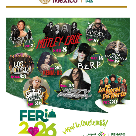
motonetas,
atendiendo principios y estándares
nacionales e internacionales en materia de movilidad y
seguridad vial.
La utilización de luces encendidas de manera permanente
y de elementos luminosos o reflejantes permitirá facilitar
la identificación de estos vehículos por parte de los
demás conductores, particularmente durante la noche, en
zonas con poca iluminación o ante condiciones que
reduzcan la visibilidad.
La diputada Sánchez López señaló que estas
disposiciones representan una medida preventiva
orientada a proteger la vida de las personas motociclistas,
disminuir la posibilidad de accidentes y reducir la
gravedad de las lesiones y fallecimientos derivados de
siniestros viales.
Con esta reforma, el Congreso del Estado fortalece las