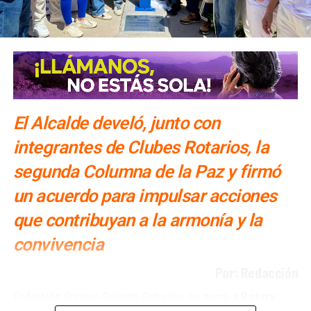
Lee también
:
“Xavier Nava no dejó las claves del
software de videovigilancia”: Enrique Galindo
ARTÍCULOS RELACIONADOS:
ACTIVISTAS
PERIODISTAS
SIGUIENTE
“Irregularidades del sistema de videovigilancia en
El Alcalde develó, junto con
SLP se podrían llevar a juzgados”: diputado
integrantes de Clubes Rotarios, la
NO TE PIERDAS
“Auditoría Superior le lavó las cuentas a Xavier
segunda Columna de la Paz y firmó
Nava”: Eloy Franklin
un acuerdo para impulsar acciones
que contribuyan a la armonía y la
convivencia
Por: Redacción
El Alcalde Enrique Galindo Ceballos se sumó a
Rotary