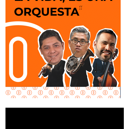
Guardia Nacional, el Ejército Mexicano,
corporaciones
policiales, organismos de auxilio y representantes del
sector privado, el Mandatario Estatal destacó que esta
inversión permitirá reducir riesgos para el personal
operativo, atender con mayor rapidez situaciones de
emergencia y garantizar más seguridad y tranquilidad a las
familias potosinas.
Ricardo Gallardo reconoció la labor de la Secretaría de la
Defensa Nacional mediante la aplicación del Plan DN-III-E,
así como el trabajo del Heroico Cuerpo de Bomberos y de
las agrupaciones de salvamento y rescate, cuyos