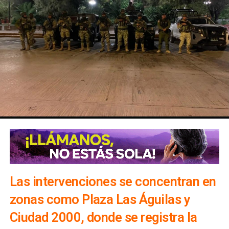
responsabilidad compartida entre los tres órdenes de
gobierno
, por lo que consideró indispensable mantener la
coordinación entre municipios, estado y Federación. En
ese sentido, adelantó que el tema deberá abordarse
durante la próxima reunión del Consejo Estatal de
Seguridad.
Las intervenciones se concentran en
El diputado afirmó que
los gobiernos municipales
desempeñan un papel clave en la detección de
zonas como Plaza Las Águilas y
actividades ilícitas
, ya que son las autoridades más
Ciudad 2000, donde se registra la
cercanas a las comunidades y pueden identificar
movimientos fuera de lo habitual para reportarlos