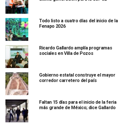
será cubierta con recursos del ayuntamiento de
Matehuala
Todo listo a cuatro días del inicio de la
Fenapo 2026
, y la alimentación y bebidas correrá a cargo del Patronato
Ricardo Gallardo amplía programas
de la Fenapo. Además, agregó que también
se buscará
sociales en Villa de Pozos
otorgar el mismo beneficio a los residentes de
Ciudad Valles
, y que se encuentra en proceso de
definición.
Gobierno estatal construye el mayor
corredor carretero del país
También lee:
Autoridades serán las encargadas en caso
de funcionarios detenidos en Matehuala: diputada
Faltan 15 días para el inicio de la feria
ARTÍCULOS RELACIONADOS:
FENAPO 2023
MATEHUALA
más grande de México; dice Gallardo
RICARDO GALLARDO CARDONA
SIGUIENTE
FGE violentó a matehualenses en detención de