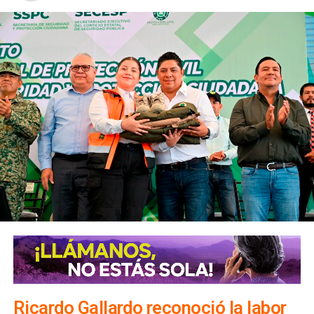
Precisó que las intervenciones se concentran
principalmente en zonas como
Plaza Las Águilas y
Ciudad 2000
, donde se registra la mayor incidencia de este tipo de
reuniones, por lo que se realiza el despliegue de
operativos para evitar que los eventos se lleven a cabo y
así prevenir situaciones que puedan poner en riesgo a la
población.
Valdivia Carranza recordó que los bailes callejeros no
están permitidos debido a que carecen de controles de
Ricardo Gallardo reconoció la labor