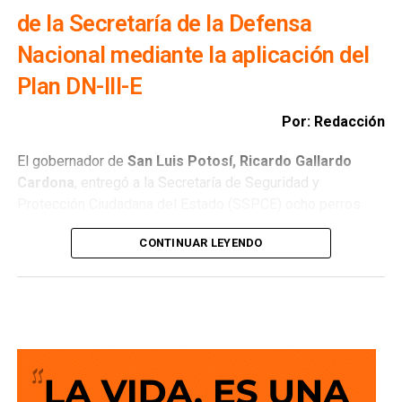
organización y medidas de seguridad, además de ser
de la Secretaría de la Defensa
considerados un factor que puede propiciar actos de
violencia, y exhortó a quienes deseen realizar este tipo de
Nacional mediante la aplicación del
actividades a utilizar espacios adecuados, como salones
Plan DN-III-E
de baile o jardines, donde se cuente con las condiciones
necesarias para su desarrollo seguro.
Por: Redacción
El gobernador de
San Luis Potosí, Ricardo Gallardo
Cardona
, entregó a la Secretaría de Seguridad y
Protección Ciudadana del Estado (SSPCE) ocho perros
robot de última generación y tres camionetas Suburban
CONTINUAR LEYENDO
blindadas; mientras que la Coordinación Estatal de
Protección Civil (CEPC) recibió una ambulancia de
traslado, una camioneta operativa, una lancha de rescate,
chalecos, chamarras, pantalones, botas y gorras para
mejorar la atención de emergencias en las cuatro regiones
del Estado.
Ante representantes de los tres
Poderes del Estado, la