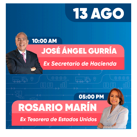
Desde entonces,
al menos tres intentos de rescindir o
modificar el contrato se han hecho sin haber
prosperado
: en agosto de 2018, la Comisión Estatal del
Agua abrió un expediente que no avanzó pese a 350 mil
afectados y una queja de oficio de la Comisión Estatal de
Derechos Humanos; en abril de 2023, el entonces
presidente
Andrés Manuel López Obrador
respondió a
una petición del gobernador Ricardo Gallardo Cardona con
un “a lo mejor se lo cambiamos” que no derivó en ningún
trámite documentado; y desde 2025, la Comisión Nacional
del Agua asegura estar “evaluando” el retiro de la
concesión, hasta el momento, sin resolución.
También lee:
Diputada pide poner un alto a la empresa de
El Realito