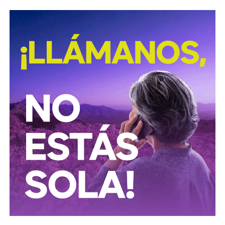
David Martínez es apodado coloquialmente como “
El
Fantasma de Wall Street
”, y ha adquirido un poder
inmenso en Latinoamérica, especialmente en Argentina,
donde ha servido como negociador para la deuda nacional
y en 2017, fue considerado por Forbes como el hombre
más rico de dicho país. El regiomontano tiene un historial
documentado de tomar control de empresas en
dificultades financieras a partir de deuda: lo hizo con la
textilera CYDSA en los años 90, con la vidriera Vitro entre
2009 y 2012, y con las ya mencionadas Empresas ICA
desde 2016.
Algo similar realizó en 2020 con
Grupo Aeroportuario
del Centro Norte
(OMA), el operador de, entre otros, el