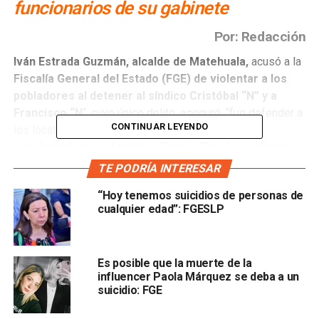
funcionarios de su gabinete
Por: Redacción
Iván Estrada Guzmán, alcalde de Matehuala,
acusó a la
Fiscalía General del Estado (FGE) de violentar a los
pobladores al detener al síndico Cristóbal “N” y a
Francisco “N
“, cuyo único delito, aseguró, “fue defender a
CONTINUAR LEYENDO
los locatarios del
Mercado Popular del desalojo
encabezado por el político Tomás Zavala, aspirante
de Morena a la presidencia municipal”.
TE PODRÍA INTERESAR
“Hoy tenemos suicidios de personas de
Según el edil matehualense, la tarde del 25 de julio, tras
cualquier edad”: FGESLP
una reunión que sostuvo con sus colaboradores en
Palacio Municipal, dij
o que se realizó un cateo en la
Presidencia en busca del director jurídico, Alejandro
Es posible que la muerte de la
“N”;
influencer Paola Márquez se deba a un
suicidio: FGE