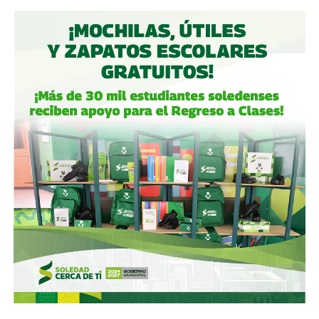
Aeropuerto Ponciano Arriaga de la capital potosina.
Fintech compró primero acciones especiales que
garantizaban el control de la aeroportuaria y luego
concretó una oferta pública con la que en julio de 2021,
alcanzó el 30.1% de participación económica, suficiente
para mantener el control hasta que lo vendieron a la
francesa Vinci Airports en 2022 (El Economista, dic. 2020
y jul. 2021; Folleto Informativo Definitivo, Bolsa Mexicana
de Valores, may. 2021).
Si bien todos estos empresarios se han aliado en otras
ocasiones (
en 2017 ganaron la licitación para construir
el ahora cancelado Aeropuerto de Texcoco
),
cuando
se otorgó la concesión para la administración de El
Realito, ni Slim ni Martínez ni los copresidentes de
Televisa tenían sus actuales injerencias en Aquos
, por
lo que se podría decir que ésta fue heredada, y acabó
dejando el control de la presa en las manos de cuatro de
los hombres más poderosos del país.