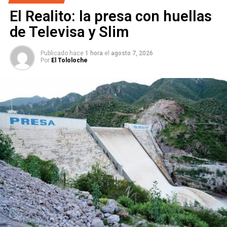
El Realito: la presa con huellas
SIGUIENTE
Atlético de San Luis tendrá nueva pantalla para sus
de Televisa y Slim
partidos de local
Publicado hace
1 hora
el
agosto 7, 2026
NO TE PIERDAS
Por
El Tololoche
Diego Pineda debutó como goleador en Escocia