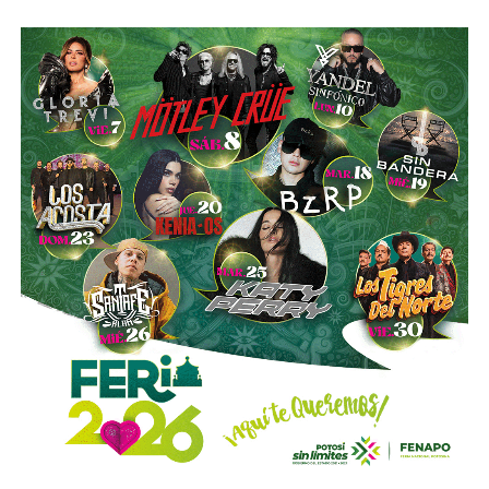
Esa conversión todavía no ocurre: se proyecta para 2027.
Azcárraga ha reducido considerablemente sus acciones
de la compañía, aunque conserva (vía un fideicomiso
familiar y una clase especial de acciones) el control formal
del voto de la empresa, independientemente de cuánto
capital tenga cada quien. En resumidas cuentas, aunque
Emilio Azcárraga tiene el poder de decisión
,
el mismo
financiero que reparte el control de El Realito con los
dos hombres más poderosos de Televisa está, al
mismo tiempo, camino a convertirse en el mayor
dueño accionario de la propia televisora.