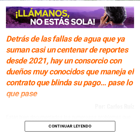
Detrás de las fallas de agua que ya
suman casi un centenar de reportes
desde 2021, hay un consorcio con
dueños muy conocidos que maneja el
contrato que blinda su pago… pase lo
que pase
Por: Carlos Ruíz
Están bien documentados los numerosos problemas que
ha tenido San Luis Potosí con la Presa El Realito, un
CONTINUAR LEYENDO
proyecto diseñado para surtir de agua a alrededor de 46
colonias de la Zona Metropolitana potosina, pero que tan