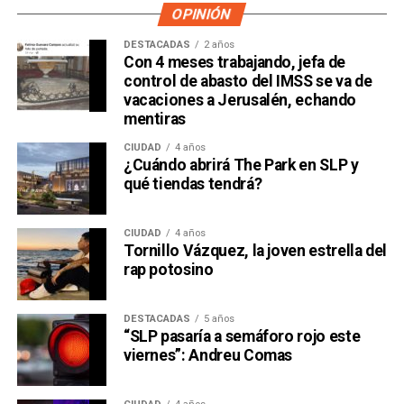
OPINIÓN
DESTACADAS
2 años
Con 4 meses trabajando, jefa de
control de abasto del IMSS se va de
vacaciones a Jerusalén, echando
mentiras
CIUDAD
4 años
¿Cuándo abrirá The Park en SLP y
qué tiendas tendrá?
CIUDAD
4 años
Tornillo Vázquez, la joven estrella del
rap potosino
DESTACADAS
5 años
“SLP pasaría a semáforo rojo este
viernes”: Andreu Comas