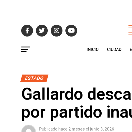
INICIO
CIUDAD
ESTADO
Gallardo desca
por partido ina
Publicado hace
2 meses
el
junio 3, 2026