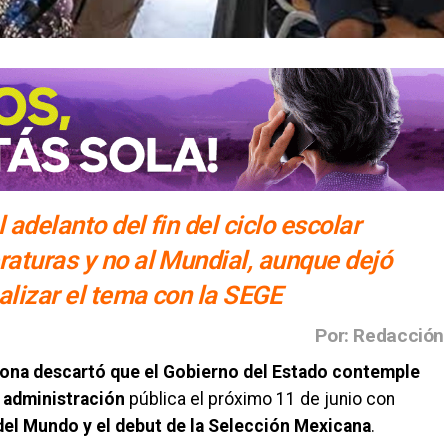
 adelanto del fin del ciclo escolar
raturas y no al Mundial, aunque dejó
nalizar el tema con la SEGE
Por: Redacción
ona descartó que el Gobierno del Estado
contemple
a administración
pública el próximo 11 de junio con
el Mundo y el debut de la Selección Mexicana
.