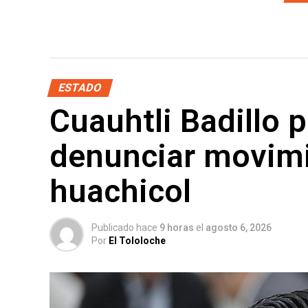
ESTADO
Cuauhtli Badillo p
denunciar movimi
huachicol
Publicado hace
9 horas
el
agosto 6, 2026
Por
El Tololoche