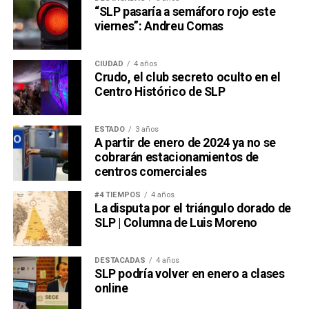
“SLP pasaría a semáforo rojo este
viernes”: Andreu Comas
CIUDAD
4 años
Crudo, el club secreto oculto en el
Centro Histórico de SLP
ESTADO
3 años
A partir de enero de 2024 ya no se
cobrarán estacionamientos de
centros comerciales
#4 TIEMPOS
4 años
La disputa por el triángulo dorado de
SLP | Columna de Luis Moreno
DESTACADAS
4 años
SLP podría volver en enero a clases
online