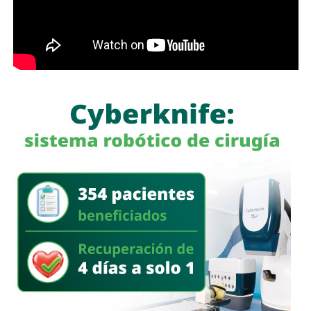
Galindo explicó que los trámites se han prolongado desde
marzo, por lo que pidió al Gobierno estatal agilizar su
resolución. De acuerdo con el alcalde,
el compromiso
establecido durante la reunión es que las obras
puedan comenzar a liberarse a la brevedad.
“Me comprometió con nosotros, con la ciudad, de liberar
las obras cuanto antes, lo antes posible”, afirmó.
El presidente municipal dijo que salió satisfecho del
encuentro y confiado en que el compromiso permitirá
avanzar con los proyectos pendientes, aunque reconoció
que algunos, como
El Saucito, enfrentan ya
restricciones importantes de tiempo.
Galindo adelantó que este lunes dará a conocer con mayor
detalle el panorama de cada una de las obras y los
tiempos que todavía tienen disponibles para su ejecución.