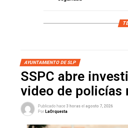
TE
AYUNTAMIENTO DE SLP
SSPC abre investi
video de policías
Publicado hace
3 horas
el
agosto 7, 2026
Por
LaOrquesta