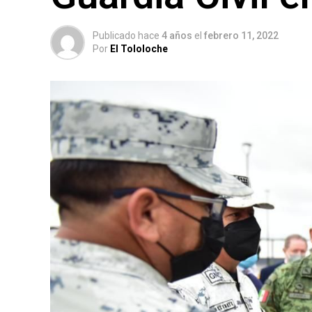
Publicado hace
4 años
el
febrero 11, 2022
Por
El Tololoche