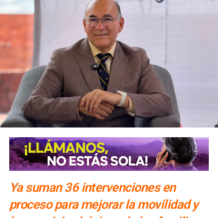
administración se han mejorado condiciones en planteles
locales, entre ellas baños, conectividad, techados y
homologación salarial para directivos y personal docente.
ARTÍCULOS RELACIONADOS:
ENRIQUE GALINDO CEBALLOS
FRAY DIEGO DE LA MAGDALENA
SAN LUIS POTOSÍ
SIGUIENTE
Interapas repara fuga de agua frente a la Alameda
Juan Sarabia
NO TE PIERDAS
SSPC aplica hasta cuatro multas diarias a taxistas en
la Alameda
Ya suman 36 intervenciones en
proceso para mejorar la movilidad y