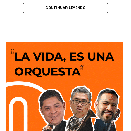
y un después para la movilidad del estado al consolidar a
CONTINUAR LEYENDO
San Luis Potosí como una de las entidades con mayor
desarrollo en infraestructura del país, resultado de cinco
años de trabajo y visión del Gobierno del Cambio.
La legisladora destacó que el nuevo deprimido atiende
una demanda histórica de miles de automovilistas y
permitirá reducir significativamente los tiempos de
traslado, lo que se traduce en una mejor calidad de vida
para las familias potosinas, al disponer de más tiempo
para convivir, además de fortalecer la competitividad del
estado.