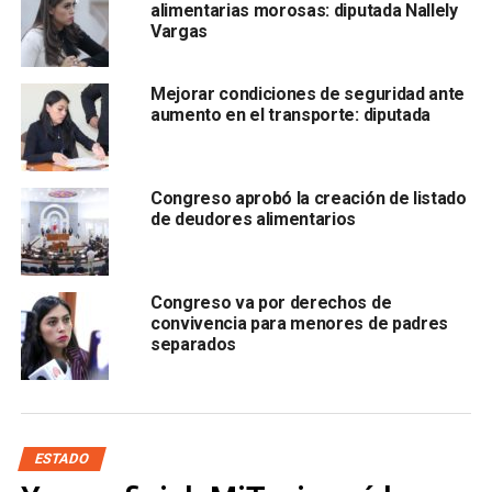
alimentaria morosa y en consecuencia, la o el juez de lo
alimentarias morosas: diputada Nallely
Vargas
Familiar ordenará su inscripción en el
Padrón Estatal de
Personas Deudoras Alimentarias Morosas
Mejorar condiciones de seguridad ante
aumento en el transporte: diputada
Congreso aprobó la creación de listado
de deudores alimentarios
.
Congreso va por derechos de
convivencia para menores de padres
separados
En la iniciativa respectiva, se indica, que si alguna persona
proporciona alimentos cada 59 días, en términos de la
norma, no sería considerada persona deudora alimentaria
morosa, ya que la norma indica que los días deben ser sin
ESTADO
interrupciones,
lo cual resulta en la posibilidad de