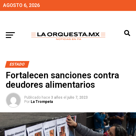
AGOSTO 6, 2026
ESTADO
Fortalecen sanciones contra
deudores alimentarios
Publicado hace
3 años
el
julio 7, 2023
Por
La Trompeta