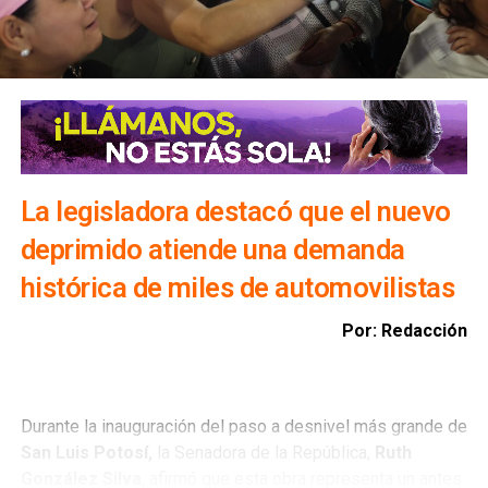
viviendas, infraestructura y bienes materiales de la
población.
Además, exhortó a la ciudadanía a evitar transitar por el
bulevar Río Santiago durante las lluvias, ya que los
colectores pluviales descargan directamente hacia esa
vialidad, incrementando el riesgo para automovilistas y
peatones.
La legisladora destacó que el nuevo
deprimido atiende una demanda
histórica de miles de automovilistas
Por: Redacción
Durante la inauguración del paso a desnivel más grande de
San Luis Potosí,
la Senadora de la República,
Ruth
González Silva
, afirmó que esta obra representa un antes