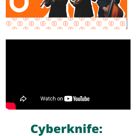
Señaló que esta infraestructura también genera mayor
confianza para las inversiones nacionales e
internacionales, al mejorar la conectividad entre las zonas
habitacionales, industriales y comerciales, consolidando a
San Luis Potosí como un destino estratégico para el
desarrollo económico.
“Desde hace cinco años comenzó la construcción de un
nuevo
San Luis Potosí,
donde las obras, los programas
sociales y las oportunidades llegan a las cuatro regiones
del estado. Hoy contamos con un
Circuito Potosí
moderno, nuevas carreteras, infraestructura educativa y
proyectos que están transformando la vida de las familias
potosinas”, expresó la Senadora del Partido Verde.