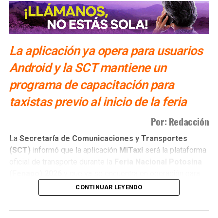
SIGUIENTE
Gallardo inauguró obras de rehabilitación en Villa de
Arriaga
La aplicación ya opera para usuarios
NO TE PIERDAS
Ayuntamiento de Catorce negó cierre del túnel El
Android y la SCT mantiene un
Ogarrio
programa de capacitación para
taxistas previo al inicio de la feria
Por: Redacción
La
Secretaría de Comunicaciones y Transportes
(SCT)
informó que la aplicación
MiTaxi
será la plataforma
oficial de transporte durante la
Feria Nacional Potosina
(Fenapo)
2026
y que ya se encuentra en operación para
usuarios con dispositivos
Android
.
CONTINUAR LEYENDO
La
titular de la dependencia, Araceli Martínez Acosta
,