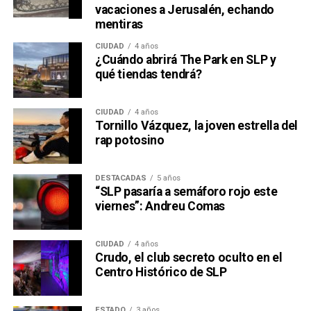
vacaciones a Jerusalén, echando
mentiras
CIUDAD
4 años
¿Cuándo abrirá The Park en SLP y
qué tiendas tendrá?
CIUDAD
4 años
Tornillo Vázquez, la joven estrella del
rap potosino
DESTACADAS
5 años
“SLP pasaría a semáforo rojo este
viernes”: Andreu Comas
CIUDAD
4 años
Crudo, el club secreto oculto en el
Centro Histórico de SLP
ESTADO
3 años