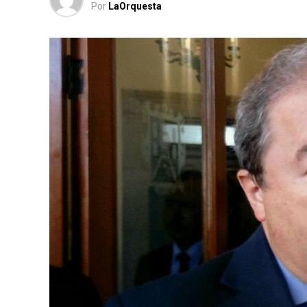
Por
LaOrquesta