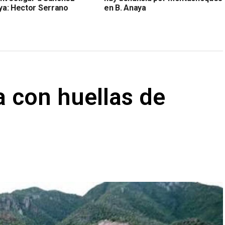
a: Hector Serrano
en B. Anaya
sa con huellas de