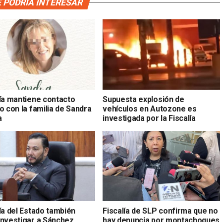
 PODRÍA INTERESAR
lía mantiene contacto
Supuesta explosión de
o con la familia de Sandra
vehículos en Autozone es
a
investigada por la Fiscalía
ía del Estado también
Fiscalía de SLP confirma que no
investigar a Sánchez
hay denuncia por montachoques