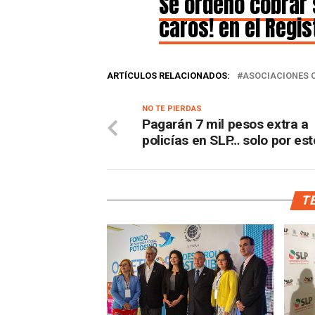
Se ordenó cobrar 
caros! en el Regist
ARTÍCULOS RELACIONADOS:
ASOCIACIONES C
NO TE PIERDAS
Pagarán 7 mil pesos extra a
policías en SLP… solo por es
TE