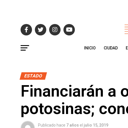
INICIO
CIUDAD
ESTADO
Financiarán a 
potosinas; con
Publicado hace
7 años
el
julio 15, 2019