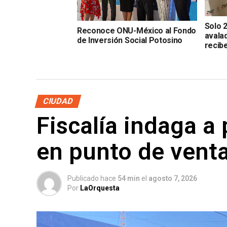
Solo 
Reconoce ONU-México al Fondo
avalad
de Inversión Social Potosino
recib
CIUDAD
Fiscalía indaga a
en punto de vent
Publicado hace
54 min
el
agosto 7, 2026
Por
LaOrquesta