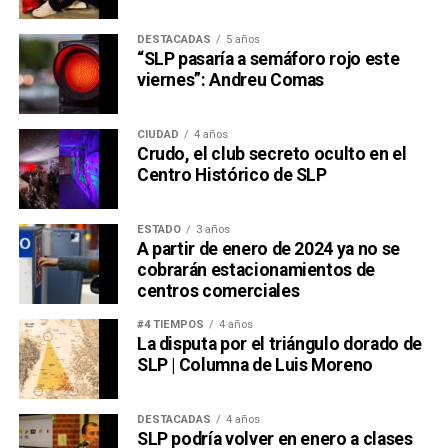
DESTACADAS
5 años
“SLP pasaría a semáforo rojo este
viernes”: Andreu Comas
CIUDAD
4 años
Crudo, el club secreto oculto en el
Centro Histórico de SLP
ESTADO
3 años
A partir de enero de 2024 ya no se
cobrarán estacionamientos de
centros comerciales
#4 TIEMPOS
4 años
La disputa por el triángulo dorado de
SLP | Columna de Luis Moreno
DESTACADAS
4 años
SLP podría volver en enero a clases