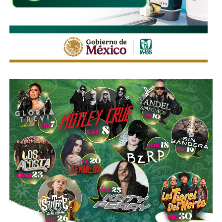
por los accionistas de Televisa, la empresa informó que l
a
participación de Martínez podría llegar a 22.3% una
vez se conviertan las obligaciones que compró, lo
que lo convertiría en el mayor accionista individual de
la compañía.
Esa conversión todavía no ocurre: se proyecta para 2027.
Azcárraga ha reducido considerablemente sus acciones
de la compañía, aunque conserva (vía un fideicomiso
familiar y una clase especial de acciones) el control formal
del voto de la empresa, independientemente de cuánto
capital tenga cada quien. En resumidas cuentas, aunque
Emilio Azcárraga tiene el poder de decisión
,
el mismo
financiero que reparte el control de El Realito con los
dos hombres más poderosos de Televisa está, al
mismo tiempo, camino a convertirse en el mayor
dueño accionario de la propia televisora.