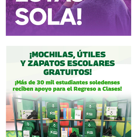
textilera CYDSA en los años 90, con la vidriera Vitro entre
2009 y 2012, y con las ya mencionadas Empresas ICA
desde 2016.
Algo similar realizó en 2020 con
Grupo Aeroportuario
del Centro Norte
(OMA), el operador de, entre otros, el
Aeropuerto Ponciano Arriaga de la capital potosina.
Fintech compró primero acciones especiales que
garantizaban el control de la aeroportuaria y luego
concretó una oferta pública con la que en julio de 2021,
alcanzó el 30.1% de participación económica, suficiente
para mantener el control hasta que lo vendieron a la
francesa Vinci Airports en 2022 (El Economista, dic. 2020
y jul. 2021; Folleto Informativo Definitivo, Bolsa Mexicana
de Valores, may. 2021).
Si bien todos estos empresarios se han aliado en otras
ocasiones (
en 2017 ganaron la licitación para construir
el ahora cancelado Aeropuerto de Texcoco
),
cuando