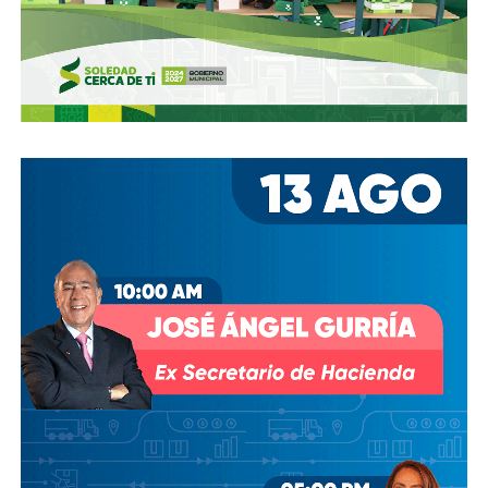
se otorgó la concesión para la administración de El
Realito, ni Slim ni Martínez ni los copresidentes de
Televisa tenían sus actuales injerencias en Aquos
, por
lo que se podría decir que ésta fue heredada, y acabó
dejando el control de la presa en las manos de cuatro de
los hombres más poderosos del país.
Desde entonces,
al menos tres intentos de rescindir o
modificar el contrato se han hecho sin haber
prosperado
: en agosto de 2018, la Comisión Estatal del
Agua abrió un expediente que no avanzó pese a 350 mil
afectados y una queja de oficio de la Comisión Estatal de
Derechos Humanos; en abril de 2023, el entonces
presidente
Andrés Manuel López Obrador
respondió a
una petición del gobernador Ricardo Gallardo Cardona con
un “a lo mejor se lo cambiamos” que no derivó en ningún
trámite documentado; y desde 2025, la Comisión Nacional
del Agua asegura estar “evaluando” el retiro de la
concesión, hasta el momento, sin resolución.