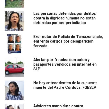
Según las investigaciones, fue el 26 de octubre de 2014
cuando el sujeto y la perito acordaron verse para tratar una
Las personas detenidas por delitos
contra la dignidad humana no están
situación personal, trasladándose ella y su hijo en su
detenidas por ser periodistas
vehículo particular.
Al encontrase con el hombre, presumiblemente los privó
Exdirector de Policía de Tamazunchale,
enfrenta cargos por desaparición
de la libertad y desde esa ocasión la familia no tiene
forzada
conocimiento de sus paraderos.
Posteriormente el automóvil de la perito fue hallado a
Alertan por fraudes con autos y
inmediaciones de la iglesia de la Estrella que se ubica en
pasaportes vendidos en internet en
SLP
la avenida
Ricardo B. Anaya
No hay antecedentes de la supuesta
muerte del Padre Córdova: FGESLP
Advierten mano dura contra