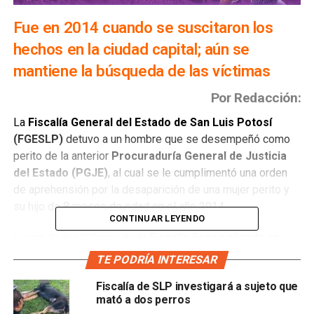
Fue en 2014 cuando se suscitaron los
hechos en la ciudad capital; aún se
mantiene la búsqueda de las víctimas
Por Redacción:
La
Fiscalía General del Estado de San Luis Potosí
(FGESLP)
detuvo a un hombre que se desempeñó como
perito de la anterior
Procuraduría General de Justicia
del Estado (PGJE)
, al cual se le cumplimentó una orden
de aprehensión por la desaparición de una mujer perito y
su hijo de 8 meses de edad en el año 2014.
CONTINUAR LEYENDO
Luego de los trabajos de la
Fiscalía Especializada
en
materia de Derechos Humanos, se realizaron las
TE PODRÍA INTERESAR
averiguaciones previas respectivas, y se obtuvieron
Fiscalía de SLP investigará a sujeto que
pruebas de la probable responsabilidad de
Cruz Alfonso
mató a dos perros
“N”
, quien también es padre del menor.