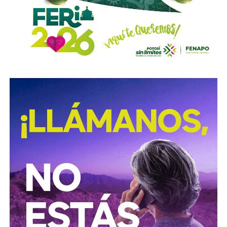
David Martínez es apodado coloquialmente como “
El
Fantasma de Wall Street
”, y ha adquirido un poder
inmenso en Latinoamérica, especialmente en Argentina,
donde ha servido como negociador para la deuda nacional
y en 2017, fue considerado por Forbes como el hombre
más rico de dicho país. El regiomontano tiene un historial
documentado de tomar control de empresas en
dificultades financieras a partir de deuda: lo hizo con la