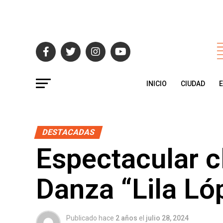
INICIO
CIUDAD
DESTACADAS
Espectacular c
Danza “Lila Ló
Publicado hace
2 años
el
julio 28, 2024