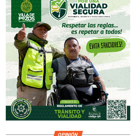
capital de alrededor de 7 mil millones de pesos aprobado
por los accionistas de Televisa, la empresa informó que l
a
participación de Martínez podría llegar a 22.3% una
vez se conviertan las obligaciones que compró, lo
que lo convertiría en el mayor accionista individual de
la compañía.
Esa conversión todavía no ocurre: se proyecta para 2027.
Azcárraga ha reducido considerablemente sus acciones
de la compañía, aunque conserva (vía un fideicomiso
familiar y una clase especial de acciones) el control formal
del voto de la empresa, independientemente de cuánto
capital tenga cada quien. En resumidas cuentas, aunque
Emilio Azcárraga tiene el poder de decisión
,
el mismo
financiero que reparte el control de El Realito con los
dos hombres más poderosos de Televisa está, al
mismo tiempo, camino a convertirse en el mayor
dueño accionario de la propia televisora.
OPINIÓN