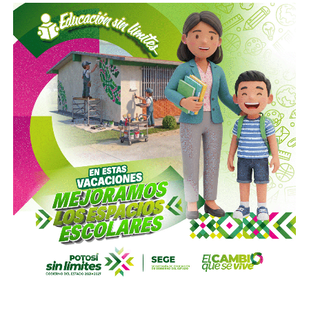
del
Metro de Nueva York
.
El vínculo de Slim con El Realito no se limita a su
participación como socio operador. La propia constructora
de Carlos Slim,
Carso Infraestructura y Construcción
(CICSA)
, fue la que diseñó y construyó físicamente la
presa, bajo un contrato adjudicado en 2008. Así lo
documenta el propio sitio de CICSA, que enlista la obra en
su portafolio de proyectos de agua, junto con reportes de
la revista
Expansión
y los reportes anuales de Grupo
Carso, que reportan el avance de la construcción en 2008 y
su conclusión en 2012. Es decir:
antes de cobrar por
operar el acueducto, Slim ya había cobrado por
levantarlo.
El otro bloque,
Conoinsa/Empresas ICA
(50.999% del
consorcio, la porción mayor), no es de Slim (o no del todo).
Según documentó el periodista Mathieu Tourliere en un
reportaje de investigación para la revista
Proceso
(15 de