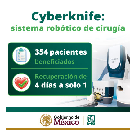
Históricamente propiedad de la familia Koplowitz,
FCC se
consolidó como una de las constructoras más
importantes de España
, pero fue acumulando una deuda
que la dejó al borde de la quiebra a mediados de la década
pasada, hasta que
el ingeniero Slim inyectó el capital
necesario para salvar a la compañía y convertirse en
su principal accionista
. Desde su llegada, se han hecho
con proyectos de la talla de la remodelación del
Estadio
Santiago Bernabéu
del Real Madrid y de la ampliación