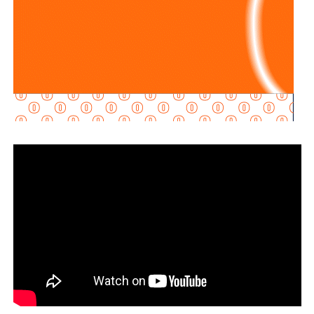
Televisa.
Aquos El Realito es una sociedad integrada por
Aqualia
Gestión Integral de Agua
(44%) y
Aqualia
Infraestructura
(5%), filiales del grupo español
FCC
;
Conoinsa
(50.999%), filial de
Empresas ICA
; y
Servicios
de Agua Trident
(0.001%), filial de la japonesa
Mitsui
.
El bloque Aqualia (49% del consorcio) responde, en última
instancia, a Carlos Slim: de acuerdo con registros
financieros citados por Bankinter y El Economista en
octubre de 2025, Slim controla 81.46% de FCC de forma
directa y otro 7.247% a través de Operadora Inbursa de
Fondos de Inversión. FCC, a su vez, mantiene 51% de
Aqualia después de vender 49% de esa filial al fondo
australiano
IFM Investors
.