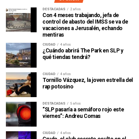
DESTACADAS
2 años
Con 4 meses trabajando, jefa de
control de abasto del IMSS se va de
vacaciones a Jerusalén, echando
mentiras
CIUDAD
4 años
¿Cuándo abrirá The Park en SLP y
qué tiendas tendrá?
CIUDAD
4 años
Tornillo Vázquez, la joven estrella del
David Martínez es apodado coloquialmente como “
El
rap potosino
Fantasma de Wall Street
”, y ha adquirido un poder
inmenso en Latinoamérica, especialmente en Argentina,
DESTACADAS
5 años
donde ha servido como negociador para la deuda nacional
“SLP pasaría a semáforo rojo este
y en 2017, fue considerado por Forbes como el hombre
viernes”: Andreu Comas
más rico de dicho país. El regiomontano tiene un historial
documentado de tomar control de empresas en
CIUDAD
4 años
dificultades financieras a partir de deuda: lo hizo con la
Crudo, el club secreto oculto en el