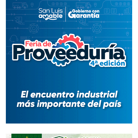
de la FIFA para asegurar los derechos del Mundial, fueron
ellos dos quienes asumieron el puesto de
Co-
Presidentes Ejecutivo
s.
Su relación con Martínez no se limita a Empresas ICA
,
pues desde octubre de 2024 (justo unos días antes del
cambio en la presidencia) el oriundo de Monterrey
ha
comprado, además, acciones de la propia Televisa
.
Empezó con 7.8%, lo que lo volvió su tercer mayor
accionista; y hace unas semanas, se acabó se consolidar.
El pasado mes de junio, como parte de un aumento de