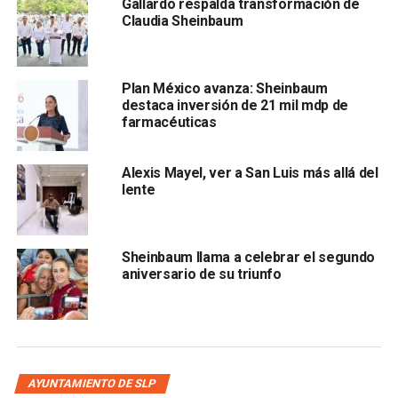
Gallardo respalda transformación de
Claudia Sheinbaum
“
Hay muchas problemáticas en las ciudades. Aquí
también, aunque sea pequeñito, hay campo.
Apoyamos el campo y la protección de los bosques
Plan México avanza: Sheinbaum
con políticas específicas. Aunque hay diversidad, hay
destaca inversión de 21 mil mdp de
al mismo tiempo una similitud en problemas, en
farmacéuticas
cultura, y sobre todo, en ser parte de nuestro país”
.
destacó.
Alexis Mayel, ver a San Luis más allá del
lente
Sheinbaum dijo que el ajuste de los programas ejecutados
en CDMX puede ser aplicado a los diferentes estados de
la república, en caso de que su nombre sea considerado
Sheinbaum llama a celebrar el segundo
en la próxima contienda presidencial. Apuntó que
estos
aniversario de su triunfo
programas deberán acompañarse de políticas y
principios generales : “La austeridad republicana, que
los recursos se utilicen para el beneficio de la gente,
que los gobiernos no regresen a la corrupción o a los
privilegios de antes. Y al mismo tiempo, lo que hablo
AYUNTAMIENTO DE SLP
de los grandes derechos, que es igual para cualquier