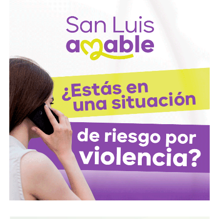
marzo de 2025), con actas de asamblea y registros
públicos,
el conglomerado ICA lo controla desde el
rescate financiero de 2016-2018 el financiero
regiomontano David Martínez Guzmán
, vía vehículos
de Luxemburgo ligados a su fondo
Fintech Advisory
, en
sociedad con
Bernardo Gómez
y
Alfonso de Angoitia
,
los dos copresidentes de Grupo Televisa.
La estructura accionaria de ICA Tenedora se ha modificado
con el tiempo: tras la venta a la francesa Vinci, en
diciembre de 2022, de la participación conjunta en Grupo
Aeroportuario Centro Norte (OMA), quedó en
30% para
Martínez y 23.95% para cada uno de los dos
ejecutivos de Televisa
y un 1.2% de Control Empresarial
de Capitales, filial de Grupo Carso de Carlos Slim, es decir,
el propio Slim también tiene una participación minoritaria,
aunque simbólica, dentro del bloque de ICA.