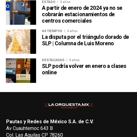
ESTADO
3 años
A partir de enero de 2024 ya no se
cobrarán estacionamientos de
centros comerciales
#4 TIEMPOS
4 años
La disputa por el triángulo dorado de
SLP | Columna de Luis Moreno
DESTACADAS
4 años
SLP podría volver en enero a clases
online
Pautas y Redes de México S.A. de C.V.
Av Cuauhtemoc 643 B
Col. Las Aguilas CP 78260