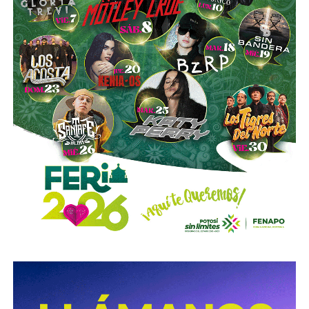
familiar y una clase especial de acciones) el control formal
del voto de la empresa, independientemente de cuánto
capital tenga cada quien. En resumidas cuentas, aunque
Emilio Azcárraga tiene el poder de decisión
,
el mismo
financiero que reparte el control de El Realito con los
dos hombres más poderosos de Televisa está, al
mismo tiempo, camino a convertirse en el mayor
dueño accionario de la propia televisora.