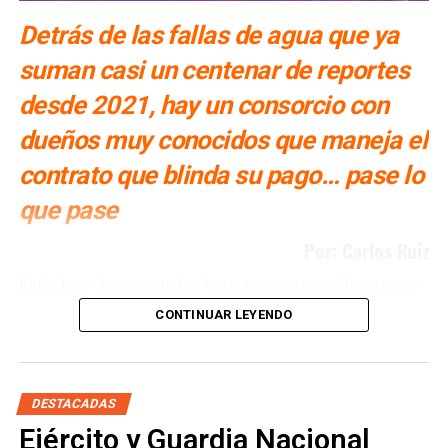
Detrás de las fallas de agua que ya
suman casi un centenar de reportes
desde 2021, hay un consorcio con
dueños muy conocidos que maneja el
contrato que blinda su pago… pase lo
que pase
Por: Carlos Ruíz
Están bien documentados los numerosos problemas que
ha tenido San Luis Potosí con la Presa El Realito, un
CONTINUAR LEYENDO
proyecto diseñado para surtir de agua a alrededor de 46
colonias de la Zona Metropolitana potosina, pero que tan
solo en lo que va del año, ya ha fallado en al menos siete
ocasiones. Múltiples veces se ha propuesto retirarle la
DESTACADAS
concesión a la empresa operadora, la cual tiene a
Ejército y Guardia Nacional