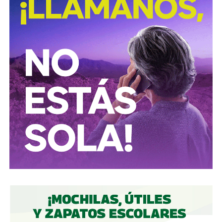
David Martínez es apodado coloquialmente como “
El
Fantasma de Wall Street
”, y ha adquirido un poder
inmenso en Latinoamérica, especialmente en Argentina,
donde ha servido como negociador para la deuda nacional
y en 2017, fue considerado por Forbes como el hombre
más rico de dicho país. El regiomontano tiene un historial
documentado de tomar control de empresas en
dificultades financieras a partir de deuda: lo hizo con la
textilera CYDSA en los años 90, con la vidriera Vitro entre
2009 y 2012, y con las ya mencionadas Empresas ICA
desde 2016.
Algo similar realizó en 2020 con
Grupo Aeroportuario
del Centro Norte
(OMA), el operador de, entre otros, el
Aeropuerto Ponciano Arriaga de la capital potosina.
Fintech compró primero acciones especiales que
garantizaban el control de la aeroportuaria y luego
concretó una oferta pública con la que en julio de 2021,