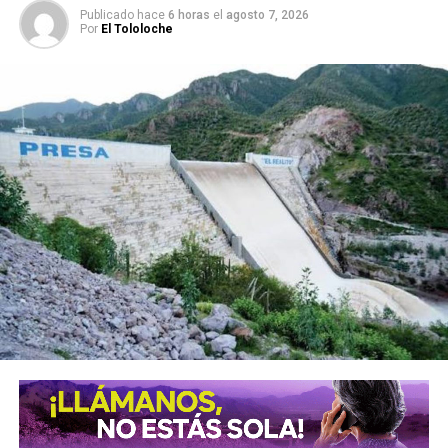
Publicado hace
6 horas
el
agosto 7, 2026
Por
El Tololoche