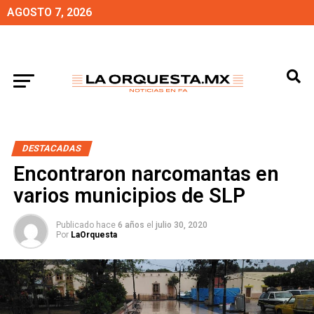
AGOSTO 7, 2026
DESTACADAS
Encontraron narcomantas en
varios municipios de SLP
Publicado hace
6 años
el
julio 30, 2020
Por
LaOrquesta