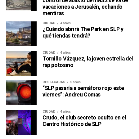
control de abasto del IMSS se va de
vacaciones a Jerusalén, echando
mentiras
CIUDAD
4 años
¿Cuándo abrirá The Park en SLP y
qué tiendas tendrá?
CIUDAD
4 años
Tornillo Vázquez, la joven estrella del
rap potosino
DESTACADAS
5 años
“SLP pasaría a semáforo rojo este
viernes”: Andreu Comas
CIUDAD
4 años
Crudo, el club secreto oculto en el
Centro Histórico de SLP