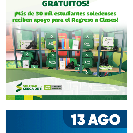
alcanzó el 30.1% de participación económica, suficiente
para mantener el control hasta que lo vendieron a la
francesa Vinci Airports en 2022 (El Economista, dic. 2020
y jul. 2021; Folleto Informativo Definitivo, Bolsa Mexicana
de Valores, may. 2021).
Si bien todos estos empresarios se han aliado en otras
ocasiones (
en 2017 ganaron la licitación para construir
el ahora cancelado Aeropuerto de Texcoco
),
cuando
se otorgó la concesión para la administración de El
Realito, ni Slim ni Martínez ni los copresidentes de
Televisa tenían sus actuales injerencias en Aquos
, por
lo que se podría decir que ésta fue heredada, y acabó
dejando el control de la presa en las manos de cuatro de
los hombres más poderosos del país.
Desde entonces,
al menos tres intentos de rescindir o
modificar el contrato se han hecho sin haber
prosperado
: en agosto de 2018, la Comisión Estatal del