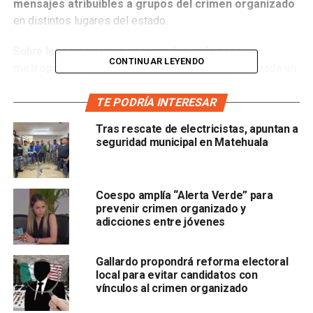
mensajes atribuibles a grupos del crimen organizado
en distintos lugares del estado.
Sobre las narcomantas encontradas en la
zona
CONTINUAR LEYENDO
metropolitana de San Luis Potosí
, una fue localizada en
un puente peatonal sobre la carretera a Matehuala y otra
sobre la carretera a Rioverde.
TE PODRÍA INTERESAR
Tras rescate de electricistas, apuntan a
Además, otras mantas con el mismo mensaje fueron
seguridad municipal en Matehuala
encontradas en las plazas principales de los municipios
de
Moctezuma y Villa de Arista
.
Coespo amplía “Alerta Verde” para
Cabe recordar que hace unas semanas también se
prevenir crimen organizado y
reportaron varias narcomantas en la capital potosina,
adicciones entre jóvenes
sobre el Anillo Periférico y la avenida Salvador Nava
Martínez.
Gallardo propondrá reforma electoral
local para evitar candidatos con
También te puede interesar:
Ejecutaron a 2 hombres en
vínculos al crimen organizado
la colonia Ponciano Arriaga, en SLP