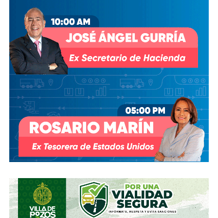
Agua abrió un expediente que no avanzó pese a 350 mil
afectados y una queja de oficio de la Comisión Estatal de
Derechos Humanos; en abril de 2023, el entonces
presidente
Andrés Manuel López Obrador
respondió a
una petición del gobernador Ricardo Gallardo Cardona con
un “a lo mejor se lo cambiamos” que no derivó en ningún
trámite documentado; y desde 2025, la Comisión Nacional
del Agua asegura estar “evaluando” el retiro de la
concesión, hasta el momento, sin resolución.
También lee:
Diputada pide poner un alto a la empresa de
El Realito