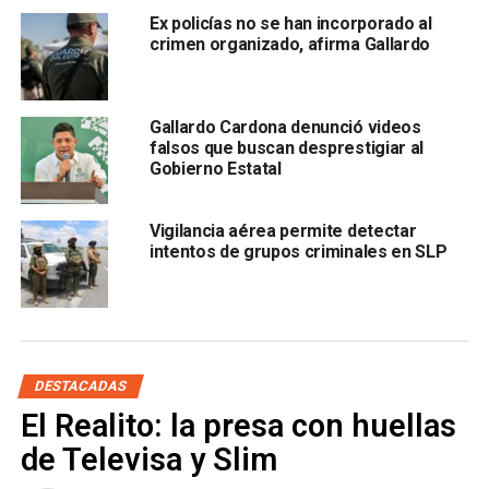
Ex policías no se han incorporado al
ARTÍCULOS RELACIONADOS:
CRIMEN ORGANIZADO
crimen organizado, afirma Gallardo
NARCOMANTAS
SEGURIDAD EN SLP
SIGUIENTE
Capturado, presunto secuestrador de una persona
Gallardo Cardona denunció videos
en Infonavit Morales
falsos que buscan desprestigiar al
Gobierno Estatal
NO TE PIERDAS
En menos de 24 horas, incrementan 38% los casos
positivos a covid-19 en SLP
Vigilancia aérea permite detectar
intentos de grupos criminales en SLP
DESTACADAS
El Realito: la presa con huellas
de Televisa y Slim