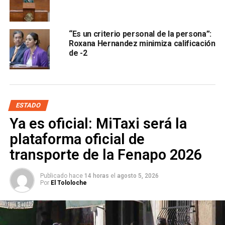
mecanismos especializados para la atención, protección y
reparación integral de las víctimas de violencia.
“Es un criterio personal de la persona”:
Hernández Ramírez participó en el Foro Parlamentario
Roxana Hernandez minimiza calificación
realizado en la
Cámara de Diputados del Congreso de
de -2
la Unión,
donde representantes de 11 países de América
Latina y el Caribe intercambiaron experiencias y
propuestas legislativas para fortalecer la igualdad de
género
, reconocer el valor social de las tareas de
ESTADO
cuidado y avanzar hacia la erradicación de todas las
Ya es oficial: MiTaxi será la
formas de violencia contra las mujeres.
plataforma oficial de
transporte de la Fenapo 2026
Publicado hace
14 horas
el
agosto 5, 2026
Por
El Tololoche