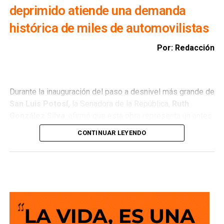
deprimido atiende una demanda
histórica de miles de automovilistas
Por: Redacción
Durante la inauguración del paso a desnivel más grande de
San Luis Potosí,
la Senadora de la República,
Ruth
González Silva
, afirmó que esta obra representa un antes
y un después para la movilidad del estado al consolidar a
CONTINUAR LEYENDO
San Luis Potosí como una de las entidades con mayor
desarrollo en infraestructura del país, resultado de cinco
años de trabajo y visión del Gobierno del Cambio.
La legisladora destacó que el nuevo deprimido atiende
una demanda histórica de miles de automovilistas y
permitirá reducir significativamente los tiempos de
traslado, lo que se traduce en una mejor calidad de vida