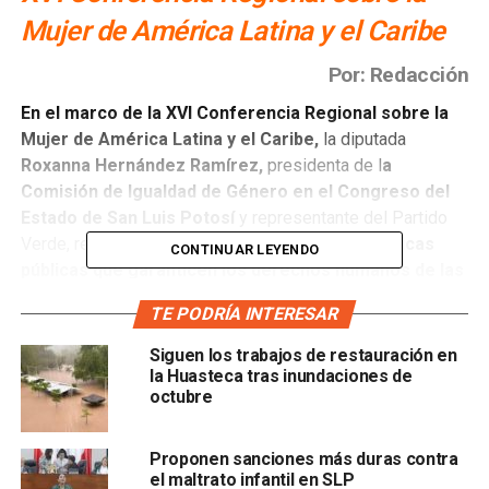
Mujer de América Latina y el Caribe
Por: Redacción
En el marco de la XVI Conferencia Regional sobre la
Mujer de América Latina y el Caribe,
la diputada
Roxanna Hernández Ramírez,
presidenta de l
a
Comisión de Igualdad de Género en el Congreso del
Estado de San Luis Potosí
y representante del Partido
Verde, reafirmó su compromiso de
impulsar políticas
CONTINUAR LEYENDO
públicas que garanticen los derechos humanos de las
mujeres, erradiquen la violencia y promuevan una
TE PODRÍA INTERESAR
sociedad del cuidado justa y sostenible.
Siguen los trabajos de restauración en
Siguiendo el ejemplo de trabajo de la senadora Ruth
la Huasteca tras inundaciones de
González Silva y del líder moral Ricardo Gallardo Cardona,
octubre
la legisladora potosina destacó la importancia de avanzar
en
la eliminación de patrones socioculturales que
Proponen sanciones más duras contra
perpetúan la desigualdad,
así como de consolidar
el maltrato infantil en SLP