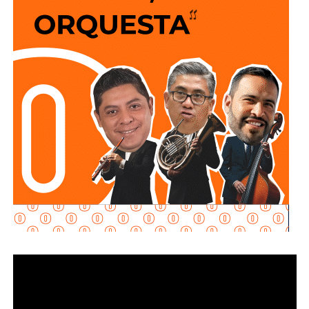
para las familias potosinas, al disponer de más tiempo
para convivir, además de fortalecer la competitividad del
estado.
Señaló que esta infraestructura también genera mayor
confianza para las inversiones nacionales e
internacionales, al mejorar la conectividad entre las zonas
habitacionales, industriales y comerciales, consolidando a
San Luis Potosí como un destino estratégico para el
desarrollo económico.
“Desde hace cinco años comenzó la construcción de un