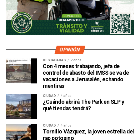
OPINIÓN
DESTACADAS
2 años
Con 4 meses trabajando, jefa de
control de abasto del IMSS se va de
vacaciones a Jerusalén, echando
mentiras
CIUDAD
4 años
¿Cuándo abrirá The Park en SLP y
qué tiendas tendrá?
CIUDAD
4 años
Tornillo Vázquez, la joven estrella del
rap potosino