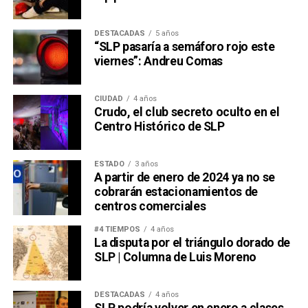
DESTACADAS
5 años
“SLP pasaría a semáforo rojo este
viernes”: Andreu Comas
CIUDAD
4 años
Crudo, el club secreto oculto en el
Centro Histórico de SLP
ESTADO
3 años
A partir de enero de 2024 ya no se
cobrarán estacionamientos de
centros comerciales
#4 TIEMPOS
4 años
La disputa por el triángulo dorado de
SLP | Columna de Luis Moreno
DESTACADAS
4 años
SLP podría volver en enero a clases