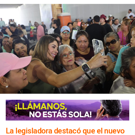
Precisó que, en caso de que algún embalse alcance el 90
por ciento de su capacidad, un comité técnico determinará
la realización de desfogues controlados para proteger
viviendas, infraestructura y bienes materiales de la
población.
Además, exhortó a la ciudadanía a evitar transitar por el
bulevar Río Santiago durante las lluvias, ya que los
colectores pluviales descargan directamente hacia esa
vialidad, incrementando el riesgo para automovilistas y
peatones.
La legisladora destacó que el nuevo