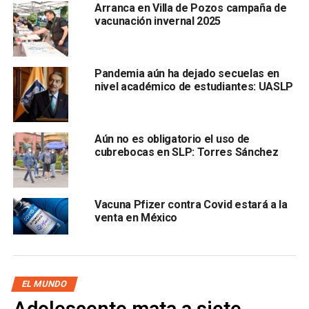
Arranca en Villa de Pozos campaña de
vacunación invernal 2025
“La historia es preocupante, hemos visto una forma
mutada del virus que en marzo se convirtió en la forma
pandémica domunante”, advirtió
Bette Korber
Pandemia aún ha dejado secuelas en
nivel académico de estudiantes: UASLP
Aún no es obligatorio el uso de
, bióloga computacional que encabezó el estudio.
cubrebocas en SLP: Torres Sánchez
La cepa habría aparecido por primera vez en febrero en
Europa, y de ahí migró a Estados Unidos hasta volverse la
Vacuna Pfizer contra Covid estará a la
cepa dominante a nivel global; además de esparcirse con
venta en México
mayor rapidez, puede haber personas que sean
vulnerables a una segunda infección tras haber sufrido la
primera.
Con información de:
El Universal
EL MUNDO