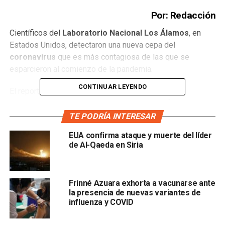
Por: Redacción
Científicos del
Laboratorio Nacional Los Álamos
, en
Estados Unidos, detectaron una nueva cepa del
coronavirus
que es más contagiosa de las que se
esparcieron al comienzo de la pandemia.
CONTINUAR LEYENDO
El reporte se basa en el análisis de más de 6 mil
secuencias del coronavirus en el mundo que fueron
recabadas por la
Iniciativa Global para la Compartición
TE PODRÍA INTERESAR
de Datos de Influenza
, organismo con sede en Alemania.
EUA confirma ataque y muerte del líder
de Al-Qaeda en Siria
El equipo de los Álamos, apoyado por científicos de la
Unviersidad de Sheffield
, en Inglaterra, identificaron en
total 14 mutacion es.
Frinné Azuara exhorta a vacunarse ante
la presencia de nuevas variantes de
influenza y COVID