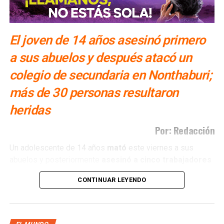
El joven de 14 años asesinó primero
a sus abuelos y después atacó un
colegio de secundaria en Nonthaburi;
más de 30 personas resultaron
heridas
Por: Redacción
Un adolescente de 14 años
mató
este viernes a sus
abuelos y posteriormente
asesinó a cinco trabajadores
de una escuela secundaria en Tailandia
, antes de
CONTINUAR LEYENDO
quitarse la vida con el arma utilizada en el ataque,
informaron autoridades.
El joven
asesinó
a sus abuelos en su vivienda, ubicada a