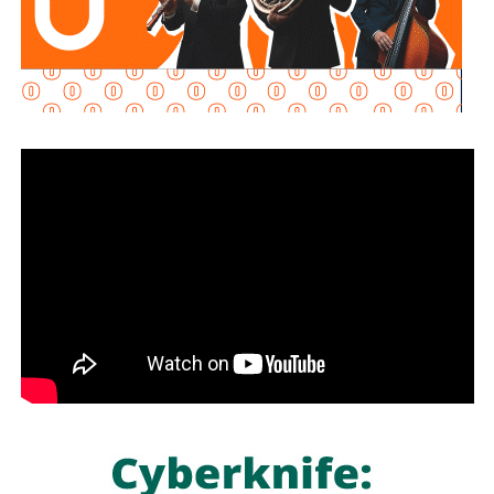
El dirigente rebelde sostuvo que el ataque respondió a
una supuesta concentración de tropas apoyadas por
Riad
en el este de
Yemen
y afirmó que las operaciones
causaron
cientos de muertos y heridos
, además de la
destrucción de campamentos, vehículos militares y
depósitos de armas.
La ofensiva representa uno de los episodios de mayor
intensidad desde la tregua de facto alcanzada en
abril de
2022
, la cual redujo significativamente los
enfrentamientos entre los hutíes y la coalición
encabezada por
Arabia Saudita
que respalda al gobierno