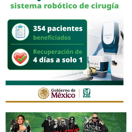
reconocido internacionalmente.
Tras los ataques,
Saree
llamó a los simpatizantes del
movimiento hutí a mantenerse en alerta y a enfrentar
cualquier acción militar de
Arabia Saudita
y sus aliados
en territorio yemení.
También lee:
Unicef reporta 300 niños muertos en Gaza
tras el alto el fuego