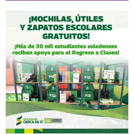
del Centro Norte
(OMA), el operador de, entre otros, el
Aeropuerto Ponciano Arriaga de la capital potosina.
Fintech compró primero acciones especiales que
garantizaban el control de la aeroportuaria y luego
concretó una oferta pública con la que en julio de 2021,
alcanzó el 30.1% de participación económica, suficiente
para mantener el control hasta que lo vendieron a la
francesa Vinci Airports en 2022 (El Economista, dic. 2020
y jul. 2021; Folleto Informativo Definitivo, Bolsa Mexicana
de Valores, may. 2021).
Si bien todos estos empresarios se han aliado en otras
ocasiones (
en 2017 ganaron la licitación para construir
el ahora cancelado Aeropuerto de Texcoco
),
cuando
se otorgó la concesión para la administración de El
Realito, ni Slim ni Martínez ni los copresidentes de
Televisa tenían sus actuales injerencias en Aquos
, por
lo que se podría decir que ésta fue heredada, y acabó
dejando el control de la presa en las manos de cuatro de