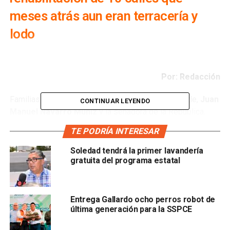
meses atrás aun eran terracería y
lodo
Por: Redacción
Familias de Soledad recibieron por parte del alcalde,
Juan
CONTINUAR LEYENDO
Manuel Navarro Muñiz
y la senadora de la República,
Ruth González Silva,
los trabajos de pavimentación con
TE PODRÍA INTERESAR
concreto hidráulico y un novedoso sistema de iluminación
led.
Soledad tendrá la primer lavandería
gratuita del programa estatal
En la colonia Niños Héroes los vecinos agradecieron al
recibir la rehabilitación de 10 calles que meses atrás aun
eran terracería y lodo. El edil reconoció el interés del
Entrega Gallardo ocho perros robot de
mandatario Estatal,
Ricardo Gallardo Cardona
, por seguir
última generación para la SSPCE
trayendo a Soledad obras magnas y de gran impacto