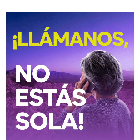
David Martínez es apodado coloquialmente como “
El
Fantasma de Wall Street
”, y ha adquirido un poder
inmenso en Latinoamérica, especialmente en Argentina,
donde ha servido como negociador para la deuda nacional
y en 2017, fue considerado por Forbes como el hombre
más rico de dicho país. El regiomontano tiene un historial
documentado de tomar control de empresas en
dificultades financieras a partir de deuda: lo hizo con la
textilera CYDSA en los años 90, con la vidriera Vitro entre
2009 y 2012, y con las ya mencionadas Empresas ICA
desde 2016.
Algo similar realizó en 2020 con
Grupo Aeroportuario