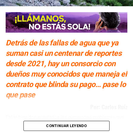
Detrás de las fallas de agua que ya
suman casi un centenar de reportes
desde 2021, hay un consorcio con
dueños muy conocidos que maneja el
contrato que blinda su pago… pase lo
que pase
Por: Carlos Ruíz
Están bien documentados los numerosos problemas que
ha tenido San Luis Potosí con la Presa El Realito, un
CONTINUAR LEYENDO
proyecto diseñado para surtir de agua a alrededor de 46