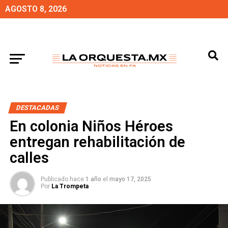
AGOSTO 8, 2026
DESTACADAS
En colonia Niños Héroes
entregan rehabilitación de
calles
Publicado hace
1 año
el
mayo 17, 2025
Por
La Trompeta