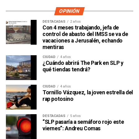
OPINIÓN
DESTACADAS
2 años
Con 4 meses trabajando, jefa de
control de abasto del IMSS se va de
vacaciones a Jerusalén, echando
mentiras
CIUDAD
4 años
¿Cuándo abrirá The Park en SLP y
qué tiendas tendrá?
CIUDAD
4 años
Tornillo Vázquez, la joven estrella del
rap potosino
DESTACADAS
5 años
“SLP pasaría a semáforo rojo este
viernes”: Andreu Comas