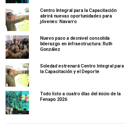
social
Centro Integral para la Capacitación
Navarro Muñiz destacó que estas obras representan un
abrirá nuevas oportunidades para
cambio profundo para la colonia, al eliminar las
jóvenes: Navarro
problemáticas de inundaciones por aguas negras y
garantizar calidad de vida a quienes por años esperaron
Nuevo paso a desnivel consolida
ser escuchados.
liderazgo en infraestructura: Ruth
González
Soledad estrenará Centro Integral para
la Capacitación y el Deporte
Todo listo a cuatro días del inicio de la
Fenapo 2026
La transformación también incluye la instalación de
alumbrado público tipo LED, que ofrece mayor seguridad,
armonía y confianza a quienes transitan por estas calles.
La senadora González Silva reconoció el liderazgo del