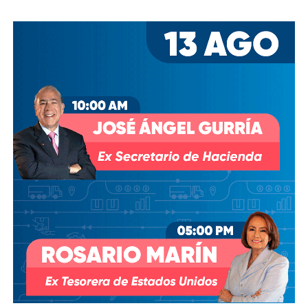
los hombres más poderosos del país.
Desde entonces,
al menos tres intentos de rescindir o
modificar el contrato se han hecho sin haber
prosperado
: en agosto de 2018, la Comisión Estatal del
Agua abrió un expediente que no avanzó pese a 350 mil
afectados y una queja de oficio de la Comisión Estatal de
Derechos Humanos; en abril de 2023, el entonces
presidente
Andrés Manuel López Obrador
respondió a
una petición del gobernador Ricardo Gallardo Cardona con
un “a lo mejor se lo cambiamos” que no derivó en ningún
trámite documentado; y desde 2025, la Comisión Nacional
del Agua asegura estar “evaluando” el retiro de la
concesión, hasta el momento, sin resolución.
También lee:
Diputada pide poner un alto a la empresa de
El Realito