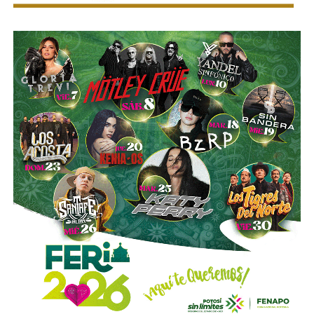
la compañía.
Esa conversión todavía no ocurre: se proyecta para 2027.
Azcárraga ha reducido considerablemente sus acciones
de la compañía, aunque conserva (vía un fideicomiso
familiar y una clase especial de acciones) el control formal
del voto de la empresa, independientemente de cuánto
capital tenga cada quien. En resumidas cuentas, aunque
Emilio Azcárraga tiene el poder de decisión
,
el mismo
financiero que reparte el control de El Realito con los
dos hombres más poderosos de Televisa está, al
mismo tiempo, camino a convertirse en el mayor
dueño accionario de la propia televisora.