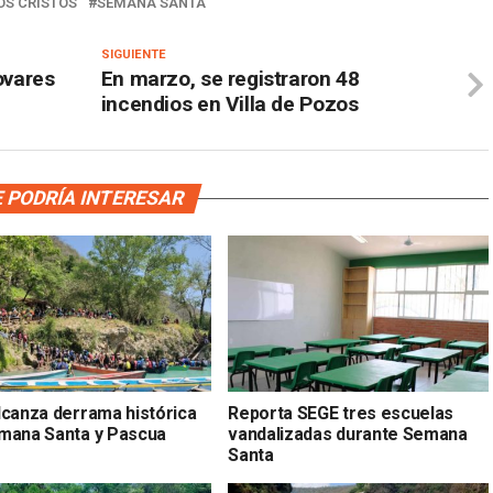
OS CRISTOS
SEMANA SANTA
SIGUIENTE
ovares
En marzo, se registraron 48
incendios en Villa de Pozos
 PODRÍA INTERESAR
lcanza derrama histórica
Reporta SEGE tres escuelas
mana Santa y Pascua
vandalizadas durante Semana
Santa