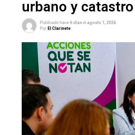
urbano y catastro
Publicado hace
6 días
el
agosto 1, 2026
Por
El Clarinete