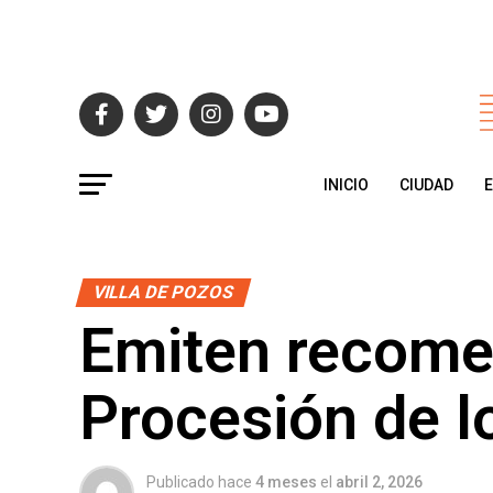
INICIO
CIUDAD
VILLA DE POZOS
Emiten recome
Procesión de l
Publicado hace
4 meses
el
abril 2, 2026