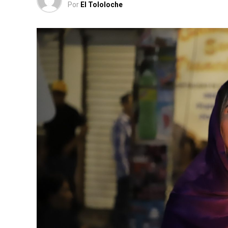
Por
El Tololoche