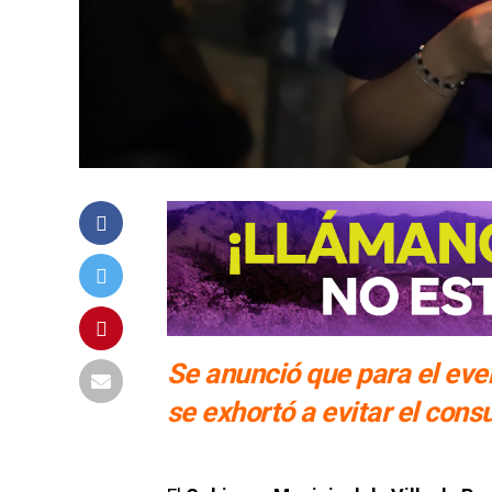
Se anunció que para el even
se exhortó a evitar el con