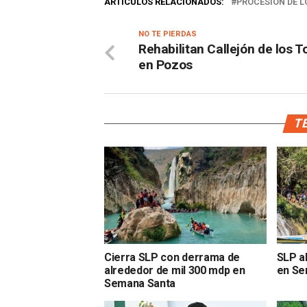
ARTÍCULOS RELACIONADOS:
PROCESIÓN DE L
NO TE PIERDAS
Rehabilitan Callejón de los T
en Pozos
TE
Cierra SLP con derrama de
SLP a
alrededor de mil 300 mdp en
en Se
Semana Santa