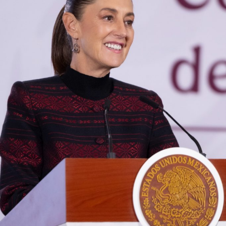
El despliegue territorial ocurre en un contexto de parálisis
comercial para este sector. La movilización se ejecuta
luego de que
el gobierno de Estados Unidos frenara
las operaciones de su personal de inspección,
suspendiera la importación del producto y emitiera
una alerta de seguridad para restringir los viajes a la
entidad
tras los bloqueos carreteros y la violencia
registrada en días recientes.
También lee:
El Realito: la presa con huellas de Televisa y
Slim