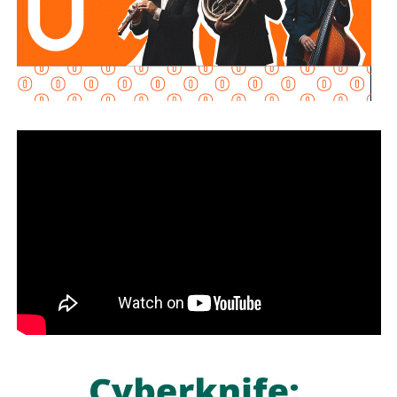
La Jefa del Ejecutivo Federal pidió al Comité seguir
acompañando al Gobierno de México y como primera
medida, el Instituto Mexicano de Tecnología del Agua
realizará pozos de exploración para verificar si en el
subsuelo de las Cuencas Sabinas-Burro-Picachos en
Coahuila y Nuevo León y Burgos en la zona noreste de
Tamaulipas, hay agua salada y gas no convencional.