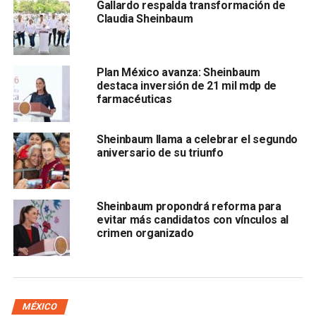
Gallardo respalda transformación de
Claudia Sheinbaum
Fue elaborado por Claudia Vásquez Aquino, artesana de
Santa María Xadani, Oaxaca, que se dedica a la elaboración
Plan México avanza: Sheinbaum
de textiles del Istmo de Tehuantepec y quien dibuja sus
destaca inversión de 21 mil mdp de
propios diseños, sus trazos y el bordado.
farmacéuticas
ARTÍCULOS RELACIONADOS:
CLAUDIA SHEINBAUM
Sheinbaum llama a celebrar el segundo
aniversario de su triunfo
SIGUIENTE
Recibe Sheimbaun Bastón de mando y compromete
100 acciones
Sheinbaum propondrá reforma para
NO TE PIERDAS
evitar más candidatos con vínculos al
Seremos una oposición que construye pero que
crimen organizado
señala: diputados federales del PAN
MÉXICO