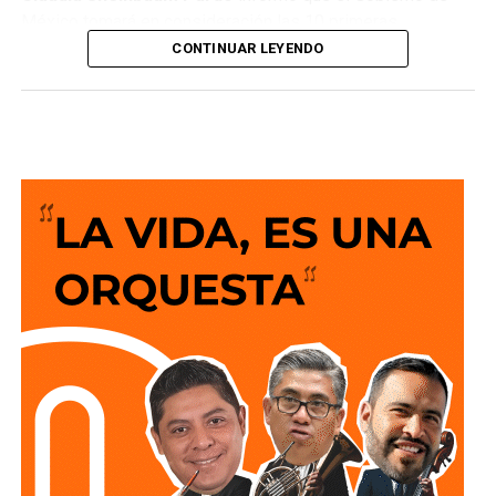
México tomará en consideración las 10 primeras
conclusiones preliminares del Comité de Científicos y
CONTINUAR LEYENDO
Especialistas para el
Análisis de Explotación de Gas
Natural No Convencional
, con el objetivo de reducir la
importación de Estados Unidos y garantizar la soberanía
energética.
“¿Qué objetivo tiene esto? No depender tanto del exterior,
aún con toda la explotación que se hiciera de gas no
convencional, seguiríamos importando de Estados Unidos,
el objetivo es bajar la importación para que no
dependamos tanto del exterior. ¿Esto es algo que busca
México? No, lo buscan todos los países del mundo,
garantizar su soberanía energética”, puntualizó en la
conferencia matutina: “Las mañaneras del pueblo”.