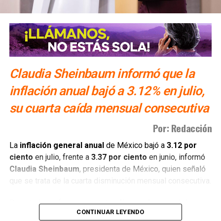
Claudia Sheinbaum informó que la
inflación anual bajó a 3.12% en julio,
su cuarta caída mensual consecutiva
Por: Redacción
La
inflación general anual
de México bajó a
3.12 por
ciento
en julio, frente a
3.37 por ciento
en junio, informó
Claudia Sheinbaum
, presidenta de México, quien señaló
que se trata de la cuarta disminución mensual consecutiva.
Durante la conferencia matutina “Las mañaneras del
CONTINUAR LEYENDO
pueblo”, Sheinbaum atribuyó la baja a los acuerdos