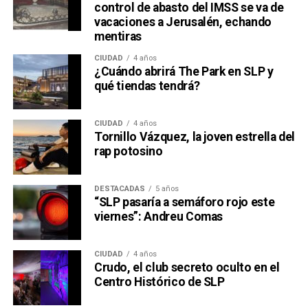
control de abasto del IMSS se va de
vacaciones a Jerusalén, echando
mentiras
CIUDAD
4 años
¿Cuándo abrirá The Park en SLP y
qué tiendas tendrá?
CIUDAD
4 años
Tornillo Vázquez, la joven estrella del
rap potosino
DESTACADAS
5 años
“SLP pasaría a semáforo rojo este
viernes”: Andreu Comas
CIUDAD
4 años
Crudo, el club secreto oculto en el
Centro Histórico de SLP