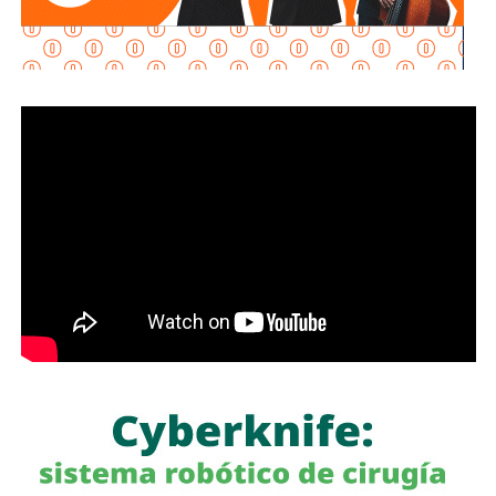
mercado (…) quien comercializa gasolina, diésel, la
canasta PACIC, el jitomate, acuerda este esquema que nos
permite disminuir los precios. Es un esfuerzo muy
importante”, explicó.
La presidenta reconoció que existen variaciones
estacionales que pueden afectar los precios de frutas y
verduras según la temporada, pero afirmó que, sin el
PACIC ni el acuerdo de combustibles, “la inflación estaría
por lo menos al doble”.
También lee:
Fiscalía indaga a policías municipales en
punto de venta de drogas