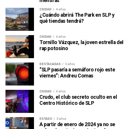
mentiras
CIUDAD
4 años
¿Cuándo abrirá The Park en SLP y
qué tiendas tendrá?
CIUDAD
4 años
Tornillo Vázquez, la joven estrella del
rap potosino
DESTACADAS
5 años
“SLP pasaría a semáforo rojo este
viernes”: Andreu Comas
CIUDAD
4 años
Crudo, el club secreto oculto en el
Centro Histórico de SLP
ESTADO
3 años
A partir de enero de 2024 ya no se