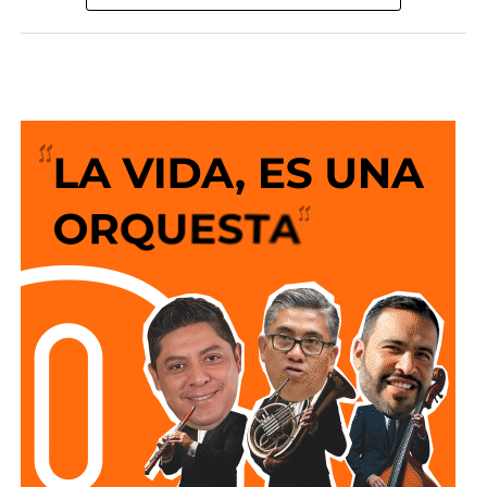
voluntarios del
Paquete Contra la Inflación y la Carestía
(PACIC)
, que mantiene en
910 pesos
el costo de una canasta básica de 24 productos, así como
al acuerdo para mantener el precio de la gasolina Magna
en
24 pesos
por litro y el diésel en
27 pesos
por litro.
Mencionó además que el Gobierno de México trabaja en la
reducción del
Impuesto Especial sobre Producción y
Servicios (IEPS)
.
“Son acuerdos voluntarios que nos permiten ordenar el