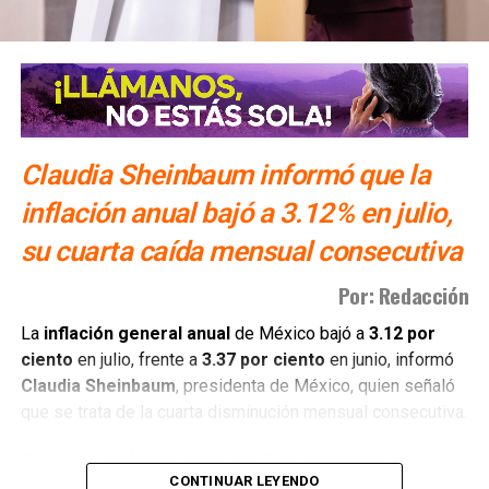
El equipo legal del exgobernador se acogió a la duplicidad
del término constitucional, por lo que la resolución sobre
su vinculación a proceso se definirá la próxima semana. En
su intervención frente a la autoridad judicial, el
exmandatario estatal manifestó su postura ante los
Claudia Sheinbaum informó que la
señalamientos del Ministerio Público de la Federación:
“
Ayer fui detenido a las 10 de la mañana después de
inflación anual bajó a 3.12% en julio,
12 años de la desaparición de los normalistas… Nunca
su cuarta caída mensual consecutiva
me he escondido
“.
Por: Redacción
También lee:
Detienen al ex gobernador Angel Aguirre por
caso Ayotzinapa
La
inflación general anual
de México bajó a
3.12 por
ciento
en julio, frente a
3.37 por ciento
en junio, informó
Claudia Sheinbaum
, presidenta de México, quien señaló
que se trata de la cuarta disminución mensual consecutiva.
Durante la conferencia matutina “Las mañaneras del
CONTINUAR LEYENDO
pueblo”, Sheinbaum atribuyó la baja a los acuerdos