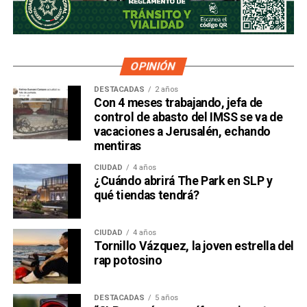
OPINIÓN
DESTACADAS
2 años
Con 4 meses trabajando, jefa de
control de abasto del IMSS se va de
vacaciones a Jerusalén, echando
mentiras
CIUDAD
4 años
¿Cuándo abrirá The Park en SLP y
qué tiendas tendrá?
CIUDAD
4 años
Tornillo Vázquez, la joven estrella del
rap potosino
DESTACADAS
5 años