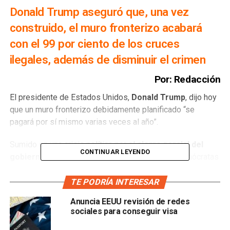
Donald Trump aseguró que, una vez
construido, el muro fronterizo acabará
con el 99 por ciento de los cruces
ilegales, además de disminuir el crimen
Por: Redacción
El presidente de Estados Unidos,
Donald Trump
, dijo hoy
que un muro fronterizo debidamente planificado “se
pagará por sí mismo varias veces al año”.
Sumido en una crisis política por el
cierre parcial del
CONTINUAR LEYENDO
gobierno federal
a causa del rechazo de los demócratas
de otorgar el financiamiento para la barrera en la frontera
con México, el presidente de Estados Unidos se mantiene
TE PODRÍA INTERESAR
firme en su exigencia.
Anuncia EEUU revisión de redes
sociales para conseguir visa
“La única razón por la que ellos (los demócratas) no
quieren construir el muro es que los muros funcionan.
99