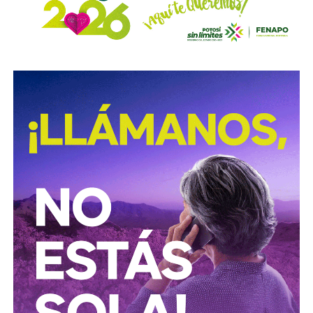
destruir las lanzaderas antes de que disparen, podría
reducir la presión sobre sus sistemas de defensa aérea y
ahorrar una cantidad importante de interceptores.
El presidente ucraniano, Volodímir Zelenski, habría
planteado esta posibilidad al presidente estadounidense
Donald Trump durante su encuentro del 28 de julio en la
Casa Blanca.
Sin embargo, hasta ahora Washington no ha autorizado el
acceso solicitado.
La petición ocurre además en un momento en el que
Ucrania depende cada vez más de sus aliados para
sostener su defensa aérea. Kiev desarrolla su propio
sistema de defensa bajo el proyecto Freya, pero este no
estaría listo sino hasta el próximo año.
Mientras tanto, la amenaza rusa continúa aumentando y
Ucrania se prepara para una nueva temporada de invierno