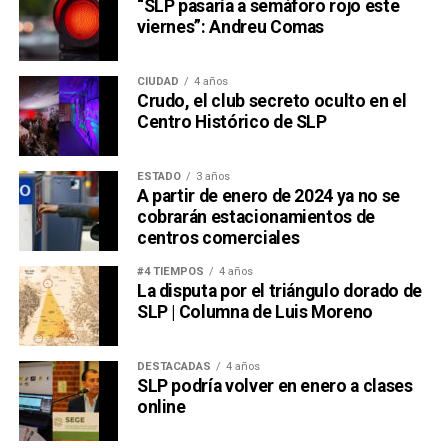
“SLP pasaría a semáforo rojo este
viernes”: Andreu Comas
CIUDAD
4 años
Crudo, el club secreto oculto en el
Centro Histórico de SLP
ESTADO
3 años
A partir de enero de 2024 ya no se
cobrarán estacionamientos de
centros comerciales
#4 TIEMPOS
4 años
La disputa por el triángulo dorado de
SLP | Columna de Luis Moreno
DESTACADAS
4 años
SLP podría volver en enero a clases
online