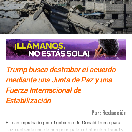
Tailandia
NO TE PIERDAS
Jair Bolsonaro anunció ‘limpieza ideológica’ en su
gobierno
Trump busca destrabar el acuerdo
mediante una Junta de Paz y una
Fuerza Internacional de
Estabilización
Por: Redacción
El plan impulsado por el gobierno de Donald Trump para
Gaza enfrenta uno de sus principales obstáculos: Israel y