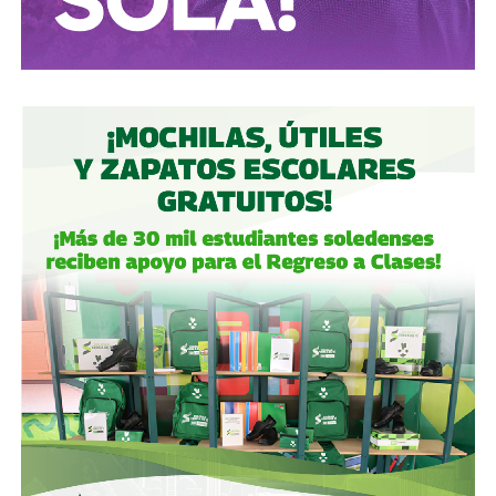
en la que teme un incremento de los ataques contra
infraestructura y ciudades.
La apuesta por Starlink representa, en ese contexto, un
intento de cambiar la lógica de la defensa: dejar de gastar
exclusivamente los escasos misiles interceptores para
destruir los proyectiles rusos y tratar de impedir que
estos sean lanzados desde el origen.
Con información de
El País
.
También lee:
Adolescente mata a siete personas en
escuela de Tailandia