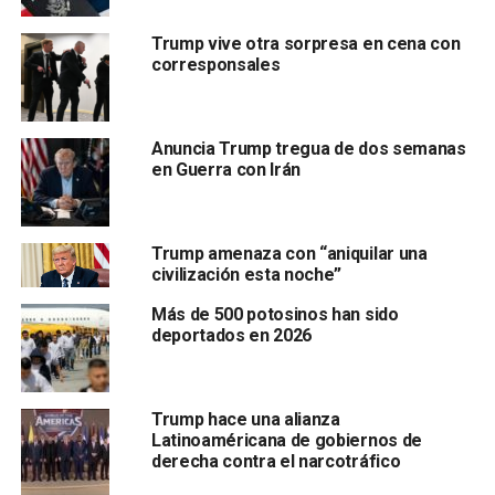
por ciento de los cruces ilegales terminarán, así
Trump vive otra sorpresa en cena con
como el crimen en nuestro país disminuirá y
corresponsales
ahorraremos millones de dólares
Anuncia Trump tregua de dos semanas
en Guerra con Irán
Trump amenaza con “aniquilar una
civilización esta noche”
al año”, comentó Trump en Twitter.
Más de 500 potosinos han sido
deportados en 2026
Cabe recordar que la Administración gubernamental está
parcialmente cerrada desde el 22 de diciembre mientras
las
negociaciones entre republicanos y demócratas
Trump hace una alianza
en el Congreso se mantienen estancadas por la
Latinoaméricana de gobiernos de
financiación del muro.
derecha contra el narcotráfico