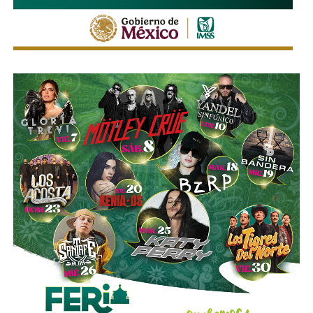
proyectiles, las defensas ucranianas habrían interceptado
alrededor del 29 por ciento.
Kiev quiere “golpear al arquero”
Ante este escenario, la estrategia que Ucrania busca
impulsar consiste en modificar el campo de batalla: en
lugar de esperar a que los misiles sean lanzados para
intentar interceptarlos, pretende atacar las plataformas
móviles rusas antes de que puedan disparar.
Para ello, Kiev busca utilizar drones con conexión a
Starlink, lo que permitiría mantener comunicación y
capacidad de maniobra a grandes distancias.
La analista Oksana Kuzan resumió la estrategia como
“golpear al arquero, no a las flechas”: si Ucrania consigue