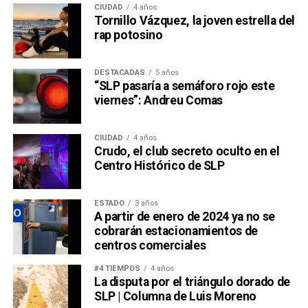
CIUDAD
4 años
Tornillo Vázquez, la joven estrella del
rap potosino
DESTACADAS
5 años
“SLP pasaría a semáforo rojo este
viernes”: Andreu Comas
CIUDAD
4 años
Crudo, el club secreto oculto en el
Centro Histórico de SLP
ESTADO
3 años
A partir de enero de 2024 ya no se
cobrarán estacionamientos de
centros comerciales
#4 TIEMPOS
4 años
La disputa por el triángulo dorado de
SLP | Columna de Luis Moreno