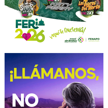
de los tormentos.
Sigue existiendo tardanza por parte de estas mismas
autoridades para
repintar o rescatar las señales que
no solo ahí, sino en toda la ciudad, están mal pintadas,
opacas, mal colocadas o tapadas por árboles
.
Los medios que
compartieron videos, que criticaron al
gobierno municipal, que incitaron al odio de
conductores hacia peatones
(como si eso no fuera pan
de cada día), ¿por qué no acompañaron sus post con un
“circule con cuidado”, “cumpla con lo establecido”,
“respete al peatón”?
A mis colegas de los medios: falta para el 2027, no
empecemos desde ya a
querer caerle mejor al que
todavía no saben si va a seguir en el poder
, hagamos
periodismo útil, no crítica en busca de likes.