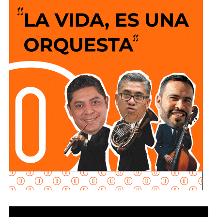
siempre es que el peatón suba y baje 200 escalones
de horribles estructuras de hierro
o que los autos
sigan a 100 km/h sobre un puente o paso a desnivel.
No soy un experto en ingeniería urbana, por lo que no
pretendo entrar en detalles técnicos de si está bien o mal
hecho, por eso me centro en los
debates que quieren
forzar las páginas de Facebook
que se llaman medios
de prensa.
Pocas veces he visto medios cuestionar la constante
construcción de estructura cochista que lejos de mejorar la
movilidad, como dicen los boletines oficiales, tienden
solamente a
favorecer la velocidad
.
¿Quién se acuerda de los peatones? ¿Quién piensa
en el que quiere cruzar la calle sin tener que subirse
a un gigante de hierro de más de 6 metros de altura?
Antes de que lo invada un pensamiento clasista,