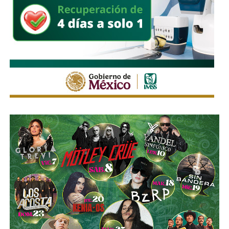
La Avenida Chapultepec tiene varias señales que indican
que el
límite de velocidad es de 50 km/h
, algunas casi
borradas -ahí te encargo, Ayuntamiento- pero en los
videos que circularon de autos voladores,
en ninguno de
los casos, la velocidad del vehículo estaba por debajo
del límite permitido
.
Sí hubo un fallo grande por parte de las
autoridades
viales municipales que no anunciaron a tiempo el tope
y no colocaron la señal hasta que ya estaba listo el muro