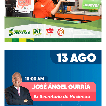
Ya aprovechando,
revisen las señales de tránsito de la
zona, que necesitan mantenimiento
, y luego dense una
vuelta por la ciudad:
hay banquetas que son
estacionamientos, hay ciclovías intransitables, hay
peatones en riesgo
porque los conductores no siguen el
reglamento.
En pocas palabras,
bajemos todos la velocidad… en
todo, hay topes
.
También lee:
Arrancó la carrera, todos la van perdiendo |
Columna de Haniel Valdés