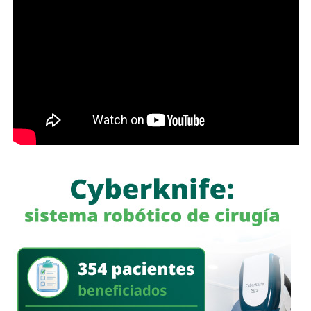
whitexican o retrógrado y termine llamando “pobre” al que
camina, tómese los 30 minutos que tarda en cada
semáforo para respirar y léame con la mente un poco
menos cerrada.
Las primeras quejas llegaron porque
no había señalética
para avisarle a los conductores que había una barda
en medio de la calle
, pero la mayoría de los que piden la
señal con el aviso son los mismos que, a propósito, no
ven las que sí están, esas que indican un máximo en la
velocidad, o
ser cortés con los peatones que intentan
cruzar
.
Señales faltan más, como una que indique para qué o
quién es el carril central de Chapultepec
, que en
realidad nadie lo sabe a ciencia cierta, otras en toda la
ciudad, las
que avisen que la ciclovía no es para que se
estacionen autos de los negocios de Carranza o
Himno Nacional
.