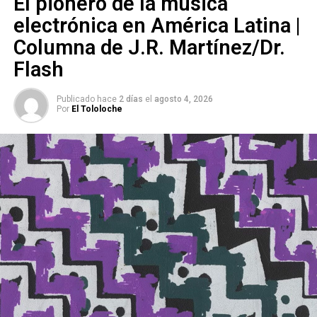
El pionero de la música
electrónica en América Latina |
Columna de J.R. Martínez/Dr.
Flash
Publicado hace
2 días
el
agosto 4, 2026
Por
El Tololoche
Era el fútbol el deporte más famoso, claro, pero no el más
digno, ni el más limpio, mucho menos el más elegante.
Ahora Fermín en cama culpando a su hijo espera una
recuperación por parte de éste, acto que no surge, y
contrariamente el chico maravilla escapa de su familia, se
acepta libre y dejando atrás su apellido rimbombante, gana
unos pesos a través de la música y la literatura, artes que
al final siempre saben salvar,
se esfuerza como nadie
para conseguir un lugarcito en algo más que equipos
amateur de futbol y sorpresivamente para muchos
avanza hasta un nivel profesional inesperado.
Años después, cuando Fermín, dueño del hospital que