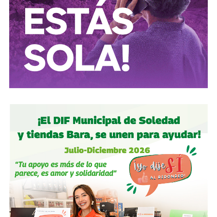
Conductores:
respeten al peatón.
Peatones:
no usen el
móvil mientras cruzan las calles, ni intenten ganarle al
semáforo.
Ciclistas:
hay solo 3 ciclovías, pero usémoslas
correctamente.
Autoridades:
hagan su trabajo, pero háganlo bien, y no
descuiden lo que hicieron antes por centrarse solo en
obras nuevas.
Gobierno estatal:
la obra municipal es para que las
personas se sientan más seguras entrando a un parque
bajo su cuidado, para evitar accidentes en una calle, de una
ciudad que también es parte del estado.
Gobierno municipal:
no se apresuren por hacer cosas
solo de cara a la contienda electoral, échenle ganas y
háganlas bien, respeten los tiempos, informen
oportunamente a los usuarios de las vialidades.