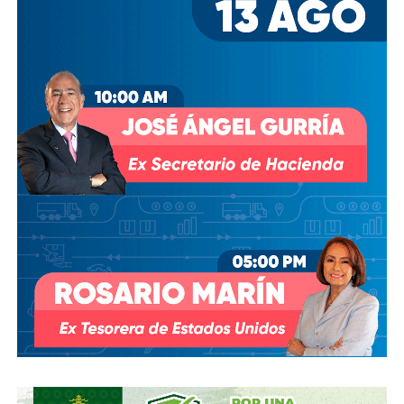
estética que puede no ser tan comercial, pero entra en
todos los ámbitos del arte”.
Lee también
:
¿Qué está pasando con las licenciaturas
que desaparecerían en la UASLP?
ARTÍCULOS RELACIONADOS:
DRAG
JOTAS ROOM
PAUL
SIGUIENTE
Desde febrero, estudiantes tendrán transporte
gratuito en SLP
NO TE PIERDAS
Casos de covid-19 en SLP van en aumento, hoy
fueron 1,501