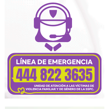
auge en el movimiento Drag, pero aún hay que
potenciarlo:
“la desventaja que tenemos es la pandemia,
porque ha sido difícil empezar actividades y faltan
espacios en donde el Drag se pueda promover y
dignificar”.