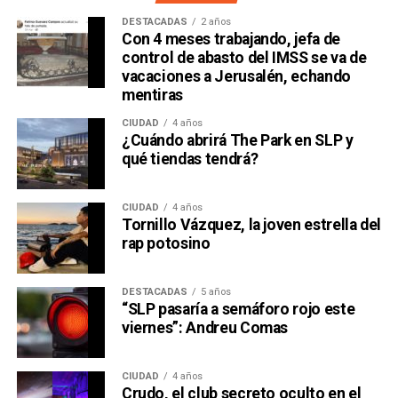
DESTACADAS
2 años
Con 4 meses trabajando, jefa de
control de abasto del IMSS se va de
vacaciones a Jerusalén, echando
mentiras
CIUDAD
4 años
¿Cuándo abrirá The Park en SLP y
qué tiendas tendrá?
CIUDAD
4 años
Tornillo Vázquez, la joven estrella del
rap potosino
DESTACADAS
5 años
“SLP pasaría a semáforo rojo este
viernes”: Andreu Comas
CIUDAD
4 años
Crudo, el club secreto oculto en el