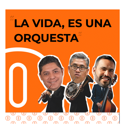
permanente por acercar más beneficios a la población.
El Alcalde recordó que desde el anuncio de este programa
social “Lavanderías Gratuitas”, el mandatario estatal
manifestó el interés de que Soledad fuera de los primeros
municipios beneficiados, por lo que se expresó la
disposición del Ayuntamiento para colaborar en la
consolidación de este proyecto, el cual ahora comienza a
materializarse en un espacio del Sistema Municipal para
el Desarrollo Integral de la Familia (DIF) destinado al
bienestar de las familias.
“Esta lavandería representa un apoyo real para la economía