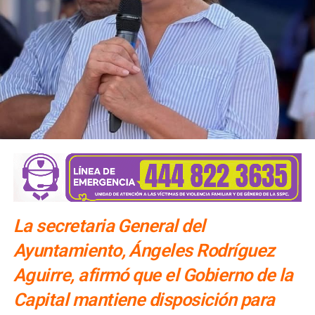
SIGUIENTE
“La lucha del Doctor Nava se ha visto llena de
hipócritas”: Enrique Rivera
NO TE PIERDAS
Interapas atendió problema de aguas negras en la
colonia Prados
La secretaria General del
Ayuntamiento, Ángeles Rodríguez
Aguirre, afirmó que el Gobierno de la
Capital mantiene disposición para