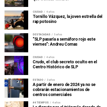
CIUDAD
4 años
Tornillo Vázquez, la joven estrella del
rap potosino
DESTACADAS
5 años
“SLP pasaría a semáforo rojo este
viernes”: Andreu Comas
CIUDAD
4 años
Crudo, el club secreto oculto en el
Centro Histórico de SLP
ESTADO
3 años
A partir de enero de 2024 ya no se
cobrarán estacionamientos de
centros comerciales
#4 TIEMPOS
4 años