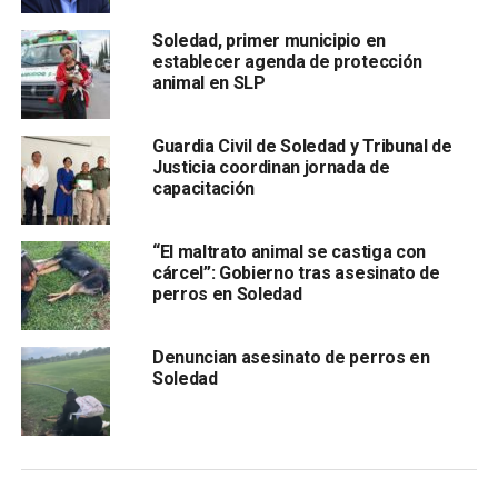
conocer todas estas oportunidades a los jóvenes”
Soledad, primer municipio en
establecer agenda de protección
El director de Educación y Acción Cívica comentó que
animal en SLP
actualmente se trabaja con las diferentes
instituciones educativas para obtener nuevos
descuentos y ofrecer mayores porcentajes en becas
,
Guardia Civil de Soledad y Tribunal de
Justicia coordinan jornada de
incluso no se descarta que tras la elaboración de un
capacitación
estudio socio económico, algunos de los
jóvenes
puedan resultar favorecidos con apoyos de un cien
“El maltrato animal se castiga con
por ciento lo cual les permitiría continuar
cárcel”: Gobierno tras asesinato de
satisfactoriamente con sus estudios universitarios
perros en Soledad
sin la necesidad de gastar el dinero.
Denuncian asesinato de perros en
Soledad