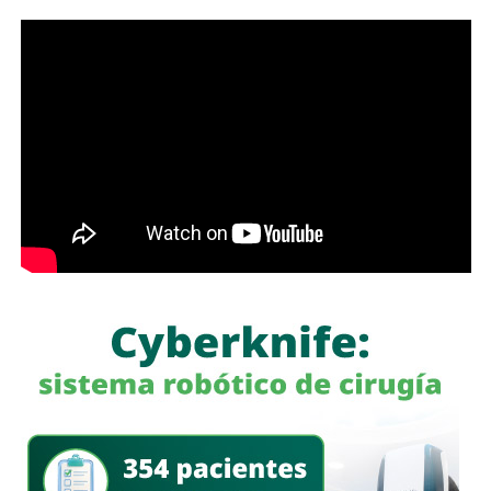
de las familias, porque les permitirá ahorrar tiempo y
dinero; en Soledad seguimos gestionando y trabajando de
la mano con el Gobierno del Estado para que los
programas sociales lleguen primero a quienes más lo
necesitan”, expresó el edil soledense.
El programa estatal contempla brindar de manera gratuita
el servicio de lavado de ropa con equipo especializado e
insumos incluidos, lo que beneficiará principalmente a
madres y padres de familia, personas adultas mayores y
sectores vulnerables, fortaleciendo la cercanía del
gobierno con la ciudadanía y ampliando los servicios
comunitarios en favor del bienestar social.