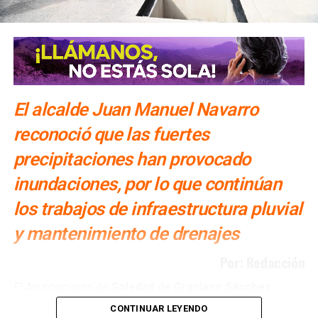
El alcalde Juan Manuel Navarro
reconoció que las fuertes
precipitaciones han provocado
inundaciones, por lo que continúan
los trabajos de infraestructura pluvial
y mantenimiento de drenajes
Por: Redacción
El Ayuntamiento de
Soledad de Graciano Sánchez
realiza obras de
drenaje pluvial y reparación de
CONTINUAR LEYENDO