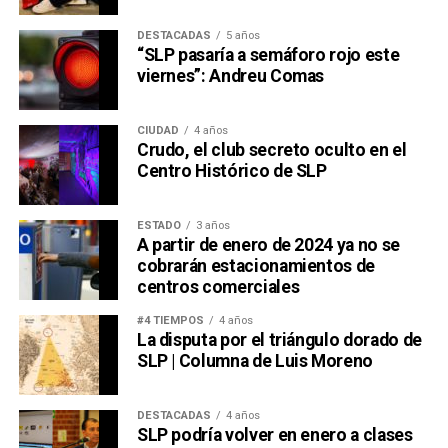
DESTACADAS
5 años
“SLP pasaría a semáforo rojo este
viernes”: Andreu Comas
CIUDAD
4 años
Crudo, el club secreto oculto en el
Centro Histórico de SLP
ESTADO
3 años
A partir de enero de 2024 ya no se
cobrarán estacionamientos de
centros comerciales
#4 TIEMPOS
4 años
La disputa por el triángulo dorado de
SLP | Columna de Luis Moreno
DESTACADAS
4 años
SLP podría volver en enero a clases