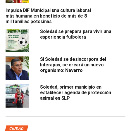
va a estar vigente hasta el mes de febrero
Impulsa DIF Municipal una cultura laboral
más humana en beneficio de más de 8
mil familias potosinas
Soledad se prepara para vivir una
experiencia futbolera
Si Soledad se desincorpora del
Interapas, se creará un nuevo
Señaló que además se brindan recomendaciones para
organismo: Navarro
evitar la enfermedad se sugiere aplicarse la vacuna contra
la influenza, como el evitar exponerse a cambios bruscos
Soledad, primer municipio en
de temperatura, lavarse las manos frecuentemente con
establecer agenda de protección
agua y jabón, cubrirse la nariz y boca con un pañuelo
animal en SLP
desechable o con el ángulo interno del codo al toser o
estornudar.
Asimismo es importante beber una mayor cantidad de
agua, consumir alimentos ricos en vitamina “C” y evitar
CIUDAD