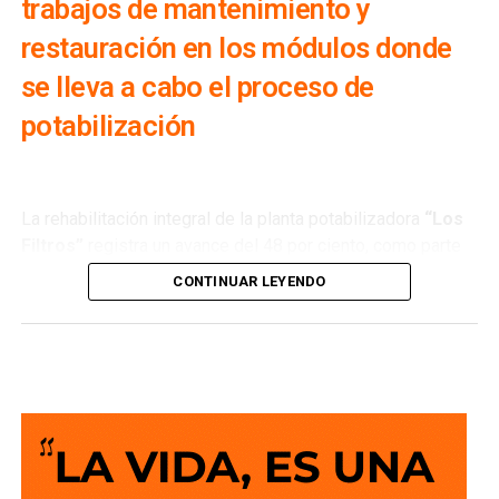
trabajos de mantenimiento y
restauración en los módulos donde
se lleva a cabo el proceso de
potabilización
La rehabilitación integral de la planta potabilizadora
“Los
Filtros”
registra un avance del 48 por ciento, como parte
de los trabajos que realiza
Interapas
para modernizar una
CONTINUAR LEYENDO
de las principales fuentes de abastecimiento de agua
potable de la zona metropolitana.
Esta planta recibe agua proveniente de la
presa San José
y su rehabilitación permitirá recuperar su capacidad de
operación, optimizar el proceso de potabilización y
ofrecer un servicio más confiable para miles de familias.
La semana pasada concluyeron los trabajos de