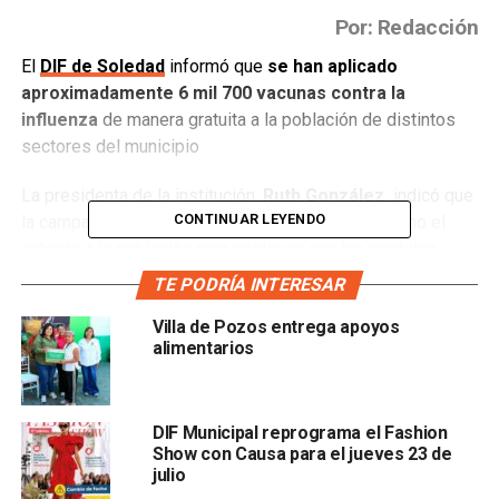
Por: Redacción
El
DIF de Soledad
informó que
se han aplicado
aproximadamente 6 mil 700 vacunas contra la
influenza
de manera gratuita a la población de distintos
sectores del municipio
La presidenta de la institución,
Ruth González,
indicó que
CONTINUAR LEYENDO
la campaña de vacunación seguirá vigente, así como el
exhorto a la población para continuar con las medidas
preventivas que eviten que se presenten casos de esta
TE PODRÍA INTERESAR
enfermedad.
Villa de Pozos entrega apoyos
alimentarios
Recordó que
la meta de esta campaña es la aplicación
de 15 mil dosis
, enfocados a cubrir de manera efectiva a
los grupos más vulnerables como las personas de la
tercera edad, niños menores de cinco años, mujeres
DIF Municipal reprograma el Fashion
Show con Causa para el jueves 23 de
embarazadas y personas con padecimientos crónicos
julio
como diabetes. Indicó que esta
campaña de vacunación