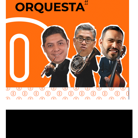
mantenimiento y restauración en los módulos donde se
lleva a cabo el proceso de potabilización del agua, para
continuar con la limpieza y mantenimiento integral de las
instalaciones de la planta.
La siguiente etapa contempla el equipamiento de los
tanques de floculación y sedimentación, donde las
partículas e impurezas que contiene el agua se agrupan y
posteriormente se depositan en el fondo, permitiendo
separar el agua más clara para que continúe con las
etapas de filtración y desinfección antes de su
distribución.
Con estas acciones,
Interapas
fortalece la infraestructura