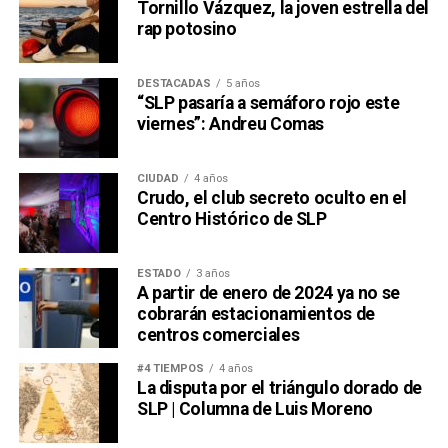
Tornillo Vázquez, la joven estrella del
rap potosino
DESTACADAS
5 años
“SLP pasaría a semáforo rojo este
viernes”: Andreu Comas
CIUDAD
4 años
Crudo, el club secreto oculto en el
Centro Histórico de SLP
ESTADO
3 años
A partir de enero de 2024 ya no se
cobrarán estacionamientos de
centros comerciales
#4 TIEMPOS
4 años
La disputa por el triángulo dorado de
SLP | Columna de Luis Moreno