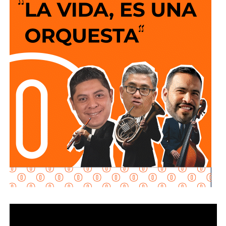
solo sentido de circulación en la avenida de las
se presumirá dicha intención cuando el deudor, sin causa
Torres, de norponiente a suroriente,
por lo que
los
justificada, renuncie a su empleo o solicite licencia sin
vehículos que ingresen a la zona de la FENAPO
goce de sueldo, cuando este constituya su único o
deberán hacerlo desde Calzada de Guadalup
e,
principal medio para obtener ingresos.
utilizando esta vialidad como acceso principal. Como
alternativa,
se contará con un acceso secundario por
Asimismo, se establecen sanciones para quienes, durante
avenida Simón Díaz, p
roveniente de avenida de la
un proceso judicial o existiendo una resolución firme,
Constitución.
enajenen intencionalmente de manera parcial o total sus
bienes con la finalidad de eludir obligaciones alimentarias.
Para la salida del recinto,
el flujo vehicular se distribuirá
principalmente hacia Circuito Potosí,
mediante la
De igual manera, se sancionará a quienes, teniendo
incorporación desde avenida de las Torres. Como salida
conocimiento de la existencia de una obligación
secundaria, los automovilistas podrán continuar por esta
alimentaria o de un proceso judicial en curso, ayuden al
misma vialidad para incorporarse a avenida Simón Díaz,
deudor a ocultar bienes, acepten figurar como titulares
con dirección a avenida de la Constitución y el
aparentes de estos o realicen actos jurídicos simulados
fraccionamiento Simón Díaz.
con el propósito de evitar que se cumplan las
obligaciones alimentarias.
Como parte de la estrategia de movilidad, la avenida
Francisco Martínez de la Vega, en el tramo comprendido
Para estas conductas se contempla una sanción de seis