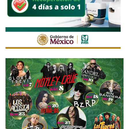
facilitar la movilidad en los alrededores del recinto.
Estas medidas buscan mantener un flujo vehicular
ordenado y seguro durante la feria, privilegiando tanto la
movilidad de quienes acuden al recinto como la seguridad
de peatones, usuarios del transporte público y habitantes
de las zonas aledañas.
También lee:
Enrique Galindo acelera Vialidades Potosinas
2.0