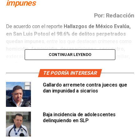
impunes
Por: Redacción
De acuerdo con el reporte
Hallazgos de México Evalúa,
en San Luis Potosí el 98.6% de delitos perpetrados
quedan impunes
, entre los que destacan crímenes como
homicidio, feminicidio, desapariciones, secuestro,
CONTINUAR LEYENDO
extorsión, violación, abuso sexual, violencia familiar,
asaltos y robos
TE PODRÍA INTERESAR
Gallardo arremete contra jueces que
dan impunidad a sicarios
en diversas modalidades, etcétera.
Baja incidencia de adolescentes
En el estudio se muestra el Índice de Impunidad para
delinquiendo en SLP
2022, en donde e
l estado potosino se ubica en el sexto
lugar a nivel nacional con mayor porcentaje de delitos
impunes
. El primer sitio lo alcanzó Hidalgo, con 99.6%.