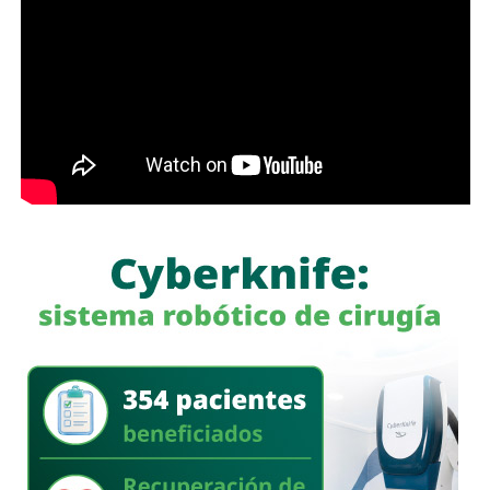
entre avenida de las Torres y avenida Simón Díaz,
meses a tres años de prisión, además de una sanción
permanecerá cerrada al tránsito vehicular.
El primer
pecuniaria de 60 a 300 días del valor de la Unidad de
tramo, de avenida de las Torres al callejón peatonal
Medida y Actualización (UMA).
América del Sur,
La iniciativa fue turnada a la Comisión Primera de Justicia
para su análisis y dictamen correspondiente.
También lee:
Cuauhtli Badillo pide a alcaldes denunciar
movimientos ligados al huachicol
será habilitado como callejón peatonal, mientras que el
segundo tramo funcionará como zona exclusiva para
ascenso y descenso de taxis.
La SSPC de la Capital exhorta a las y los asistentes a
la FENAPO a planificar sus traslados
, respetar la
señalización y las indicaciones del personal de Policía
Vial, así como considerar el uso de transporte público para