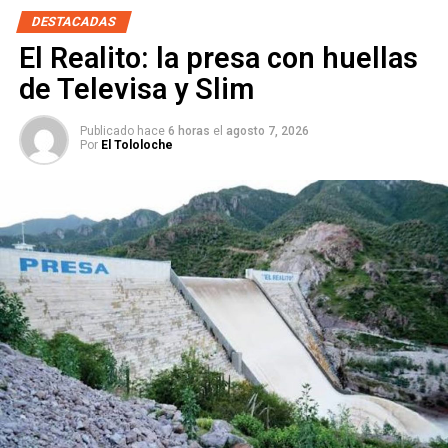
DESTACADAS
NO TE PIERDAS
¿Qué fue de Marcelo Guerrero, autor del Gol del
El Realito: la presa con huellas
Milagro?
de Televisa y Slim
Publicado hace
6 horas
el
agosto 7, 2026
Por
El Tololoche