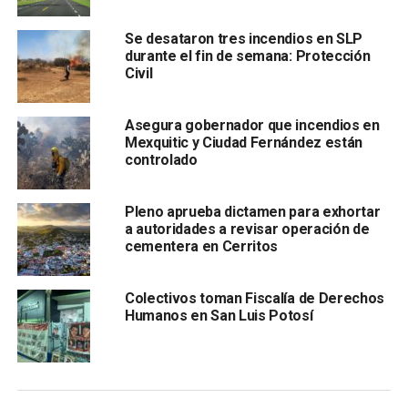
Se desataron tres incendios en SLP
durante el fin de semana: Protección
Civil
Asegura gobernador que incendios en
En total, durante 2022, se localizaron a entre 25 y 30
Mexquitic y Ciudad Fernández están
controlado
personas
, en su mayoría hombres, reveló la presidenta
municipal y agregó que las labores para la búsqueda
abarcan desde la cabecera de Cerritos y dos o tres
Pleno aprueba dictamen para exhortar
comunidades diariamente.
a autoridades a revisar operación de
cementera en Cerritos
También lee:
50 agentes de la Guardia Civil de SLP son
investigados por abuso de autoridad
Colectivos toman Fiscalía de Derechos
Humanos en San Luis Potosí
ARTÍCULOS RELACIONADOS:
CERRITOS
MARÍA LETICIA VÁZQUEZ
PERSONAS DESAPARECIDAS
SIGUIENTE
“Netflix Potosí” | Apuntes de Jorge Saldaña