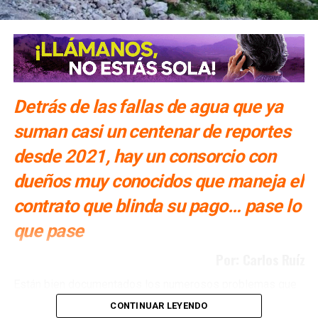
Detrás de las fallas de agua que ya
suman casi un centenar de reportes
desde 2021, hay un consorcio con
dueños muy conocidos que maneja el
contrato que blinda su pago… pase lo
que pase
Por: Carlos Ruíz
Están bien documentados los numerosos problemas que
ha tenido San Luis Potosí con la Presa El Realito, un
CONTINUAR LEYENDO