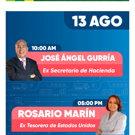
los hombres más poderosos del país.
Desde entonces,
al menos tres intentos de rescindir o
modificar el contrato se han hecho sin haber
prosperado
: en agosto de 2018, la Comisión Estatal del
Agua abrió un expediente que no avanzó pese a 350 mil
afectados y una queja de oficio de la Comisión Estatal de
Derechos Humanos; en abril de 2023, el entonces
presidente
Andrés Manuel López Obrador
respondió a
una petición del gobernador Ricardo Gallardo Cardona con
un “a lo mejor se lo cambiamos” que no derivó en ningún
trámite documentado; y desde 2025, la Comisión Nacional
del Agua asegura estar “evaluando” el retiro de la
concesión, hasta el momento, sin resolución.
También lee:
Diputada pide poner un alto a la empresa de
El Realito