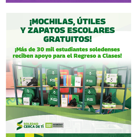
del Centro Norte
(OMA), el operador de, entre otros, el
Aeropuerto Ponciano Arriaga de la capital potosina.
Fintech compró primero acciones especiales que
garantizaban el control de la aeroportuaria y luego
concretó una oferta pública con la que en julio de 2021,
alcanzó el 30.1% de participación económica, suficiente
para mantener el control hasta que lo vendieron a la
francesa Vinci Airports en 2022 (El Economista, dic. 2020
y jul. 2021; Folleto Informativo Definitivo, Bolsa Mexicana
de Valores, may. 2021).
Si bien todos estos empresarios se han aliado en otras
ocasiones (
en 2017 ganaron la licitación para construir
el ahora cancelado Aeropuerto de Texcoco
),
cuando
se otorgó la concesión para la administración de El
Realito, ni Slim ni Martínez ni los copresidentes de
Televisa tenían sus actuales injerencias en Aquos
, por
lo que se podría decir que ésta fue heredada, y acabó
dejando el control de la presa en las manos de cuatro de