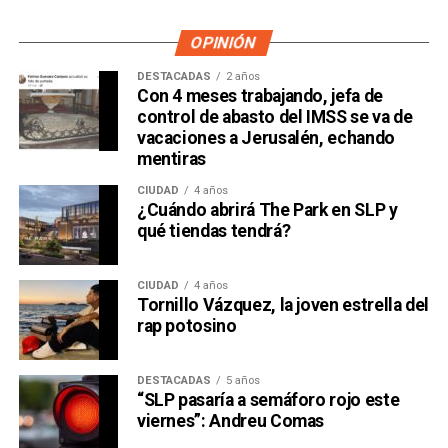
OPINIÓN
DESTACADAS
2 años
Con 4 meses trabajando, jefa de
control de abasto del IMSS se va de
vacaciones a Jerusalén, echando
mentiras
CIUDAD
4 años
¿Cuándo abrirá The Park en SLP y
qué tiendas tendrá?
CIUDAD
4 años
Tornillo Vázquez, la joven estrella del
rap potosino
DESTACADAS
5 años
“SLP pasaría a semáforo rojo este
viernes”: Andreu Comas