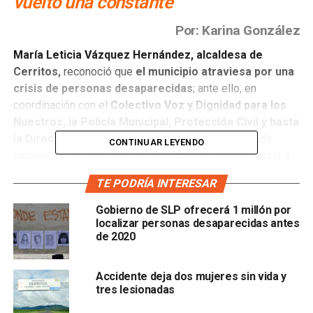
vuelto una constante
Por: Karina González
María Leticia Vázquez Hernández, alcaldesa de
Cerritos,
reconoció que
el municipio atraviesa por una
crisis de personas desaparecidas
; ante ello, en
coordinación con el
Colectivo Voz y Dignidad para los
Nuestros, la Policía Municipal, Protección Civil y hasta
la Dirección de Obras Públicas
, se han comenzado
CONTINUAR LEYENDO
labores de búsqueda de restos humanos para localizar a
estas personas.
TE PODRÍA INTERESAR
Tan sólo en diciembre, las labores de búsqueda lograron
Gobierno de SLP ofrecerá 1 millón por
localizar a cuatro personas a través de sus restos óseos,
localizar personas desaparecidas antes
en los límites con Guadalcázar. Algunas otras personas,
de 2020
dijo
la alcaldesa, son originarias de Cerritos, pero
desaparecieron en municipios vecinos.
Accidente deja dos mujeres sin vida y
tres lesionadas