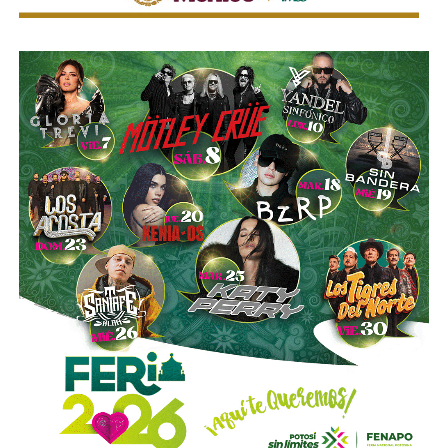
la compañía.
Esa conversión todavía no ocurre: se proyecta para 2027.
Azcárraga ha reducido considerablemente sus acciones
de la compañía, aunque conserva (vía un fideicomiso
familiar y una clase especial de acciones) el control formal
del voto de la empresa, independientemente de cuánto
capital tenga cada quien. En resumidas cuentas, aunque
Emilio Azcárraga tiene el poder de decisión
,
el mismo
financiero que reparte el control de El Realito con los
dos hombres más poderosos de Televisa está, al
mismo tiempo, camino a convertirse en el mayor
dueño accionario de la propia televisora.