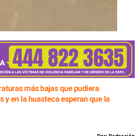
eraturas más bajas que pudiera
os y en la huasteca esperan que la