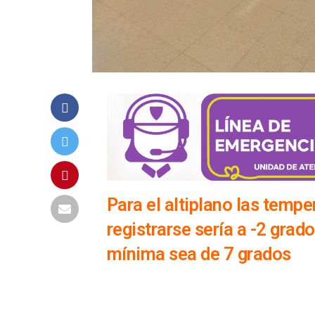
Para el altiplano las temp
registrarse sería a -2 grad
mínima sea de 7 grados