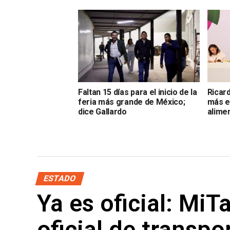
Faltan 15 días para el inicio de la
Ricar
feria más grande de México;
más e
dice Gallardo
alime
ESTADO
Ya es oficial: MiT
oficial de transpo