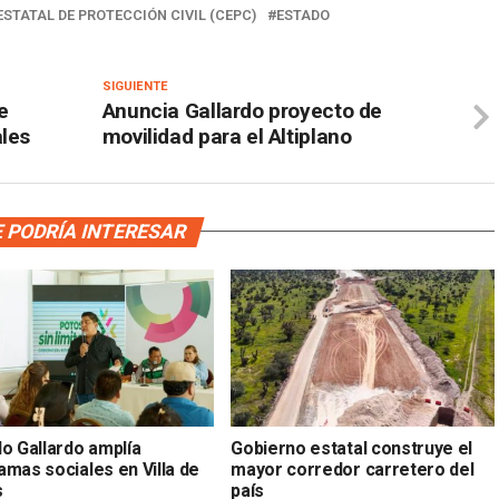
STATAL DE PROTECCIÓN CIVIL (CEPC)
ESTADO
SIGUIENTE
e
Anuncia Gallardo proyecto de
ales
movilidad para el Altiplano
 PODRÍA INTERESAR
do Gallardo amplía
Gobierno estatal construye el
amas sociales en Villa de
mayor corredor carretero del
s
país