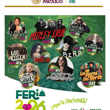
mejorar la calidad del servicio de transporte.
“Hoy el gremio del taxismo entiende que la competencia
es buena. Ellos estarán tratando de mejorar y brindar un
mejor servicio, mientras que la ciudadanía podrá elegir la
opción que considere más conveniente”, comentó.
La titular de la SCT reiteró que, mientras Uber no complete
el procedimiento administrativo y cumpla con las
obligaciones previstas en la ley, la plataforma no podrá
prestar el servicio de transporte en San Luis Potosí.
También lee:
Ya es oficial: MiTaxi será la plataforma oficial
de transporte de la Fenapo 2026