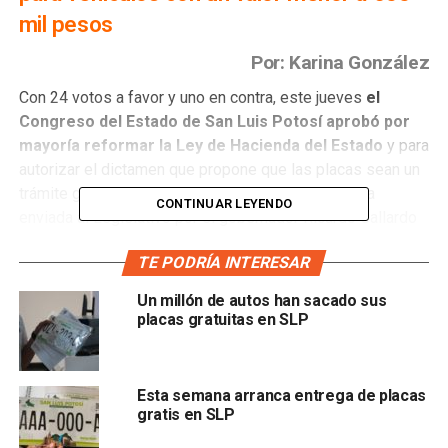
mil pesos
Por: Karina González
Con 24 votos a favor y uno en contra, este jueves
el
Congreso del Estado de San Luis Potosí aprobó por
mayoría reformar la Ley de Hacienda del Estado
y para
autorizar el dictamen que propone que las placas sean un
trámite gratuito para los potosinos, tras la iniciativa
CONTINUAR LEYENDO
enviada al Legislativo por el gobernador Ricardo Gallardo
Cardona.
TE PODRÍA INTERESAR
En el debate,
solamente los diputados Héctor Mauricio
Un millón de autos han sacado sus
Ramírez Konishi, de la bancada del Partido
placas gratuitas en SLP
Revolucionario Institucional (PRI) y Gabriela Martínez
Larraga de Redes Sociales Progresistas (RSP), se
pronunciaron en contra del dictamen,
pues señalaron
Esta semana arranca entrega de placas
que no mantiene la equidad tributaria, porque establece un
gratis en SLP
límite para la gratuidad y deja fuera a todos aquellos