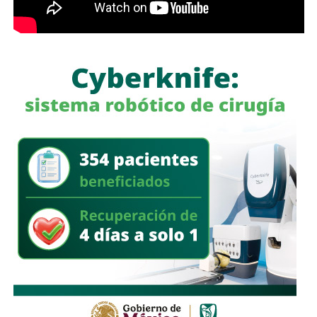
a quienes se les ha explicado el proceso de
regularización.
Asimismo, sostuvo que el incumplimiento de
la empresa
deja a los propios conductores en una situación de
vulnerabilidad,
al no contar con las condiciones legales
previstas por la normativa estatal.
“Es la empresa la que no cumple con lo que las leyes
locales establecen y eso deja a los operadores en estado
de indefensión”, señaló.
Respecto a la llegada de nuevas plataformas digitales al
estado
, Martínez Acosta consideró que la
competencia representa una oportunidad para