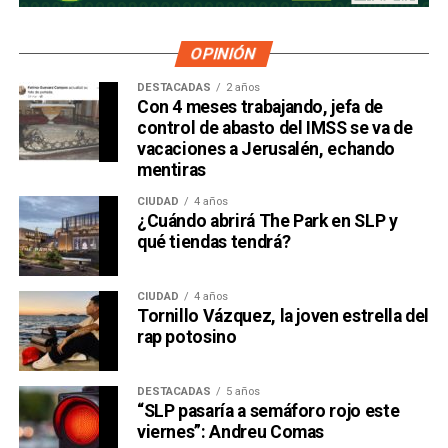
OPINIÓN
DESTACADAS
2 años
Con 4 meses trabajando, jefa de
control de abasto del IMSS se va de
vacaciones a Jerusalén, echando
mentiras
CIUDAD
4 años
¿Cuándo abrirá The Park en SLP y
qué tiendas tendrá?
CIUDAD
4 años
Tornillo Vázquez, la joven estrella del
rap potosino
DESTACADAS
5 años
“SLP pasaría a semáforo rojo este
viernes”: Andreu Comas