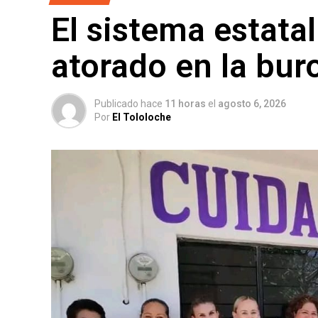
El sistema estata
atorado en la bur
Publicado hace
11 horas
el
agosto 6, 2026
Por
El Tololoche