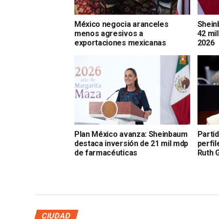
México negocia aranceles
Shein
menos agresivos a
42 mi
exportaciones mexicanas
2026
Plan México avanza: Sheinbaum
Parti
destaca inversión de 21 mil mdp
perfil
de farmacéuticas
Ruth 
CIUDAD