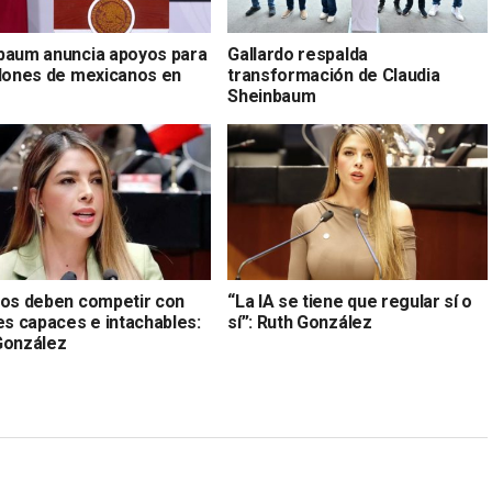
baum anuncia apoyos para
Gallardo respalda
llones de mexicanos en
transformación de Claudia
Sheinbaum
dos deben competir con
“La IA se tiene que regular sí o
es capaces e intachables:
sí”: Ruth González
González