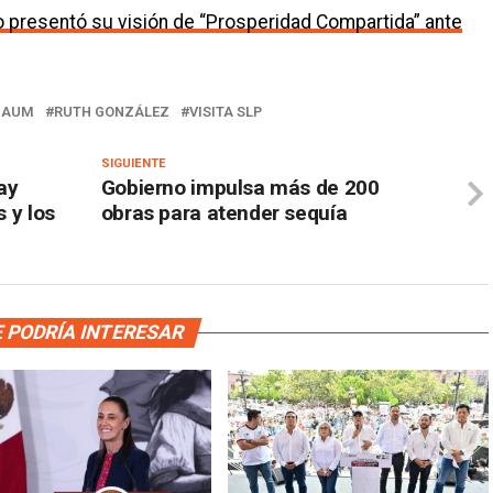
 presentó su visión de “Prosperidad Compartida” ante
BAUM
RUTH GONZÁLEZ
VISITA SLP
SIGUIENTE
ay
Gobierno impulsa más de 200
s y los
obras para atender sequía
 PODRÍA INTERESAR