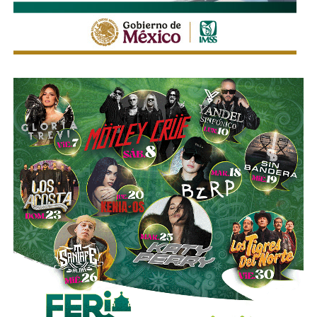
den la cara por lo que publican
.
También lee:
“Respaldaremos a la presidenta”: Ruth
González