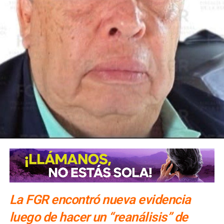
La Jefa del Ejecutivo Federal pidió al Comité seguir
acompañando al Gobierno de México y como primera
medida, el Instituto Mexicano de Tecnología del Agua
realizará pozos de exploración para verificar si en el
subsuelo de las Cuencas Sabinas-Burro-Picachos en
Coahuila y Nuevo León y Burgos en la zona noreste de
Tamaulipas, hay agua salada y gas no convencional.
La FGR encontró nueva evidencia
luego de hacer un “reanálisis” de