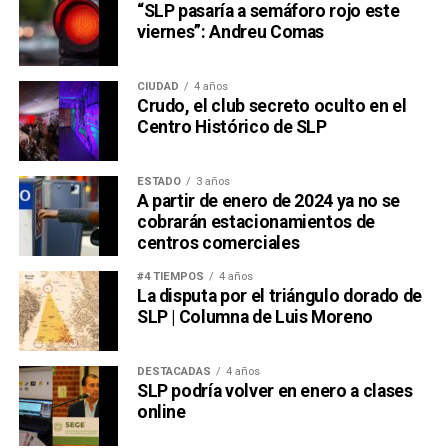
“SLP pasaría a semáforo rojo este
viernes”: Andreu Comas
CIUDAD
4 años
Crudo, el club secreto oculto en el
Centro Histórico de SLP
ESTADO
3 años
A partir de enero de 2024 ya no se
cobrarán estacionamientos de
centros comerciales
#4 TIEMPOS
4 años
La disputa por el triángulo dorado de
SLP | Columna de Luis Moreno
DESTACADAS
4 años
SLP podría volver en enero a clases
online