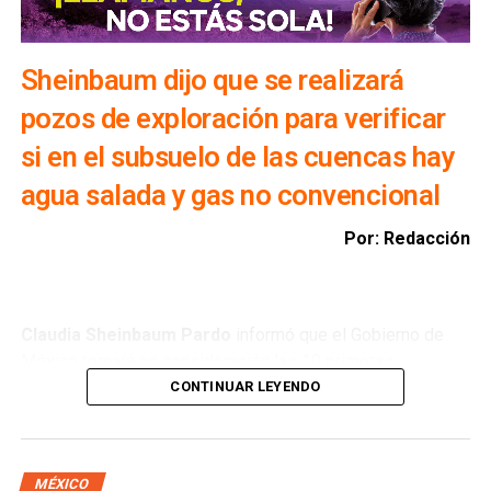
Sheinbaum dijo que se realizará
pozos de exploración para verificar
si en el subsuelo de las cuencas hay
agua salada y gas no convencional
Por: Redacción
Claudia Sheinbaum Pardo
informó que el Gobierno de
México tomará en consideración las 10 primeras
conclusiones preliminares del Comité de Científicos y
CONTINUAR LEYENDO
Especialistas para el
Análisis de Explotación de Gas
Natural No Convencional
, con el objetivo de reducir la
importación de Estados Unidos y garantizar la soberanía
MÉXICO