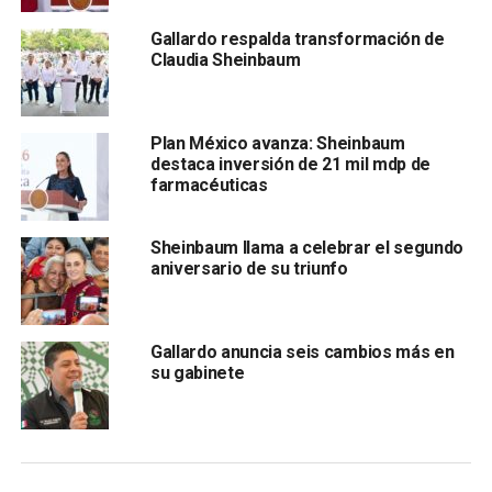
mujeres.
Gallardo respalda transformación de
Claudia Sheinbaum
Plan México avanza: Sheinbaum
destaca inversión de 21 mil mdp de
farmacéuticas
Sheinbaum llama a celebrar el segundo
Los nuevos miembros anunciados hoy son:
Luz Elena
aniversario de su triunfo
Escobar, secretaria de Energía; David Kershenobich
Stalnikowitz, secretario de Salud; Jesús Esteva
Medina, secretario de Infraestructura,
Gallardo anuncia seis cambios más en
Comunicaciones y Transportes; Raquel Buenrostro
su gabinete
Sánchez, secretaria de Función Pública y Edna Elena
Vega Rangel, secretaria de Desarrollo Agrario,
Territorial y Urban
o.
Este miércoles se había anticipado el nombramiento de