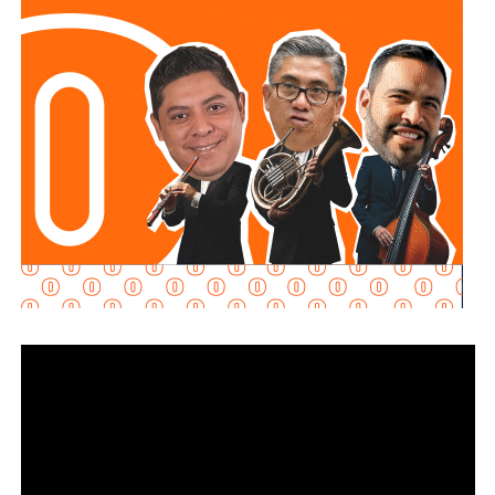
cuestionada sobre si consideraba necesaria alguna
regulación que contribuyera a fortalecer el ejercicio
periodístico.
Su respuesta fue breve y se centró en la responsabilidad
individual de quienes ejercen la profesión.
“Yo creo que el periodismo siempre se tiene que
firmar. Al periodismo siempre se le tiene que poner
nombre y apellido”
, respondió.
La senadora añadió que está a favor de la libertad de
expresión