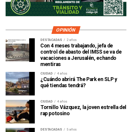
OPINIÓN
DESTACADAS
2 años
Con 4 meses trabajando, jefa de
control de abasto del IMSS se va de
vacaciones a Jerusalén, echando
mentiras
CIUDAD
4 años
¿Cuándo abrirá The Park en SLP y
qué tiendas tendrá?
CIUDAD
4 años
Tornillo Vázquez, la joven estrella del
rap potosino
DESTACADAS
5 años