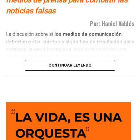
noticias falsas
Por: Haniel Valdés
La discusión sobre si
los medios de comunicación
deberían estar sujetos a algún tipo de regulación para
combatir la desinformación
llegó este miércoles a la
conferencia mañanera de Claudia Sheinbaum, donde la
presidenta hizo un llamado a que quienes ejercen el
CONTINUAR LEYENDO
periodismo actúen con ética y apego a la verdad.
El planteamiento abrió nuevamente un debate que no es
nuevo, pero que sigue generando posiciones encontradas:
¿cómo combatir la circulación de noticias falsas y la
desinformación sin convertir una regulación de los
medios en una herramienta para limitar la libertad de
expresión?
En ese contexto, la senadora Ruth González fue