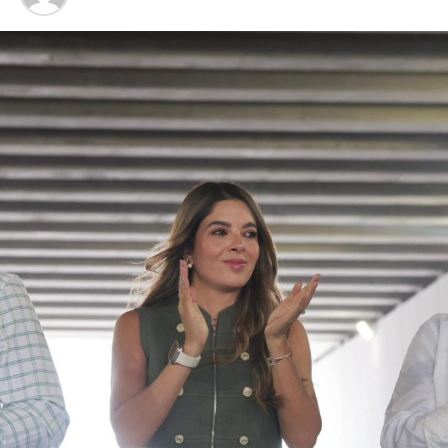
un “
nuevo modelo de investigación
” desarrollado con el objetivo de encontrar líneas
procesales que permitan el esclarecimiento de los
hechos.
Este arresto reactiva el proceso en contra de
Aguirre
Rivero
, quien ocupó la gubernatura de la entidad desde
2011
y presentó su renuncia al cargo en
2014
, derivado de
la crisis institucional originada por la
desaparición
de los
normalistas. Desde el inicio de las primeras carpetas de
investigación, el exmandatario
negó reiteradamente
estar implicado en el caso que hoy motiva su detención.