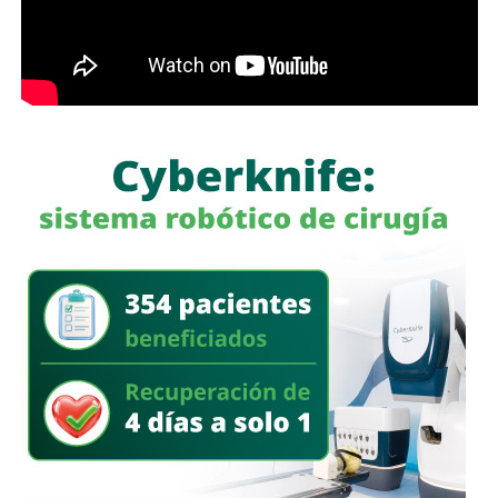
, sin pronunciarse en algún sentido sobre establecer una
regulación específica para los medios de comunicación.
El debate cobra relevancia en un escenario en el que las
redes sociales han multiplicado la velocidad con la que
circula la información, pero también la facilidad con la que
pueden difundirse contenidos falsos, manipulados o sin
sustento.
Para Sheinbaum,
la responsabilidad de los periodistas
pasa por mantener estándares éticos y apegarse a la
verdad.
Para González, una de las garantías
fundamentales del ejercicio periodístico debe ser que
quien publica una información se haga responsable de ella
mediante su firma.
Por ahora, la postura expresada por la senadora es clara:
libertad de expresión sí, pero también periodistas que