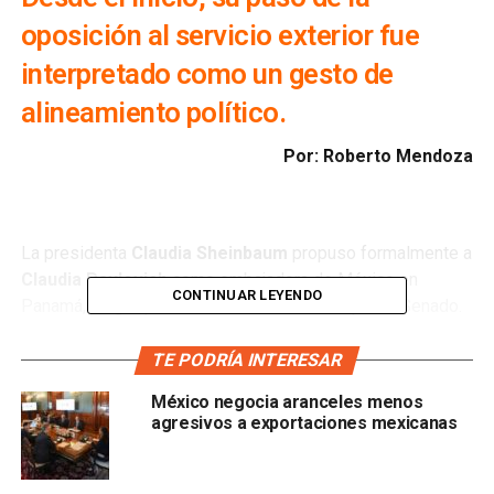
oposición al servicio exterior fue
interpretado como un gesto de
alineamiento político.
Por: Roberto Mendoza
La presidenta
Claudia Sheinbaum
propuso formalmente a
Claudia Pavlovich
como embajadora de México en
CONTINUAR LEYENDO
Panamá, cargo que aún debe ser ratificado por el Senado.
Exgobernadora priista de Sonora (2015–2021), Pavlovich
fue expulsada de su partido tras aceptar, en 2022, el
TE PODRÍA INTERESAR
consulado en Barcelona ofrecido por el entonces
México negocia aranceles menos
presidente
López Obrador
. Su nombramiento causó
agresivos a exportaciones mexicanas
inconformidad entre colectivos de víctimas, opositores y
actores políticos que cuestionaron su historial y su
cercanía con la 4T.