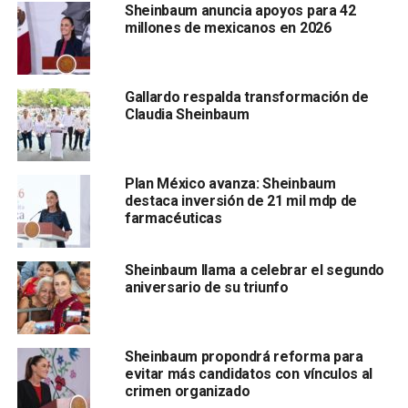
Sheinbaum anuncia apoyos para 42
millones de mexicanos en 2026
Desde el inicio, su paso de la oposición al servicio
exterior fue interpretado como un gesto de alineamiento
político. López Obrador defendió su designación alegando
Gallardo respalda transformación de
que no había procesos penales en su contra y que no se
Claudia Sheinbaum
debía estigmatizar a nadie por disputas partidistas. El PRI,
por el contrario, consideró su decisión una traición,
advirtiendo que aceptar cargos del gobierno morenista
Plan México avanza: Sheinbaum
implicaba la expulsión automática. Quizá su nuevo
destaca inversión de 21 mil mdp de
ascenso a embajadora en un país estratégico como
farmacéuticas
Panamá
Sheinbaum llama a celebrar el segundo
aniversario de su triunfo
Sheinbaum propondrá reforma para
evitar más candidatos con vínculos al
crimen organizado