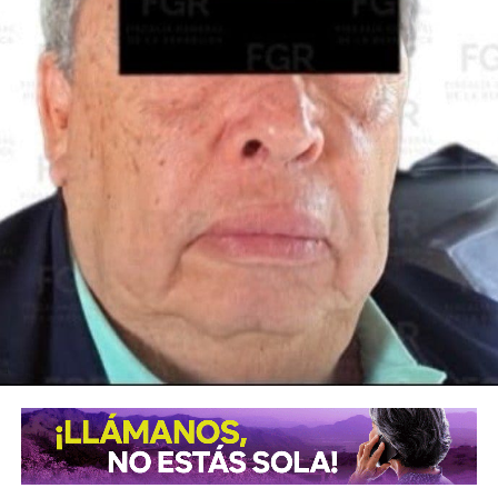
La Jefa del Ejecutivo Federal pidió al Comité seguir
acompañando al Gobierno de México y como primera
medida, el Instituto Mexicano de Tecnología del Agua
realizará pozos de exploración para verificar si en el
subsuelo de las Cuencas Sabinas-Burro-Picachos en
Coahuila y Nuevo León y Burgos en la zona noreste de
Tamaulipas, hay agua salada y gas no convencional.