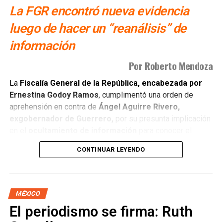
La FGR encontró nueva evidencia
luego de hacer un “reanálisis” de
información
Por Roberto Mendoza
La
Fiscalía General de la República, encabezada por
Ernestina Godoy Ramos
, cumplimentó una orden de
aprehensión en contra de
Ángel Aguirre Rivero,
exgobernador de Guerrero,
por su presunta implicación
en el
ocultamiento de información
para conocer el
paradero de los
43 estudiantes de la Escuela Normal
CONTINUAR LEYENDO
Rural Isidro Burgos
. La institución federal justificó la
captura señalando que el requerimiento derivó
directamente de un: “
reanálisis de las actuaciones
existentes
“.
MÉXICO
El periodismo se firma: Ruth
El mandamiento judicial fue solicitado a un
juez federal
y