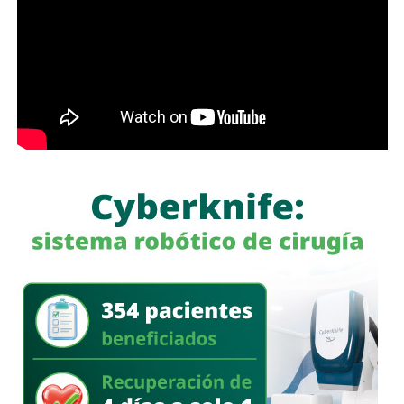
, sin pronunciarse en algún sentido sobre establecer una
regulación específica para los medios de comunicación.
El debate cobra relevancia en un escenario en el que las
redes sociales han multiplicado la velocidad con la que
circula la información, pero también la facilidad con la que
pueden difundirse contenidos falsos, manipulados o sin
sustento.
Para Sheinbaum,
la responsabilidad de los periodistas
pasa por mantener estándares éticos y apegarse a la
verdad.
Para González, una de las garantías
fundamentales del ejercicio periodístico debe ser que
quien publica una información se haga responsable de ella
mediante su firma.