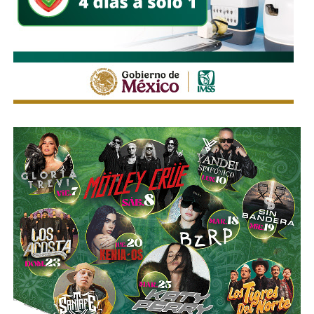
Por ahora, la postura expresada por la senadora es clara:
libertad de expresión sí, pero también periodistas que
den la cara por lo que publican
.
También lee:
“Respaldaremos a la presidenta”: Ruth
González