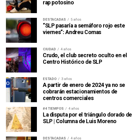
rap potosino
DESTACADAS
5 años
“SLP pasaría a semáforo rojo este
viernes”: Andreu Comas
CIUDAD
4 años
Crudo, el club secreto oculto en el
Centro Histórico de SLP
ESTADO
3 años
A partir de enero de 2024 ya no se
cobrarán estacionamientos de
centros comerciales
#4 TIEMPOS
4 años
La disputa por el triángulo dorado de
SLP | Columna de Luis Moreno
DESTACADAS
4 años