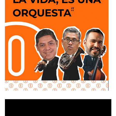
expresión?
En ese contexto, la senadora Ruth González fue
cuestionada sobre si consideraba necesaria alguna
regulación que contribuyera a fortalecer el ejercicio
periodístico.
Su respuesta fue breve y se centró en la responsabilidad
individual de quienes ejercen la profesión.
“Yo creo que el periodismo siempre se tiene que
firmar. Al periodismo siempre se le tiene que poner
nombre y apellido”
, respondió.
La senadora añadió que está a favor de la libertad de
expresión