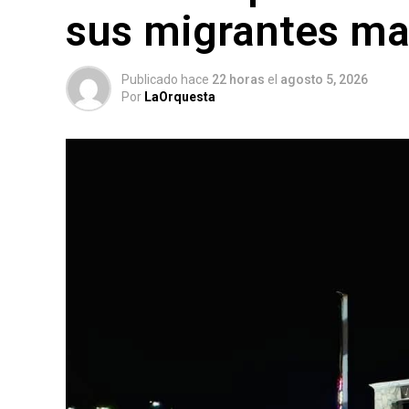
sus migrantes m
Publicado hace
22 horas
el
agosto 5, 2026
Por
LaOrquesta