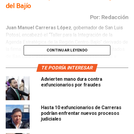
del Bajío
Por: Redacción
Juan Manuel Carreras López
, gobernador de San Luis
Potosí, encabezó el “Taller para la Integración de la
Agenda Estratégica de la Región Centro-Bajío” derivado de
la firma del convenio para el desarrollo entre los estados
CONTINUAR LEYENDO
de
San Luis Potosí, Guanajuato, Aguascalientes y
Querétaro
.
TE PODRÍA INTERESAR
En su intervención, acompañado de Eduardo Sojo Garza-
Advierten mano dura contra
Aldape, director general del
Laboratorio Nacional de
exfuncionarios por fraudes
Políticas Públicas del Centro de Investigación y
Docencia Económica
(CIDE), Carreras López convocó a
fortalecer el plan estratégico regional en materia de
Hasta 10 exfuncionarios de Carreras
infraestructura, seguridad, agrícola y áreas de oportunidad
podrían enfrentar nuevos procesos
judiciales
de cada entidad para generar más inversión.
Además, resaltó la infraestructura que se ha construido en