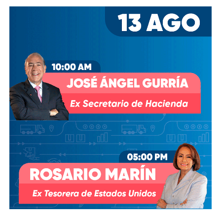
Desde entonces,
al menos tres intentos de rescindir o
modificar el contrato se han hecho sin haber
prosperado
: en agosto de 2018, la Comisión Estatal del
Agua abrió un expediente que no avanzó pese a 350 mil
afectados y una queja de oficio de la Comisión Estatal de
Derechos Humanos; en abril de 2023, el entonces
presidente
Andrés Manuel López Obrador
respondió a
una petición del gobernador Ricardo Gallardo Cardona con
un “a lo mejor se lo cambiamos” que no derivó en ningún
trámite documentado; y desde 2025, la Comisión Nacional
del Agua asegura estar “evaluando” el retiro de la
concesión, hasta el momento, sin resolución.
También lee:
Diputada pide poner un alto a la empresa de
El Realito