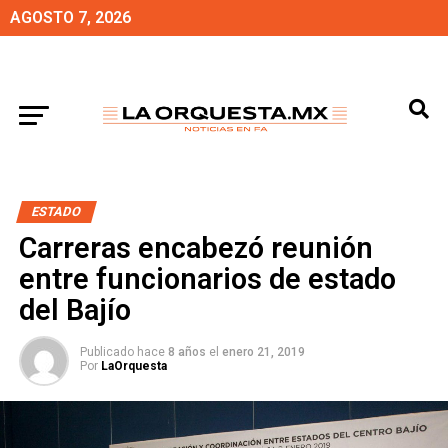
AGOSTO 7, 2026
ESTADO
Carreras encabezó reunión
entre funcionarios de estado
del Bajío
Publicado hace
8 años
el
enero 21, 2019
Por
LaOrquesta