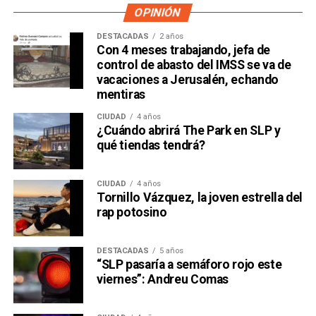
OPINIÓN
DESTACADAS
2 años
Con 4 meses trabajando, jefa de
control de abasto del IMSS se va de
vacaciones a Jerusalén, echando
mentiras
CIUDAD
4 años
¿Cuándo abrirá The Park en SLP y
qué tiendas tendrá?
CIUDAD
4 años
Tornillo Vázquez, la joven estrella del
rap potosino
DESTACADAS
5 años
“SLP pasaría a semáforo rojo este
viernes”: Andreu Comas