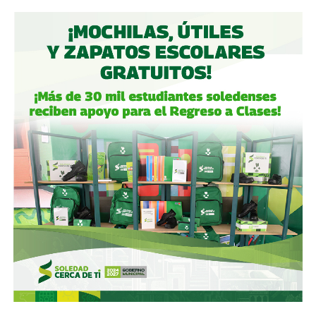
Fintech compró primero acciones especiales que
garantizaban el control de la aeroportuaria y luego
concretó una oferta pública con la que en julio de 2021,
alcanzó el 30.1% de participación económica, suficiente
para mantener el control hasta que lo vendieron a la
francesa Vinci Airports en 2022 (El Economista, dic. 2020
y jul. 2021; Folleto Informativo Definitivo, Bolsa Mexicana
de Valores, may. 2021).
Si bien todos estos empresarios se han aliado en otras
ocasiones (
en 2017 ganaron la licitación para construir
el ahora cancelado Aeropuerto de Texcoco
),
cuando
se otorgó la concesión para la administración de El
Realito, ni Slim ni Martínez ni los copresidentes de
Televisa tenían sus actuales injerencias en Aquos
, por
lo que se podría decir que ésta fue heredada, y acabó
dejando el control de la presa en las manos de cuatro de
los hombres más poderosos del país.