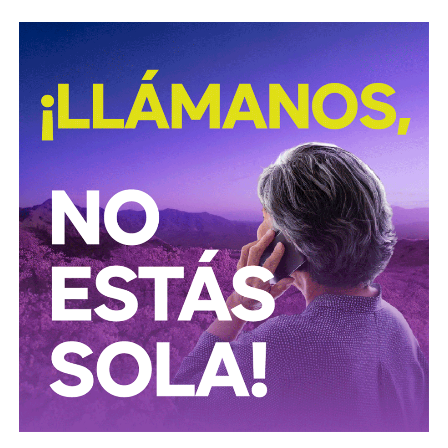
David Martínez es apodado coloquialmente como “
El
Fantasma de Wall Street
”, y ha adquirido un poder
inmenso en Latinoamérica, especialmente en Argentina,
donde ha servido como negociador para la deuda nacional
y en 2017, fue considerado por Forbes como el hombre
más rico de dicho país. El regiomontano tiene un historial
documentado de tomar control de empresas en
dificultades financieras a partir de deuda: lo hizo con la
textilera CYDSA en los años 90, con la vidriera Vitro entre
2009 y 2012, y con las ya mencionadas Empresas ICA
desde 2016.
Algo similar realizó en 2020 con
Grupo Aeroportuario
del Centro Norte
(OMA), el operador de, entre otros, el
Aeropuerto Ponciano Arriaga de la capital potosina.