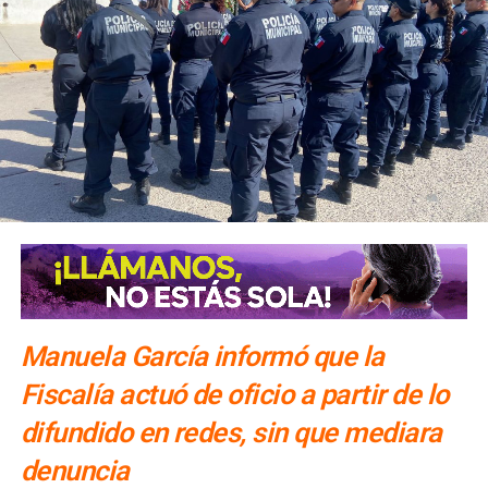
El número exacto de paquetes vendidos o apartados por
las agencias solo se conocerá al cierre de la temporada,
dijo Alonso.
También lee:
Gallardo arranca operativo de seguridad para
Fenapo 2026
Manuela García informó que la
Fiscalía actuó de oficio a partir de lo
difundido en redes, sin que mediara
denuncia