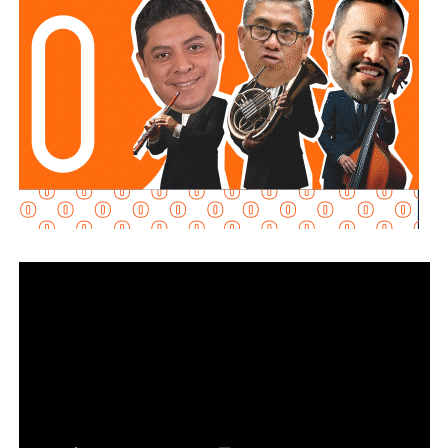
Al momento de la entrevista, la fiscal no había tenido
contacto con
Juan Antonio Villa Gutiérrez
, comisario de la
Secretaría de Seguridad Pública y
Protección Ciudadana Municipal (SSPC)
, ni con el
alcalde Enrique Galindo Ceballos
, sobre este caso.
La titular de la
FGESLP
sostuvo que el escrutinio sobre la
actuación policial es de interés público. “A todo el mundo
nos conviene saber qué está haciendo nuestro policía”,
afirmó.