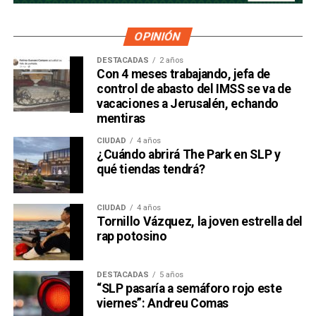
OPINIÓN
DESTACADAS
2 años
Con 4 meses trabajando, jefa de
control de abasto del IMSS se va de
vacaciones a Jerusalén, echando
mentiras
CIUDAD
4 años
¿Cuándo abrirá The Park en SLP y
qué tiendas tendrá?
CIUDAD
4 años
Tornillo Vázquez, la joven estrella del
rap potosino
DESTACADAS
5 años
“SLP pasaría a semáforo rojo este
viernes”: Andreu Comas