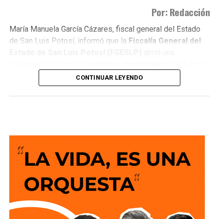
Por: Redacción
María Manuela García Cázares, fiscal general del Estado
de San Luis Potosí, informó que la
Fiscalía General del
Estado de San Luis Potosí (FGESLP)
abrió una
investigación contra los
policías municipales
que fueron
captados en cámara en un sitio que las autoridades tienen
CONTINUAR LEYENDO
identificado como
punto de venta de drogas
.
La indagatoria arrancó sin que mediara denuncia
ciudadana. “Por las redes es un acto que se puede hacer
de oficio y nosotros lo estamos haciendo”, dijo la fiscal al
ser cuestionada sobre el caso.
García Cázares
planteó que el eje de la revisión será
determinar la conducta de los elementos en ese punto:
qué acción realizaban y por qué se detuvieron ahí.
Adelantó que el resultado de las diligencias definirá si
hubo alguna irregularidad.