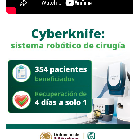
García Cázares
llamó a la ciudadanía a denunciar
cualquier conducta irregular y aclaró que el llamado no se
limita a la corporación municipal, sino que abarca a todas
las policías que operan en el estado. Habló de una
“apertura total” de la dependencia para recibir esas
denuncias.
También lee:
Guardia Civil detiene a cuatro presuntos
delincuentes y asegura armas durante operativos en SLP