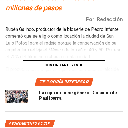
millones de pesos
Por: Redacción
Rubén Galindo, productor de la bioserie de Pedro Infante,
comentó que se eligió como locación la ciudad de San
Luis Potosí para el rodaje porque la conservación de su
arquitectura refleja el México de los años 40 y 50. Por eso
el 70% del filme se grabará en esta ciudad .
CONTINUAR LEYENDO
El productor afirmó que Enrique Galindo Ceballos, alcalde
de San Luis Potosí, ha colaborado con los permisos y la
TE PODRÍA INTERESAR
logística para poder desarrollar los procesos fílmicos en
las gestiones del área de Turismo de Reuniones y
La ropa no tiene género | Columna de
Filmaciones, dependiente de la Dirección de Turismo
Paul Ibarra
Municipal.
“Estamos muy agradecidos con el Alcalde porque ha sido
una persona super entusiasta con este proyecto, nos ha
AYUNTAMIENTO DE SLP