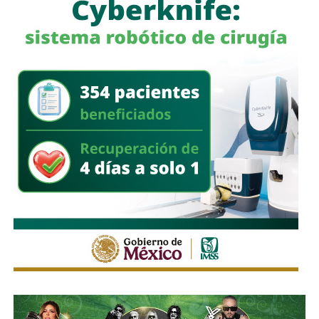
desplegó cuadrillas para retirar ramas, residuos y
materiales acumulados en coladeras y alcantarillas,
además de continuar con la limpieza de las zonas donde
se realizaron las festividades de Tlaxcala.
El Gobierno Municipal reiteró que mantiene activos los
protocolos de atención durante la temporada de lluvias e
hizo un llamado a la población a evitar tirar basura en la vía
pública, ya que los desechos obstruyen la infraestructura
pluvial y favorecen los encharcamientos.
También lee:
Domingo de Pilas lleva servicios de salud y
rehabilitación urbana a Villas del Sauzalito