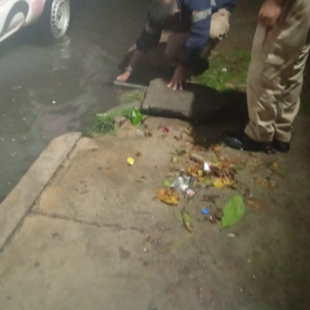
estas labores e invita a
respetar
la señalización
instalada, conducir con moderación y atender las
indicaciones
del personal que participa en los trabajos, a
fin de garantizar la seguridad de todas y todos.
También lee:
Tangamanga prevé refuerzo con Guardia Civil
tras dos su1c1d10s