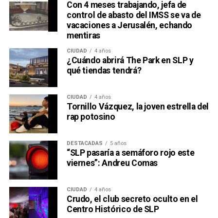
Con 4 meses trabajando, jefa de
control de abasto del IMSS se va de
vacaciones a Jerusalén, echando
mentiras
CIUDAD
4 años
¿Cuándo abrirá The Park en SLP y
qué tiendas tendrá?
CIUDAD
4 años
Tornillo Vázquez, la joven estrella del
rap potosino
DESTACADAS
5 años
“SLP pasaría a semáforo rojo este
viernes”: Andreu Comas
CIUDAD
4 años
Crudo, el club secreto oculto en el
Centro Histórico de SLP