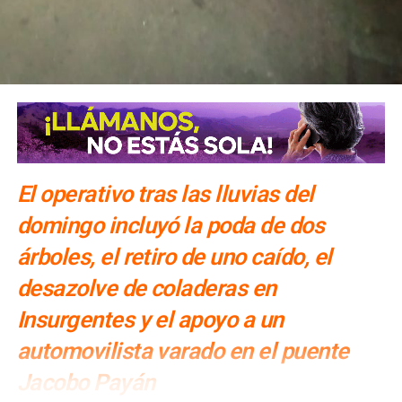
El operativo tras las lluvias del
domingo incluyó la poda de dos
árboles, el retiro de uno caído, el
desazolve de coladeras en
Insurgentes y el apoyo a un
automovilista varado en el puente
Jacobo Payán