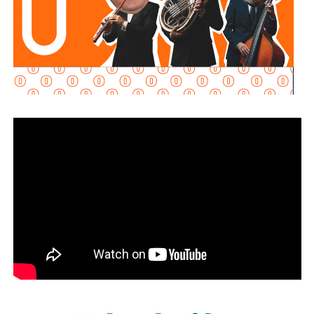
desnivel Manuel José Othón y el bulevar Jacobo Payán,
además del monitoreo permanente en el Puente Pemex.
Por su parte,
Interapas puso en operación la bomba
automática instalada en el Puente Pemex
y reforzó el desfogue con equipo adicional para acelerar
el retiro del agua y permitir la reapertura de la vialidad en
el menor tiempo posible.
La Dirección de Gestión Ecológica y Manejo de
Residuos mantuvo las rutas habituales de recolección
de basura
y, una vez que disminuyó el nivel del agua,