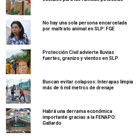
arrastrado por la corriente junto con su motocicleta; sufrió
una luxación en el hombro y fue trasladado al Hospital
Central tras recibir primeros auxilios.
No hay una sola persona encarcelada
por maltrato animal en SLP: FGE
Protección Civil advierte lluvias
fuertes, granizo y vientos en SLP
En paralelo, la Dirección de Gestión Ecológica y Ambiental
Buscan evitar colapsos: Interapas limpia
desplegó brigadas para retirar desechos sólidos
más de 6 mil metros de drenaje
arrastrados por la corriente y evitar obstrucciones en
drenes y alcantarillas. Estas labores continuarán durante la
noche, como parte de un operativo preventivo ante el
Habrá una derrama económica
pronóstico de más precipitaciones.
importante gracias a la FENAPO:
Gallardo
La Unidad de Gestión del Centro Histórico reportó que la
zona centro no registró daños relevantes, aunque sí