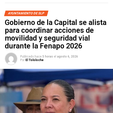
acumulaciones puntuales de agua que fueron atendidas
por cuadrillas de guardia.
AYUNTAMIENTO DE SLP
Gobierno de la Capital se alista
Las autoridades municipales llamaron a la ciudadanía a
extremar precauciones, evitar pasos a desnivel y
para coordinar acciones de
mantenerse atenta a los avisos oficiales.
movilidad y seguridad vial
durante la Fenapo 2026
Publicado hace
5 horas
el
agosto 6, 2026
Por
El Tololoche