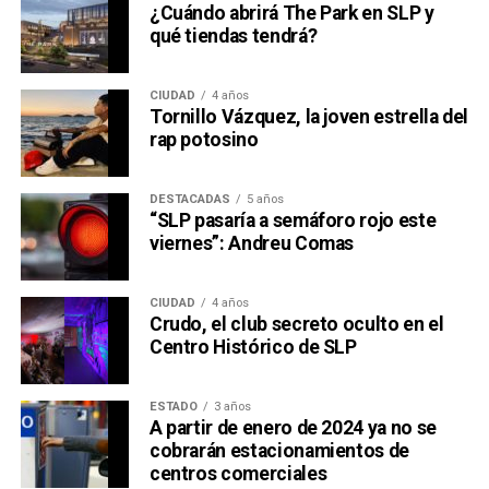
¿Cuándo abrirá The Park en SLP y
qué tiendas tendrá?
CIUDAD
4 años
Tornillo Vázquez, la joven estrella del
rap potosino
DESTACADAS
5 años
“SLP pasaría a semáforo rojo este
viernes”: Andreu Comas
CIUDAD
4 años
Crudo, el club secreto oculto en el
Centro Histórico de SLP
ESTADO
3 años
A partir de enero de 2024 ya no se
cobrarán estacionamientos de
centros comerciales