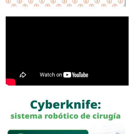
“Esta lavandería representa un apoyo real para la economía
de las familias, porque les permitirá ahorrar tiempo y
dinero; en Soledad seguimos gestionando y trabajando de
la mano con el Gobierno del Estado para que los
programas sociales lleguen primero a quienes más lo
necesitan”, expresó el edil soledense.
El programa estatal contempla brindar de manera gratuita
el servicio de lavado de ropa con equipo especializado e
insumos incluidos, lo que beneficiará principalmente a
madres y padres de familia, personas adultas mayores y
sectores vulnerables, fortaleciendo la cercanía del
gobierno con la ciudadanía y ampliando los servicios
comunitarios en favor del bienestar social.