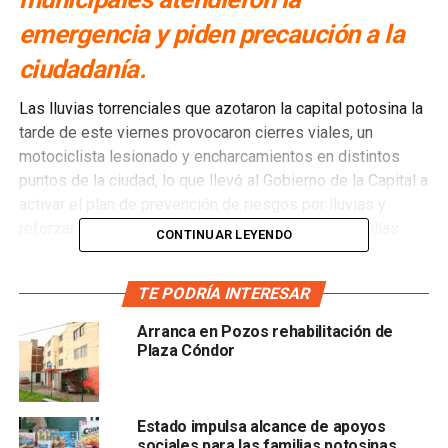
emergencia y piden precaución a la
ciudadanía.
Las lluvias torrenciales que azotaron la capital potosina la
tarde de este viernes provocaron cierres viales, un
motociclista lesionado y encharcamientos en distintos
puntos de la ciudad, lo que llevó al Gobierno de la Capital a
activar el plan de prevención de riesgos por lluvias y
reforzar brigadas de limpieza en drenes y alcantarillas.
CONTINUAR LEYENDO
Policía Vial, Guardia Municipal y Protección Civil
TE PODRÍA INTERESAR
desplegaron operativos principalmente en el sur, oriente y
centro. Se cerraron temporalmente vialidades como el Río
Arranca en Pozos rehabilitación de
Santiago y el Río Españita, además de los puentes
Plaza Cóndor
Naranja, Othón y Pemex en Salvador Nava Martínez, donde
el nivel del agua subió de manera repentina.
Estado impulsa alcance de apoyos
En la colonia 6 de Junio, un hombre de 55 años fue
sociales para las familias potosinas