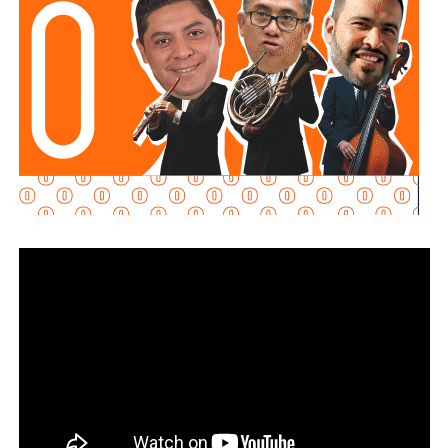
Galindo Ceballos explicó que las patrullas de la
corporación cuentan con sistemas de geolocalización
(GPS) y cámaras de videovigilancia, herramientas que
permitirán reconstruir lo ocurrido y determinar si existió
alguna irregularidad por parte de los agentes involucrados.
“
Afortunadamente las patrullas traen GPS, traen
cinco cámaras, vamos a poder tener mucha
evidencia
. Si los policías actuaron mal, desde luego que
los vamos a sancionar; si es necesario, los vamos a
separar”, sostuvo.
No obstante,
el alcalde también pidió no emitir juicios
anticipados
, al considerar que el material difundido hasta
ahora no permite establecer con claridad qué ocurrió.
“Si tampoco hay nada, yo voy a ser muy claro con la
opinión pública para también decirles: estos policías no.
Porque tampoco en el video se ve nada claro, la verdad es