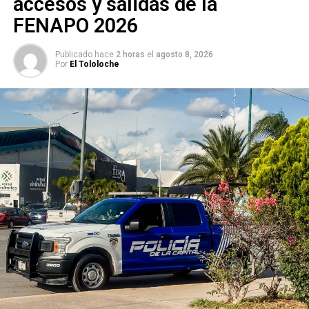
accesos y salidas de la
FENAPO 2026
Publicado hace
2 horas
el
agosto 8, 2026
Por
El Tololoche
Estas actividades forman parte de los programas
permanentes de mantenimiento urbano que se llevan a
cabo en distintos puntos de la ciudad para conservar
espacios públicos y áreas verdes.
También lee:
Cien artistas urbanos pintarán murales
mundialistas en San Luis Potosí
ARTÍCULOS RELACIONADOS:
SIGUIENTE
“El Realito” acumula casi diez meses sin suministrar
agua desde el 2021 por fallas