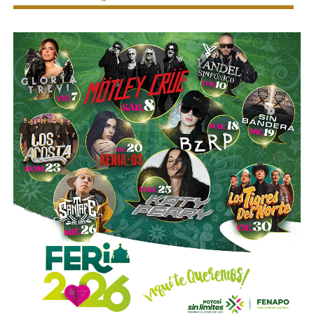
punto?”, expresó.
El edil insistió en que
no adelantará conclusiones ni
atribuirá responsabilidades sin que concluya la
investigación
, aunque reiteró que su administración
mantendrá una política de cero tolerancia frente a cualquier
conducta irregular dentro de la corporación.
“Pueden ser muchas conjeturas que yo no quisiera
adelantar, pero sí,
mi compromiso es una policía limpia,
una policía sana; y si hay que investigar y tenemos
que sancionar, lo voy a hacer
. Ese es mi compromiso
con la población”, concluyó.
La declaración del alcalde se da luego de que
la SSPC
municipal informara el inicio de una investigación
para esclarecer los hechos captados en un video
difundido en redes sociales
, en el que presuntamente
aparecen elementos de la corporación, caso que también