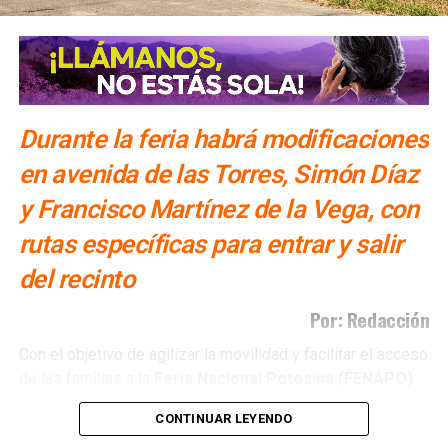
NO TE PIERDAS
Ayuntamiento descarta robo de pato en Morales
Durante la feria habrá modificaciones
en avenida de las Torres, Simón Díaz
y Francisco Martínez de la Vega, con
rutas específicas para entrar y salir
del recinto
Por: Redacción
Con el objetivo de agilizar la movilidad y facilitar el acceso
de las familias a la
Feria Nacional Potosina (FENAPO)
2026,
la
Secretaría de Seguridad y Protección
CONTINUAR LEYENDO
Ciudadana (SSPC) de la Capital, a través de la