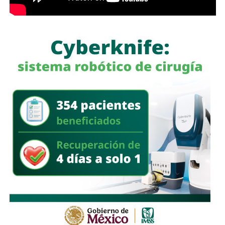
que no se define nada”, señaló.
Durante la entrevista,
Galindo también hizo referencia a
declaraciones de la titular de la Fiscalía General del
Estado, quien habría señalado que el sitio donde
ocurrieron los hechos es un punto identificado por las
autoridades. Al respecto, cuestionó por qué ese lugar
no ha sido intervenido previamente
.
“Hace rato oí la declaración de la fiscal que decía que ahí
era un punto. Yo digo, ¿por qué no se ha atacado ese