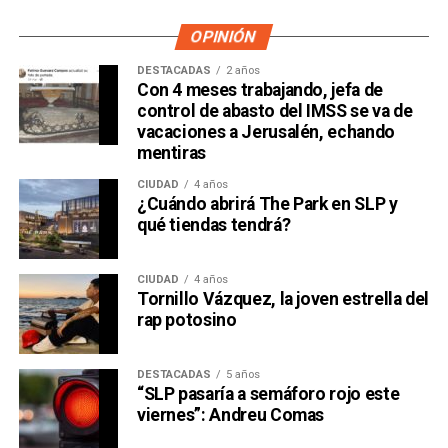
OPINIÓN
DESTACADAS
2 años
Con 4 meses trabajando, jefa de
control de abasto del IMSS se va de
vacaciones a Jerusalén, echando
mentiras
CIUDAD
4 años
¿Cuándo abrirá The Park en SLP y
qué tiendas tendrá?
CIUDAD
4 años
Tornillo Vázquez, la joven estrella del
rap potosino
DESTACADAS
5 años
“SLP pasaría a semáforo rojo este
viernes”: Andreu Comas