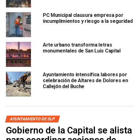
felinos domésticos y canes, interesados por la salud de
estos seres sintientes.
PC Municipal clausura empresa por
incumplimientos y riesgo a la seguridad
El CIBA dio a conocer que promover la salud de los
animales de compañía es una prioridad, por lo que se
Arte urbano transforma letras
seguirán con estos recorridos en la ciudad para que más
monumentales de San Luis Capital
familias tengan acceso a este servicio esencial, con lo
que igualmente, se coadyuva en la conservación de la
salud pública.
Ayuntamiento intensifica labores por
celebración de Altares de Dolores en
Callejón del Buche
AYUNTAMIENTO DE SLP
Gobierno de la Capital se alista
para coordinar acciones de