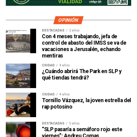
OPINIÓN
DESTACADAS
2 años
Con 4 meses trabajando, jefa de
control de abasto del IMSS se va de
vacaciones a Jerusalén, echando
mentiras
CIUDAD
4 años
¿Cuándo abrirá The Park en SLP y
qué tiendas tendrá?
CIUDAD
4 años
Tornillo Vázquez, la joven estrella del
rap potosino
DESTACADAS
5 años
“SLP pasaría a semáforo rojo este
viernes”: Andreu Comas