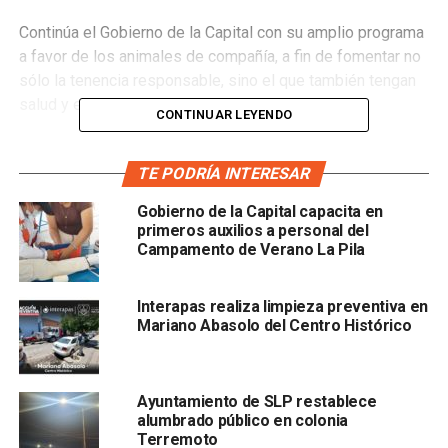
Continúa el Gobierno de la Capital con su amplio programa
a favor de los animales de compañía, a fin de fomentar no
sólo la tenencia responsable, sino el que también tengan
salud y estén debidamente vacunados.
CONTINUAR LEYENDO
TE PODRÍA INTERESAR
De ahí que el
Centro Integral para el Bienestar Animal
Gobierno de la Capital capacita en
(CIBA),
que depende de la
Secretaría de Seguridad y
primeros auxilios a personal del
Protección Ciudadana Municipal
, se trasladó al
Campamento de Verano La Pila
fraccionamiento Miravalle, en donde se aplicaron más de
120 vacunas antirrábicas gratuitas para perros y gatos.
Interapas realiza limpieza preventiva en
Mariano Abasolo del Centro Histórico
Estas acciones forman parte de la jornada de vacunación
que mantiene el
Ayuntamiento de San Luis Potosí
en
Ayuntamiento de SLP restablece
alumbrado público en colonia
respuesta a la demanda de dueñas y propietarios de
Terremoto