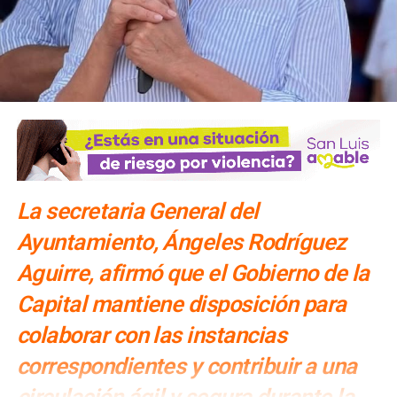
SIGUIENTE
Soledad reafirma apoyo a la diversidad e inclusión
sexual
NO TE PIERDAS
Activan operativo en presa Cañada del Lobo para
prevenir inundaciones en la zona sur de la ciudad
La secretaria General del
Ayuntamiento, Ángeles Rodríguez
Aguirre, afirmó que el Gobierno de la
Capital mantiene disposición para
colaborar con las instancias
correspondientes y contribuir a una
circulación ágil y segura durante la