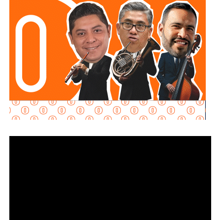
que diariamente utilizan esta importante vialidad.
El
Gobierno de la Capital
agradece la comprensión y
colaboración de la ciudadanía durante el desarrollo de
estas labores e invita a
respetar
la señalización
instalada, conducir con moderación y atender las
indicaciones
del personal que participa en los trabajos, a
fin de garantizar la seguridad de todas y todos.
También lee:
Tangamanga prevé refuerzo con Guardia Civil
tras dos su1c1d10s