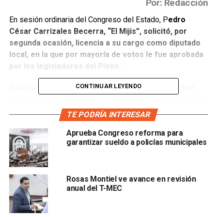
Por: Redacción
En sesión ordinaria del Congreso del Estado, P
edro
César Carrizales Becerra, “El Mijis”, solicitó, por
segunda ocasión, licencia a su cargo como diputado
local, en la que por mayoría de votos le fue aprobada
por los legisladores del Pleno.
CONTINUAR LEYENDO
En la solicitud mencionaba: “me dirijo a esta Soberanía
con el fin de solicitar licencia al ejercicio de mi cargo como
diputado de manera indefinida, y a partir del día 29 del
TE PODRÍA INTERESAR
mes abril del año en curso, por hacer convenir a mis
Aprueba Congreso reforma para
intereses y ser legalmente procedente…”.
garantizar sueldo a policías municipales
Su petición logró los 10 votos a favor, siete
abstenciones y cinco votos en contra, c
Rosas Montiel ve avance en revisión
anual del T-MEC