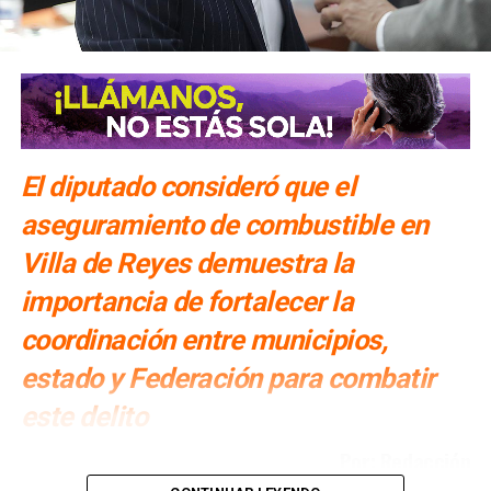
El diputado consideró que el
aseguramiento de combustible en
Villa de Reyes demuestra la
importancia de fortalecer la
coordinación entre municipios,
estado y Federación para combatir
este delito
Por: Redacción