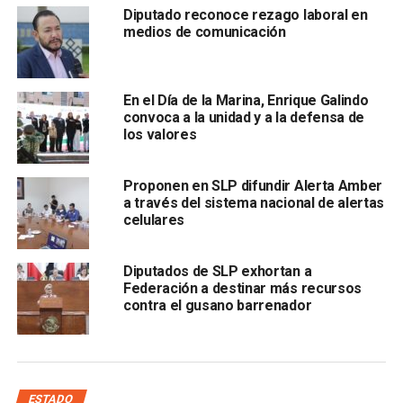
Diputado reconoce rezago laboral en
medios de comunicación
on lo que alcanzó separarse de su encargo como
En el Día de la Marina, Enrique Galindo
legislador local, y quien aspira a una diputación
convoca a la unidad y a la defensa de
plurinominal por Morena a la Cámara de Diputados, por la
los valores
cuota indígena.
Proponen en SLP difundir Alerta Amber
Sin embargo, hay que recordar que hace dos sesiones
a través del sistema nacional de alertas
ordinarias se le negó por mayoría de votos en el Pleno la
celulares
solicitud de licencia a Carrizales Becerra, sin que antes
éste no aclarara a los congresistas su representación u
Diputados de SLP exhortan a
orígenes indígenas en San Luis Potosí.
Federación a destinar más recursos
contra el gusano barrenador
También lee:
Bety Benavente exige a “El Mijis” explicar su
candidatura indígena en tének y nahuatl
ARTÍCULOS RELACIONADOS:
CONGRESO DEL ESTADO
LICENCIA
MIJIS
SLP
ESTADO