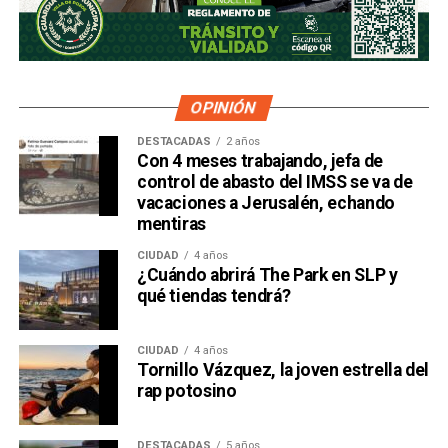
OPINIÓN
DESTACADAS
2 años
Con 4 meses trabajando, jefa de
control de abasto del IMSS se va de
vacaciones a Jerusalén, echando
mentiras
CIUDAD
4 años
¿Cuándo abrirá The Park en SLP y
qué tiendas tendrá?
CIUDAD
4 años
Tornillo Vázquez, la joven estrella del
rap potosino
DESTACADAS
5 años