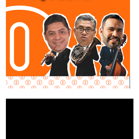
sector privado, el Mandatario Estatal destacó que esta
inversión permitirá reducir riesgos para el personal
operativo, atender con mayor rapidez situaciones de
emergencia y garantizar más seguridad y tranquilidad a las
familias potosinas.
Ricardo Gallardo reconoció la labor de la Secretaría de la
Defensa Nacional mediante la aplicación del Plan DN-III-E,
así como el trabajo del Heroico Cuerpo de Bomberos y de
las agrupaciones de salvamento y rescate, cuyos
integrantes, dijo, son auténticos héroes que protegen
diariamente la vida, la integridad y el patrimonio de la
población.