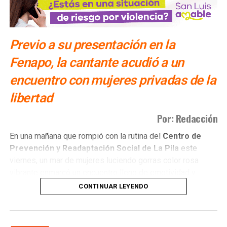
Previo a su presentación en la
Fenapo, la cantante acudió a un
encuentro con mujeres privadas de la
libertad
Por: Redacción
​En una mañana que rompió con la rutina del
Centro de
Prevención y Readaptación Social de La Pila
este
viernes, un mar de mujeres luciendo gorras color rosa
vibrante enmarcó un encuentro lleno de emotividad y
empatía.
CONTINUAR LEYENDO
El
gobernador del estado Ricardo Gallardo Cardona y
la senadora Ruth González Silva
, acompañados de una