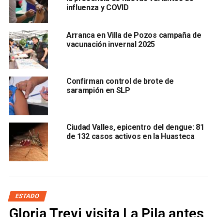
Por último,
la ocupación hospitalaria está en 41%, con
influenza y COVID
84 personas hospitalizadas, 29 estables, 41 graves y
14 intubados.
Arranca en Villa de Pozos campaña de
vacunación invernal 2025
Lee también
:
#AyNo | “Lluvias podría generar que SLP
vuelve a semáforo amarillo”: Andreu Comas
Confirman control de brote de
ARTÍCULOS RELACIONADOS:
CASOS
COVID-19
sarampión en SLP
DEFUNCIONES
SLP
SIGUIENTE
Iglesia potosina está en números rojos
Ciudad Valles, epicentro del dengue: 81
de 132 casos activos en la Huasteca
NO TE PIERDAS
“En mí, los potosinos ven un gobernador que no
tiene miedo”: Gallardo
ESTADO
Gloria Trevi visita La Pila antes