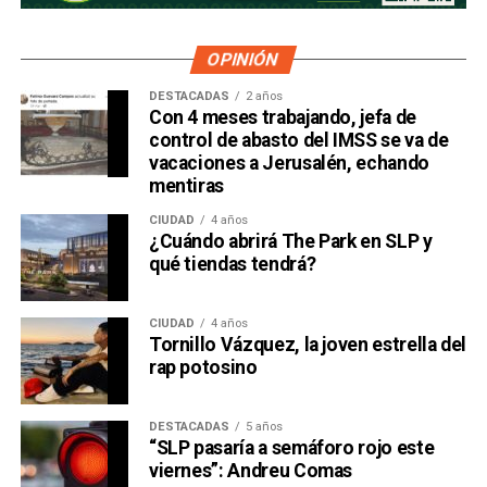
OPINIÓN
DESTACADAS
2 años
Con 4 meses trabajando, jefa de
control de abasto del IMSS se va de
vacaciones a Jerusalén, echando
mentiras
CIUDAD
4 años
¿Cuándo abrirá The Park en SLP y
qué tiendas tendrá?
CIUDAD
4 años
Tornillo Vázquez, la joven estrella del
rap potosino
DESTACADAS
5 años
“SLP pasaría a semáforo rojo este
viernes”: Andreu Comas