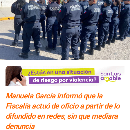
El número exacto de paquetes vendidos o apartados por
las agencias solo se conocerá al cierre de la temporada,
dijo Alonso.
También lee:
Gallardo arranca operativo de seguridad para
Fenapo 2026
Manuela García informó que la
Fiscalía actuó de oficio a partir de lo
difundido en redes, sin que mediara
denuncia