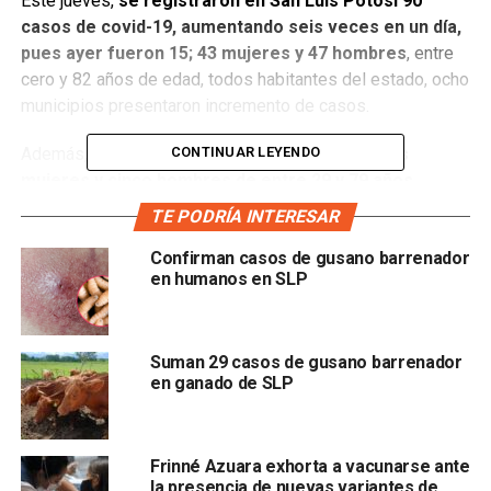
Este jueves,
se registraron en San Luis Potosí 90
casos de covid-19, aumentando seis veces en un día,
pues ayer fueron 15; 43 mujeres y 47 hombres
, entre
cero y 82 años de edad, todos habitantes del estado, ocho
municipios presentaron incremento de casos.
CONTINUAR LEYENDO
Además,
se registraron siete defunciones, dos
mujeres y cinco hombres de entre 29 y 79 años
TE PODRÍA INTERESAR
Confirman casos de gusano barrenador
en humanos en SLP
Suman 29 casos de gusano barrenador
en ganado de SLP
, cinco de ellos residían en la capital potosina, uno en
Ciudad Fernández y uno en Ébano, todos con factores de
riesgo como hipertensión, obesidad, edad y diabetes.
Frinné Azuara exhorta a vacunarse ante
la presencia de nuevas variantes de