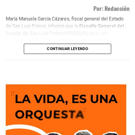
Por: Redacción
María Manuela García Cázares, fiscal general del Estado
de San Luis Potosí, informó que la
Fiscalía General del
Estado de San Luis Potosí (FGESLP)
abrió una
investigación contra los
policías municipales
que fueron
captados en cámara en un sitio que las autoridades tienen
CONTINUAR LEYENDO
identificado como
punto de venta de drogas
.
La indagatoria arrancó sin que mediara denuncia
ciudadana. “Por las redes es un acto que se puede hacer
de oficio y nosotros lo estamos haciendo”, dijo la fiscal al
ser cuestionada sobre el caso.
García Cázares
planteó que el eje de la revisión será
determinar la conducta de los elementos en ese punto:
qué acción realizaban y por qué se detuvieron ahí.
Adelantó que el resultado de las diligencias definirá si
hubo alguna irregularidad.