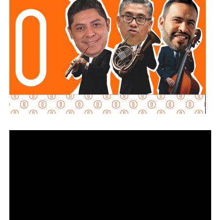
Al momento de la entrevista, la fiscal no había tenido
contacto con
Juan Antonio Villa Gutiérrez
, comisario de la
Secretaría de Seguridad Pública y
Protección Ciudadana Municipal (SSPC)
, ni con el
alcalde Enrique Galindo Ceballos
, sobre este caso.
La titular de la
FGESLP
sostuvo que el escrutinio sobre la
actuación policial es de interés público. “A todo el mundo
nos conviene saber qué está haciendo nuestro policía”,
afirmó.