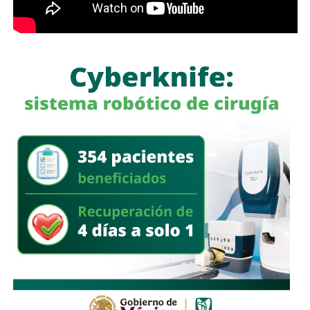
García Cázares
llamó a la ciudadanía a denunciar
cualquier conducta irregular y aclaró que el llamado no se
limita a la corporación municipal, sino que abarca a todas
las policías que operan en el estado. Habló de una
“apertura total” de la dependencia para recibir esas
denuncias.
También lee:
Guardia Civil detiene a cuatro presuntos
delincuentes y asegura armas durante operativos en SLP